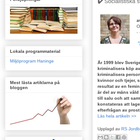
✔️
Socialistiska 
a
O
- 
"
Lokala programmaterial
Miljöprogram Haninge
År 1999 blev Sverige
kriminalisera köp av
kriminalisera perso
kvinnor och tjejer, 
Mest lästa artiklarna på
resultat av en femi
bloggen
är del av mäns våld
till salu och att sa
konstateras att lag
efterfrågan av prost
Läs hela artikeln >>
Upplagd av
RS Jordb