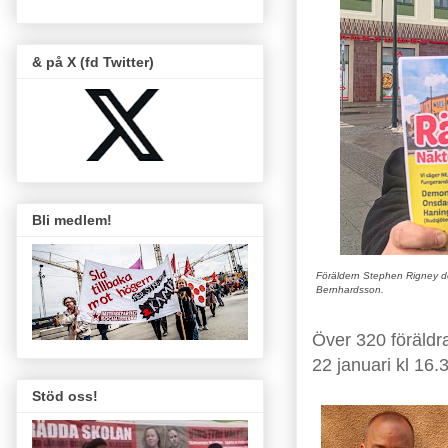
& på X (fd Twitter)
Bli medlem!
Föräldern Stephen Rigney del
Bernhardsson.
Över 320 föräldr
22 januari kl 16
Stöd oss!