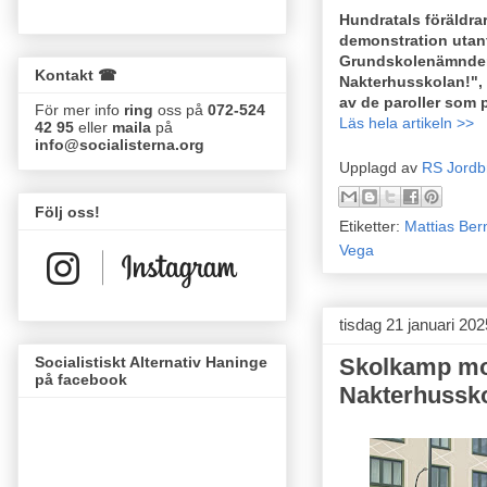
Hundratals föräldrar
demonstration uta
Grundskolenämnden
Kontakt ☎
Nakterhusskolan!", 
av de paroller som
För mer info
ring
oss på
072-524
Läs hela artikeln >>
42 95
eller
maila
på
info@socialisterna.org
Upplagd av
RS Jordb
Följ oss!
Etiketter:
Mattias Be
Vega
tisdag 21 januari 202
Socialistiskt Alternativ Haninge
Skolkamp mot
på facebook
Nakterhussko