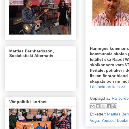
Haninges kommunsty
Mattias Bernhardsson,
kommunala skolan på
Socialistiskt Alternativ
Istället ska Raoul 
skolkoncern vars VD
flertalet politiker 
Ilskan är stor blan
skapats och nu mobi
Läs hela artikeln >>
Upplagd av
RS Jordb
Vår politik i korthet
Etiketter:
Mattias Be
Vega
,
Youssef Boula