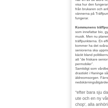
visa hur den fungera
från brukaren och an
vännerna på Träffpun
fungerar.
Kommunens träffpun
som innefattar bio, g
musik. Men nu planerar
träffpunkterna. En ef
kommer ha det svårare
seniorerna ska uppmunt
käckt bland politiker
att ”de friskare senio
permobiler”.
Samtidigt som vårdbe
drastiskt i Haninge så
äldreomsorgen. Färre
nedskärningsåtgärder
"efter bara sju d
ute och en ny vår
chop', alla anhöri