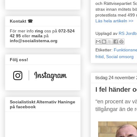
och Rättvisepartiet S
strax innan mötets b
protestlista med 499
Läs hela artikeln >>
Kontakt ☎
För mer info
ring
oss på
072-524
Upplagd av
RS Jordb
42 95
eller
maila
på
info@socialisterna.org
Etiketter:
Funktionsne
fritid
,
Social omsorg
Följ oss!
tisdag 24 november
I fel händer 
"en procent av vä
Socialistiskt Alternativ Haninge
på facebook
tillgångar än de