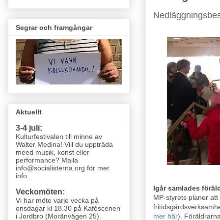
Nedläggningsbesl
Segrar och framgångar
Aktuellt
3-4 juli:
Kulturfestivalen till minne av
Walter Medina! Vill du uppträda
meed musik, konst eller
performance? Maila
info@socialisterna.org för mer
info.
Igår samlades föräl
Veckomöten:
MP-styrets planer at
Vi har möte varje vecka
på
fritidsgårdsverksamh
onsdagar kl 18.30 på Kaféscenen
i Jordbro (Moränvägen 25)
.
mer här
). Föräldrar