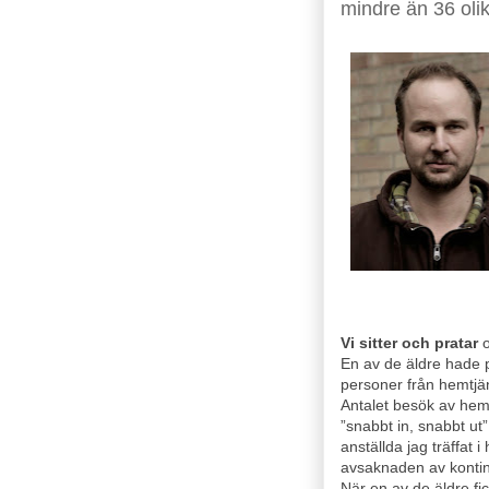
mindre än 36 oli
Vi sitter och pratar
o
En av de äldre hade p
personer från hemtjä
Antalet besök av hem
”snabbt in, snabbt ut
anställda jag träffat 
avsaknaden av kontinu
När en av de äldre fi