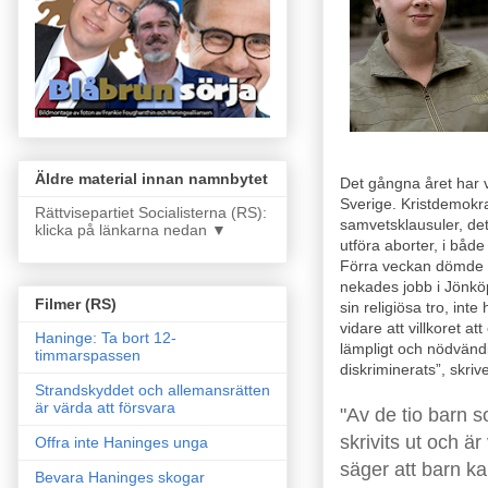
Äldre material innan namnbytet
Det gångna året har vi
Sverige. Kristdemokra
Rättvisepartiet Socialisterna (RS):
samvetsklausuler, det
klicka på länkarna nedan ▼
utföra aborter, i båd
Förra veckan dömde t
nekades jobb i Jönköp
Filmer (RS)
sin religiösa tro, int
vidare att villkoret 
Haninge: Ta bort 12-
lämpligt och nödvändi
timmarspassen
diskriminerats”, skri
Strandskyddet och allemansrätten
är värda att försvara
"Av de tio barn s
skrivits ut och ä
Offra inte Haninges unga
säger att barn ka
Bevara Haninges skogar