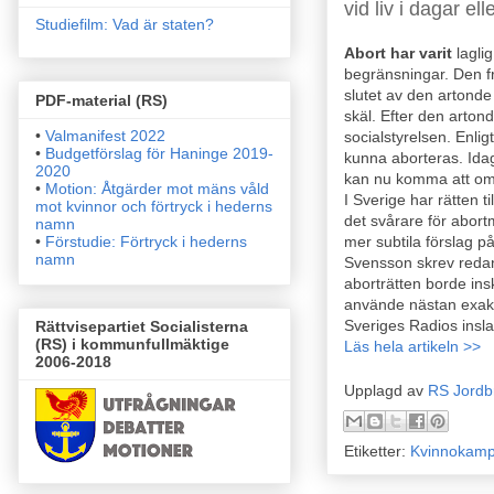
vid liv i dagar el
Studiefilm: Vad är staten?
Abort har varit
lagli
begränsningar. Den fri
slutet av den artonde
PDF-material (RS)
skäl. Efter den artond
•
Valmanifest 2022
socialstyrelsen. Enlig
•
Budgetförslag för Haninge 2019-
kunna aborteras. Ida
2020
kan nu komma att omf
•
Motion: Åtgärder mot mäns våld
I Sverige har rätten ti
mot kvinnor och förtryck i
hederns
det svårare för abort
namn
mer subtila förslag p
•
Förstudie: Förtryck i hederns
namn
Svensson skrev reda
aborträtten borde ins
använde nästan exak
Sveriges Radios insl
Rättvisepartiet Socialisterna
(RS) i kommunfullmäktige
Läs hela artikeln >>
2006-2018
Upplagd av
RS Jordb
Etiketter:
Kvinnokam