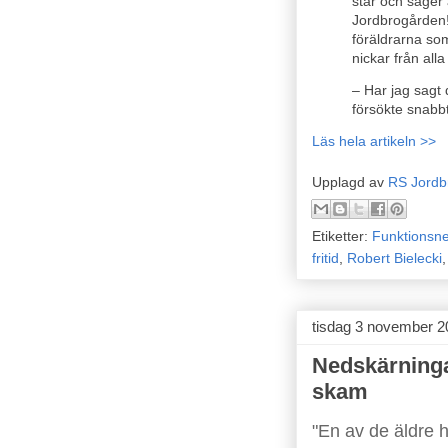
står och säger 
Jordbrogården
föräldrarna s
nickar från all
– Har jag sagt
försökte snabb
Läs hela artikeln >>
Upplagd av
RS Jordb
Etiketter:
Funktionsne
fritid
,
Robert Bielecki
tisdag 3 november 2
Nedskärninga
skam
"En av de äldre 