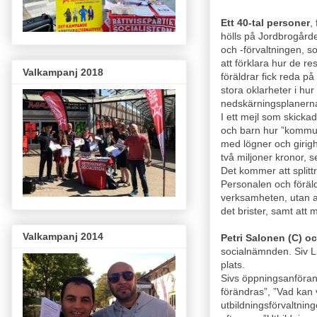
Ett 40-tal personer
,
hölls på Jordbrogård
och -förvaltningen, s
att förklara hur de r
Valkampanj 2018
föräldrar fick reda p
stora oklarheter i hu
nedskärningsplanerna
I ett mejl som skicka
och barn hur ”kommune
med lögner och girigh
två miljoner kronor,
Det kommer att splitt
Personalen och föräld
verksamheten, utan at
det brister, samt att
Valkampanj 2014
Petri Salonen (C) 
socialnämnden. Siv Li
plats.
Sivs öppningsanföran
förändras”, ”Vad kan v
utbildningsförvaltnin