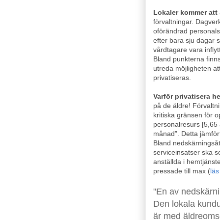
Lokaler kommer att
förvaltningar. Dagve
oförändrad personalst
efter bara sju dagar 
vårdtagare vara infly
Bland punkterna finns
utreda möjligheten a
privatiseras.
Varför privatisera 
på de äldre! Förvaltn
kritiska gränsen för 
personalresurs [5,65 
månad”. Detta jämfö
Bland nedskärningsåt
serviceinsatser ska se
anställda i hemtjänst
pressade till max (
läs
"En av nedskärni
Den lokala kund
är med äldreoms