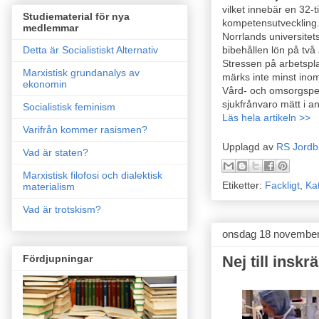
vilket innebär en 32-
Studiematerial för nya
kompetensutveckling.
medlemmar
Norrlands universitet
bibehållen lön på två
Detta är Socialistiskt Alternativ
Stressen på arbetspl
Marxistisk grundanalys av
märks inte minst ino
ekonomin
Vård- och omsorgsper
sjukfrånvaro mätt i ant
Socialistisk feminism
Läs hela artikeln >>
Varifrån kommer rasismen?
Upplagd av
RS Jordb
Vad är staten?
Marxistisk filofosi och dialektisk
Etiketter:
Fackligt
,
Ka
materialism
Vad är trotskism?
onsdag 18 novembe
Fördjupningar
Nej till inskr