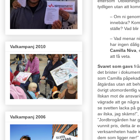
eftersom ”Utbildnings
tydligen utan att kom
– Om ni genomf
innebära? Kom
ställe? Vad bli
– Vad menar ni 
har ingen dålig 
Valkampanj 2010
Camilla Niva
,
att få veta.
Svaret som gavs
frå
det brister i dokumen
som Camilla påpekade 
åtgärdas utan att beh
övrigt utomordentlig
Ilskan mot de ansvari
vägrade att ge några
se svetten lacka på 
av ilska, jag skäms!”,
Valkampanj 2006
”Jordbrogården har gj
vunnit pris, detta är 
verksamheten hade in
dem som ligger ner!