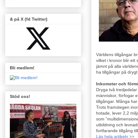
& på X (fd Twitter)
Världens tillgångar br
vilket i kronor blir e
jämnt på alla världen
Bli medlem!
ha tillgångar på drygt
Inkomster och förm
Dryga två tredjedelar
människor, förfogar 
Stöd oss!
tillgångar. Många har
Trots framstegen ino
hotade, lever 2,2 mil
som ”multidimensione
utbildning och levnad
fortfarande tillgång til
Läs hela artikeln >>