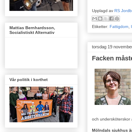
Upplagd av
RS Jordb
Etiketter:
Fattigdom
,
Mattias Bernhardsson,
Socialistiskt Alternativ
torsdag 19 novembe
Facken måste 
Vår politik i korthet
och undersköterskor a
Mölndals sjukhus ä