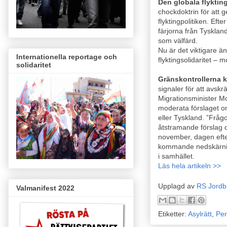
Den globala flyktin
chockdoktrin för att
flyktingpolitiken. Eft
färjorna från Tyskland
som välfärd.
Nu är det viktigare än
Internationella reportage och
flyktingsolidaritet – 
solidaritet
Gränskontrollerna
signaler för att avskr
Migrationsminister M
moderata förslaget om
eller Tyskland. ”Frågo
åtstramande förslag 
november, dagen efte
kommande nedskärning
i samhället.
Läs hela artikeln >>
Upplagd av
RS Jordb
Valmanifest 2022
Etiketter:
Asylrätt
,
Per