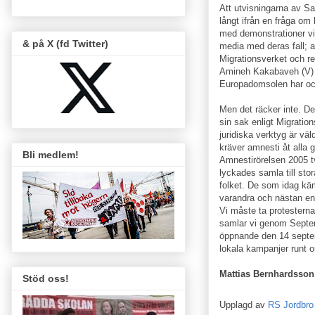
Att utvisningarna av S
långt ifrån en fråga om 
med demonstrationer vid
& på X (fd Twitter)
media med deras fall; a
Migrationsverket och re
Amineh Kakabaveh (V) age
Europadomsolen har ock
Men det räcker inte. Det
sin sak enligt Migrati
juridiska verktyg är vä
kräver amnesti åt alla g
Bli medlem!
Amnestirörelsen 2005 tv
lyckades samla till sto
folket. De som idag käm
varandra och nästan enba
Vi måste ta protesterna 
samlar vi genom Septemb
öppnande den 14 septemb
lokala kampanjer runt o
Mattias Bernhardsson
Stöd oss!
Upplagd av
RS Jordbro