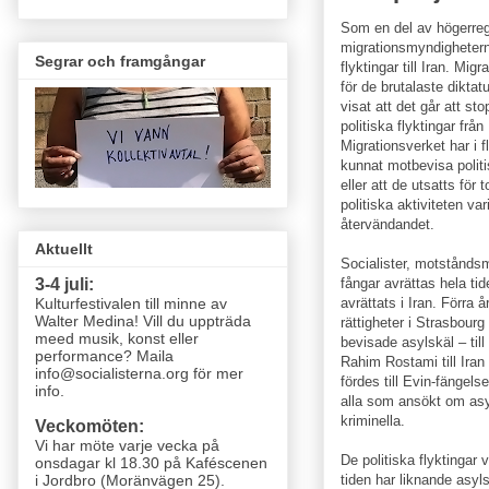
Som en del av högerreg
migrationsmyndigheterna
Segrar och framgångar
flyktingar till Iran. Mi
för de brutalaste dikt
visat att det går att sto
politiska flyktingar från
Migrationsverket har i fl
kunnat motbevisa politi
eller att de utsatts för 
politiska aktiviteten vari
återvändandet.
Aktuellt
Socialister, motståndsm
fångar avrättas hela tide
3-4 juli:
avrättats i Iran. Förra
Kulturfestivalen till minne av
Walter Medina! Vill du uppträda
rättigheter i Strasbourg 
meed musik, konst eller
bevisade asylskäl – til
performance? Maila
Rahim Rostami till Iran
info@socialisterna.org för mer
fördes till Evin-fängelse
info.
alla som ansökt om asyl
kriminella.
Veckomöten:
Vi har möte varje vecka
på
De politiska flyktingar 
onsdagar kl 18.30 på Kaféscenen
tiden har liknande asyls
i Jordbro (Moränvägen 25)
.