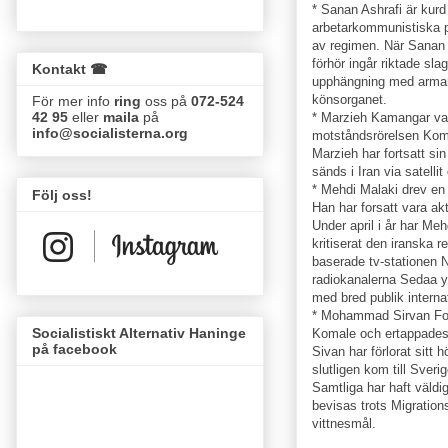
* Sanan Ashrafi är kurd
arbetarkommunistiska p
av regimen. När Sanan 
förhör ingår riktade sl
Kontakt ☎
upphängning med armar
könsorganet.
För mer info
ring
oss på
072-524
42 95
eller
maila
på
* Marzieh Kamangar var
info@socialisterna.org
motståndsrörelsen Koma
Marzieh har fortsatt s
sänds i Iran via satelli
* Mehdi Malaki drev en r
Följ oss!
Han har forsatt vara ak
Under april i år har Meh
kritiserat den iranska 
baserade tv-stationen
radiokanalerna Sedaa 
med bred publik internat
* Mohammad Sirvan For
Socialistiskt Alternativ Haninge
Komale och ertappades 
på facebook
Sivan har förlorat sitt 
slutligen kom till Sverig
Samtliga har haft väldi
bevisas trots Migration
vittnesmål.