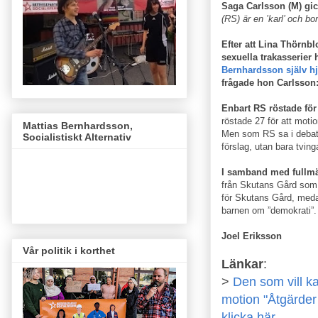
Saga Carlsson (M) gick
(RS) är en ’karl’ och bo
Efter att Lina Thörnb
sexuella trakasserier
Bernhardsson själv hj
frågade hon Carlsson: 
Enbart RS röstade fö
röstade 27 för att moti
Mattias Bernhardsson,
Men som RS sa i debatt
Socialistiskt Alternativ
förslag, utan bara tving
I samband med fullm
från Skutans Gård som 
för Skutans Gård, me­d
barnen om ”demokrati”.
Joel Eriksson
Vår politik i korthet
Länkar
:
>
Den som vill ka
motion "Åtgärder
klicka här.