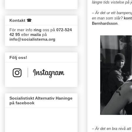
längre tids vistelse på 
– Är det ur ett barnper
en man som slår?
kont
Kontakt ☎
Bernhardsson
.
För mer info
ring
oss på
072-524
42 95
eller
maila
på
info@socialisterna.org
Följ oss!
Socialistiskt Alternativ Haninge
på facebook
– Är det en bra nivå att