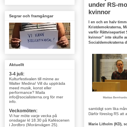
under RS-mo
kvinnor
Segrar och framgångar
I en och en halv timm
Kristdemokraterna, Mil
varför Rättvisepartie
kvinnor” inte skulle
Socialdemokraterna de
Aktuellt
3-4 juli:
Kulturfestivalen till minne av
Walter Medina! Vill du uppträda
meed musik, konst eller
performance? Maila
info@socialisterna.org för mer
Mattias Bernhards
info.
samtidigt som lika mån
Veckomöten:
Därför föreslog RS att 
Vi har möte varje vecka
på
onsdagar kl 18.30 på Kaféscenen
Marie Litholm (KD), 
i Jordbro (Moränvägen 25)
.