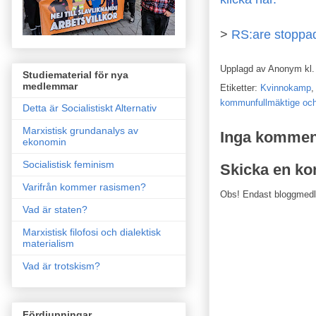
>
RS:are stoppad
Upplagd av
Anonym
kl
Studiematerial för nya
medlemmar
Etiketter:
Kvinnokamp
kommunfullmäktige och
Detta är Socialistiskt Alternativ
Marxistisk grundanalys av
Inga kommen
ekonomin
Socialistisk feminism
Skicka en k
Varifrån kommer rasismen?
Obs! Endast bloggmed
Vad är staten?
Marxistisk filofosi och dialektisk
materialism
Vad är trotskism?
Fördjupningar