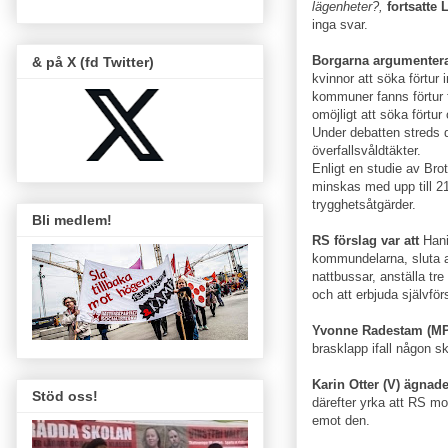
lägenheter?,
fortsatte
inga svar.
Borgarna argumenter
& på X (fd Twitter)
kvinnor att söka förtur
kommuner fanns förtur f
omöjligt att söka fört
Under debatten streds d
överfallsvåldtäkter.
Enligt en studie av Bro
minskas med upp till 21
trygghetsåtgärder.
Bli medlem!
RS förslag var att
Hanin
kommundelarna, sluta a
nattbussar, anställa tre
och att erbjuda självför­
Yvonne Radestam (MP
brasklapp ifall någon sk
Karin Otter (V) ägnade
Stöd oss!
därefter yrka att RS mot
emot den.