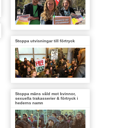
Stoppa utvisningar till förtryck
Stoppa mäns våld mot kvinnor,
sexuella trakasserier & förtryck i
hederns namn