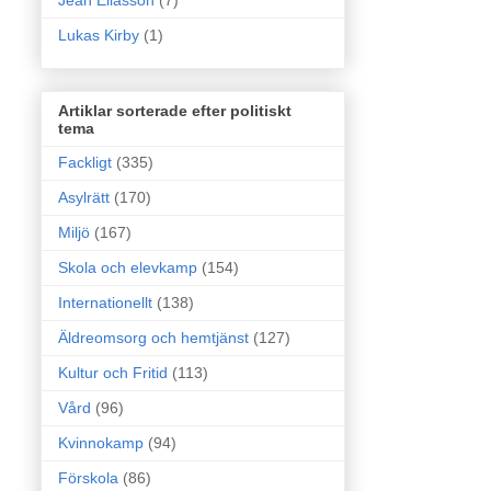
Jean Eliasson
(7)
Lukas Kirby
(1)
Artiklar sorterade efter politiskt
tema
Fackligt
(335)
Asylrätt
(170)
Miljö
(167)
Skola och elevkamp
(154)
Internationellt
(138)
Äldreomsorg och hemtjänst
(127)
Kultur och Fritid
(113)
Vård
(96)
Kvinnokamp
(94)
Förskola
(86)