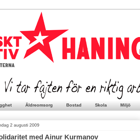
gghet
Äldreomsorg
Bostad
Skola
Miljö
ndag 2 augusti 2009
olidaritet med Ainur Kurmanov