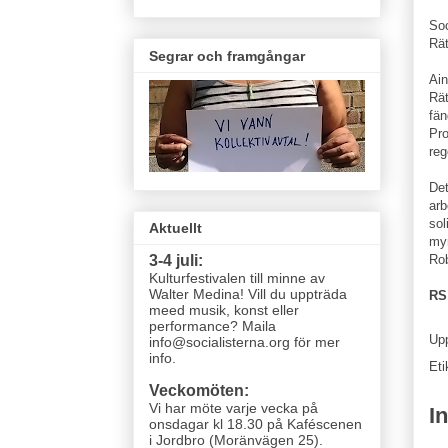
Soc
Rät
Segrar och framgångar
Ain
Rät
fän
Pro
reg
Det
arb
sol
Aktuellt
myn
Ro
3-4 juli:
Kulturfestivalen till minne av
Walter Medina! Vill du uppträda
RS
meed musik, konst eller
performance? Maila
Up
info@socialisterna.org för mer
info.
Eti
Veckomöten:
Vi har möte varje vecka
på
I
onsdagar kl 18.30 på Kaféscenen
i Jordbro (Moränvägen 25)
.