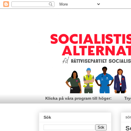
Klicka på våra program till höger:
Try
sö
Sök
S