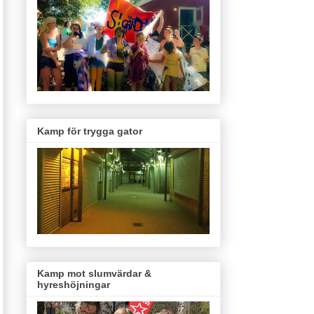
Kamp för trygga gator
Kamp mot slumvärdar &
hyreshöjningar