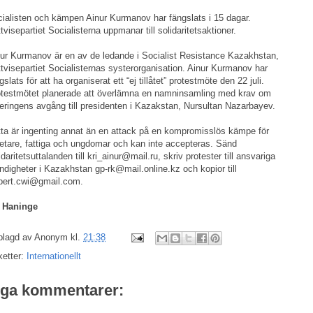
ialisten och kämpen Ainur Kurmanov har fängslats i 15 dagar.
tvisepartiet Socialisterna uppmanar till solidaritetsaktioner.
ur Kurmanov är en av de ledande i Socialist Resistance Kazakhstan,
tvisepartiet Socialisternas systerorganisation. Ainur Kurmanov har
gslats för att ha organiserat ett “ej tillåtet” protestmöte den 22 juli.
testmötet planerade att överlämna en namninsamling med krav om
eringens avgång till presidenten i Kazakstan, Nursultan Nazarbayev.
ta är ingenting annat än en attack på en kompromisslös kämpe för
etare, fattiga och ungdomar och kan inte accepteras. Sänd
idaritetsuttalanden till kri_ainur@mail.ru, skriv protester till ansvariga
digheter i Kazakhstan gp-rk@mail.online.kz och kopior till
bert.cwi@gmail.com.
 Haninge
plagd av
Anonym
kl.
21:38
ketter:
Internationellt
nga kommentarer: