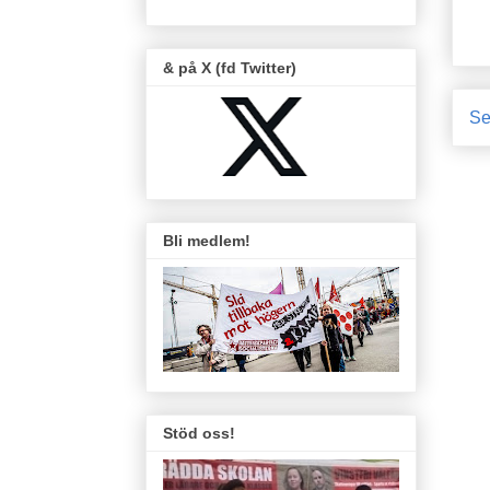
& på X (fd Twitter)
Se
Bli medlem!
Stöd oss!