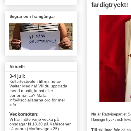
färdigtryckt!
Segrar och framgångar
Aktuellt
3-4 juli:
Kulturfestivalen till minne av
Walter Medina! Vill du uppträda
meed musik, konst eller
performance? Maila
info@socialisterna.org för mer
info.
Veckomöten:
Nu är
Rättvisepartiet S
Vi har möte varje vecka
på
Haninge tryckt och leve
onsdagar kl 18.30 på Kaféscenen
i Jordbro (Moränvägen 25)
.
Till skillnad
från de and