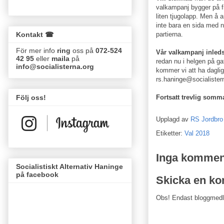
valkampanj bygger på fri
liten tjugolapp. Men å a
inte bara en sida med n
partierna.
Kontakt ☎
För mer info
ring
oss på
072-524
Vår valkampanj inled
42 95
eller
maila
på
redan nu i helgen på g
info@socialisterna.org
kommer vi att ha daglig
rs.haninge@socialistern
Följ oss!
Fortsatt trevlig somm
Upplagd av
RS Jordbro
Etiketter:
Val 2018
Inga kommen
Socialistiskt Alternativ Haninge
på facebook
Skicka en k
Obs! Endast bloggmed