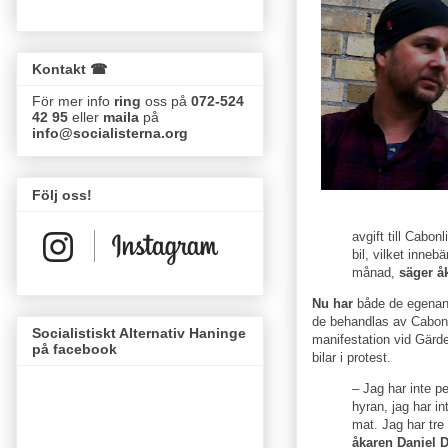
Kontakt ☎
För mer info
ring
oss på
072-524
42 95
eller
maila
på
info@socialisterna.org
Följ oss!
avgift till Cabo
bil, vilket inneb
månad,
säger å
Nu har
både de egenans
de behandlas av Cabonli
Socialistiskt Alternativ Haninge
manifestation vid Gärde
på facebook
bilar i protest.
– Jag har inte pe
hyran, jag har int
mat. Jag har tre
åkaren Daniel 