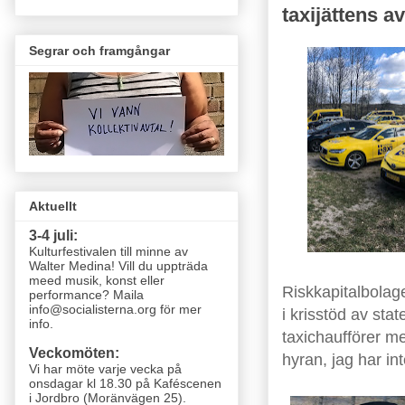
taxijättens a
Segrar och framgångar
Aktuellt
3-4 juli:
Kulturfestivalen till minne av
Walter Medina! Vill du uppträda
meed musik, konst eller
Riskkapitalbolage
performance? Maila
info@socialisterna.org för mer
i krisstöd av sta
info.
taxichaufförer med
Veckomöten:
hyran, jag har int
Vi har möte varje vecka
på
onsdagar kl 18.30 på Kaféscenen
i Jordbro (Moränvägen 25)
.