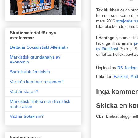
Taxiklubben är
en stri
förare – som kämpat för 
mars 2016
strejkade hu
bilar blockerade central
Studiematerial för nya
medlemmar
I Haninge
lyckades Rät
fackliga tillsammans
pr
Detta är Socialistiskt Alternativ
av färdtjänst
(Skol-, LSS
omfattas kollektivavtal
Marxistisk grundanalys av
ekonomin
Upplagd av
RS Jordbro
Socialistisk feminism
Etiketter:
Fackligt
,
Mat
Varifrån kommer rasismen?
Inga kommen
Vad är staten?
Marxistisk filofosi och dialektisk
Skicka en k
materialism
Vad är trotskism?
Obs! Endast bloggmed
Fördjupningar