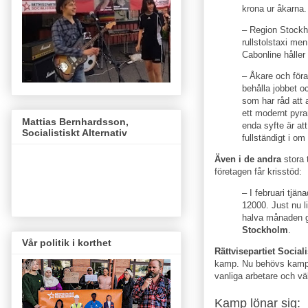
krona ur åkarna.
– Region Stockho
rullstolstaxi men
Cabonline håller
– Åkare och föra
behålla jobbet o
som har råd att a
ett modernt pyra
Mattias Bernhardsson,
enda syfte är att
Socialistiskt Alternativ
fullständigt i om
Även i de andra
stora 
företagen får krisstöd:
– I februari tjän
12000. Just nu l
halva månaden 
Stockholm
.
Vår politik i korthet
Rättvisepartiet Social
kamp. Nu behövs kamp i
vanliga arbetare och väl
Kamp lönar sig: