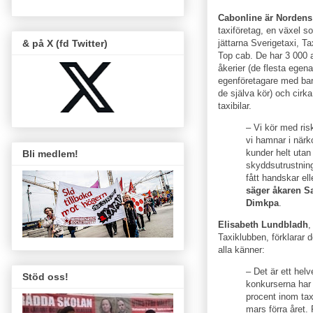
Cabonline är Nordens
taxiföretag, en växel s
& på X (fd Twitter)
jättarna Sverigetaxi, Ta
Top cab. De har 3 000 
åkerier (de flesta egena
egenföretagare med bar
de själva kör) och cirk
taxibilar.
– Vi kör med risk
vi hamnar i när
kunder helt utan
Bli medlem!
skyddsutrustning
fått handskar el
säger åkaren S
Dimkpa
.
Elisabeth Lundbladh
,
Taxiklubben, förklarar 
alla känner:
– Det är ett helv
Stöd oss!
konkurserna har
procent inom tax
mars förra året.