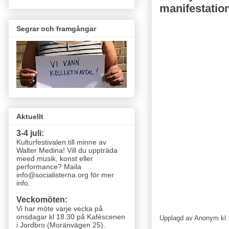
manifestatio
Segrar och framgångar
Aktuellt
3-4 juli:
Kulturfestivalen till minne av
Walter Medina! Vill du uppträda
meed musik, konst eller
performance? Maila
info@socialisterna.org för mer
info.
Veckomöten:
Vi har möte varje vecka
på
onsdagar kl 18.30 på Kaféscenen
Upplagd av
Anonym
kl
i Jordbro (Moränvägen 25)
.