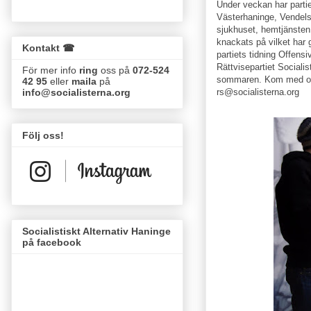
Under veckan har parti
Västerhaninge, Vendels
sjukhuset, hemtjänsten,
knackats på vilket har 
Kontakt ☎
partiets tidning Offensi
Rättvisepartiet Sociali
För mer info
ring
oss på
072-524
sommaren. Kom med och 
42 95
eller
maila
på
rs@socialisterna.org
info@socialisterna.org
Följ oss!
Socialistiskt Alternativ Haninge
på facebook