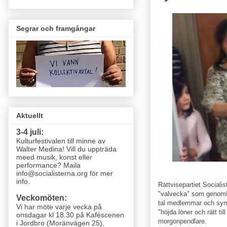
Segrar och framgångar
Aktuellt
3-4 juli:
Kulturfestivalen till minne av
Walter Medina! Vill du uppträda
meed musik, konst eller
performance? Maila
info@socialisterna.org för mer
info.
Rättvisepartiet Socialis
"valvecka" som genomför
Veckomöten:
tal medlemmar och symp
Vi har möte varje vecka
på
"höjda löner och rätt til
onsdagar kl 18.30 på Kaféscenen
morgonpendlare.
i Jordbro (Moränvägen 25)
.