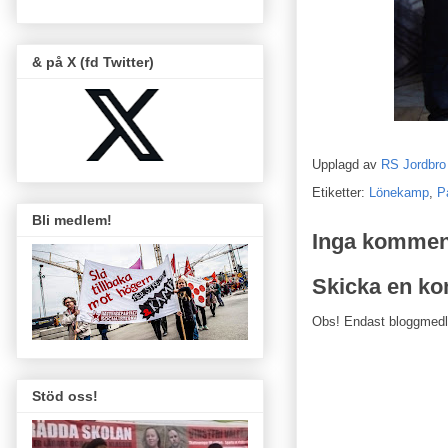
& på X (fd Twitter)
Upplagd av
RS Jordbro
Etiketter:
Lönekamp
,
P
Bli medlem!
Inga kommen
Skicka en k
Obs! Endast bloggmed
Stöd oss!