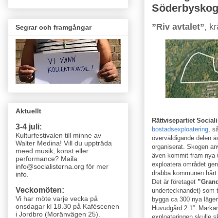
Söderbyskoge
”Riv avtalet”
, k
Segrar och framgångar
Aktuellt
Rättvisepartiet Sociali
3-4 juli:
bostadsexploatering
, s
Kulturfestivalen till minne av
överväldigande delen ä
Walter Medina! Vill du uppträda
organiserat. Skogen an
meed musik, konst eller
även kommit fram nya u
performance? Maila
exploatera området gen
info@socialisterna.org för mer
drabba kommunen hårt o
info.
Det är företaget
”Grand
Veckomöten:
undertecknandet) som
Vi har möte varje vecka
på
bygga ca 300 nya lägen
onsdagar kl 18.30 på Kaféscenen
Huvudgård 2:1”. Markan
i Jordbro (Moränvägen 25)
.
exploateringen skulle 