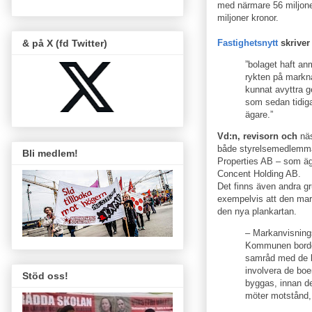
med närmare 56 miljoner
miljoner kronor.
& på X (fd Twitter)
Fastighetsnytt
skriver 
”bolaget haft an
rykten på markna
kunnat avyttra g
som sedan tidiga
ägare.”
Vd:n, revisorn och
näs
både styrelsemedlemmar
Bli medlem!
Properties AB – som äger
Concent Holding AB.
Det finns även andra gr
exempelvis att den mar
den nya plankartan.
– Markanvisnings
Kommunen borde ta
samråd med de b
involvera de boe
Stöd oss!
byggas, innan d
möter motstånd