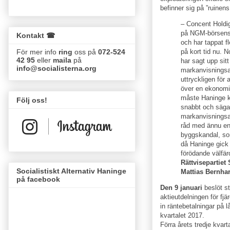
befinner sig på ”ruinens
– Concent Holdig
på NGM-börsens 
Kontakt ☎
och har tappat f
på kort tid nu. 
För mer info
ring
oss på
072-524
42 95
eller
maila
på
har sagt upp sitt
info@socialisterna.org
markanvisningsa
uttryckligen för 
över en ekonomi
måste Haninge 
Följ oss!
snabbt och säga
markanvisningsav
råd med ännu e
byggskandal, s
då Haninge gick
förödande välfär
Rättvisepartie
Socialistiskt Alternativ Haninge
Mattias Bernha
på facebook
Den 9 januari
beslöt st
aktieutdelningen för fjä
in räntebetalningar på l
kvartalet 2017.
Förra årets tredje kvart