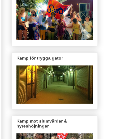
Kamp för trygga gator
Kamp mot slumvärdar &
hyreshöjningar