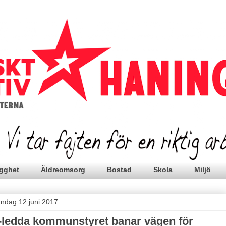
gghet
Äldreomsorg
Bostad
Skola
Miljö
ndag 12 juni 2017
-ledda kommunstyret banar vägen för