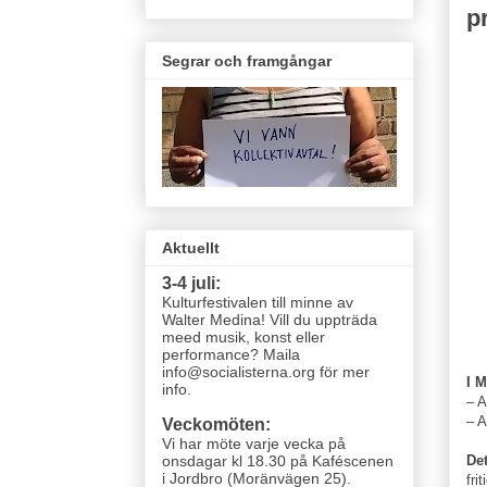
p
Segrar och framgångar
Aktuellt
3-4 juli:
Kulturfestivalen till minne av
Walter Medina! Vill du uppträda
meed musik, konst eller
performance? Maila
info@socialisterna.org för mer
I 
info.
– A
– A
Veckomöten:
Vi har möte varje vecka
på
onsdagar kl 18.30 på Kaféscenen
Det
i Jordbro (Moränvägen 25)
.
fri