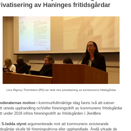
rivatisering av Haninges fritidsgårdar
Lina Rigney Thörnblom (RS) tar strid mot privatisering av kommunens fritidsgårdar
Moderaternas motion
i kommunfullmäktige idag fanns två att-satser:
tt utreda upphandling och/eller föreningsdrift av kommunens fritidsgårdar
tt under 2018 införa föreningsdrift av fritidsgården
i Jordbro
 S-ledda styret
argumenterade mot att kommunens existerande
tidsgårdar skulle bli föreningsdrivna eller upphandlade. Ändå yrkade de