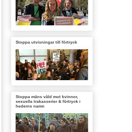
Stoppa utvisningar till förtryck
Stoppa mäns våld mot kvinnor,
sexuella trakasserier & förtryck i
hederns namn