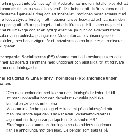
ärkningsvärt inte på "avslag" till Moderaternas motion. Istället blev det att
ionen skulle anses vara "besvarad". Det betyder att de är överens med
eraterna i generella drag och att innehållet i motionen redan arbetas med.
 S-ledda styrets förslag – att motionen anses besvarad och att nämnden
 i uppdrag att utöka uppdraget att utreda föreningsdrift – vann majoritet i
munfullmäktige och är ett tydligt exempel på hur Socialdemokraterna
söker vinna politiska poänger mot Moderaternas privatiseringsidéer i
arstolen, men banar vägen för att privatiseringarna kommer att realiseras i
kligheten.
tvisepartiet Socialisterna (RS) röstade
mot båda beslutspunkter och
mer att agera tillsammans med ungdomar och anställda för att försvara
munens fritidsgårdar.
r är ett utdrag av Lina Rigney Thörnbloms (RS) anförande under
atten:
"Om man upphandlar bort kommunens fritidsgårdar leder det till
att man upphandlar bort den demokratiskt valda politiska
kontrollen av verksamheterna.
Man kan inte ändra upplägg eller koncept på en fritidsgård när
man inte längre äger den. Det var även Socialdemokraternas
argument när frågan var på tapeten i Stockholm 2014.
Efterfrågan och sammansättningen hos framtidens ungdomar
kan se annorlunda mot den idag. De pengar som satsas på