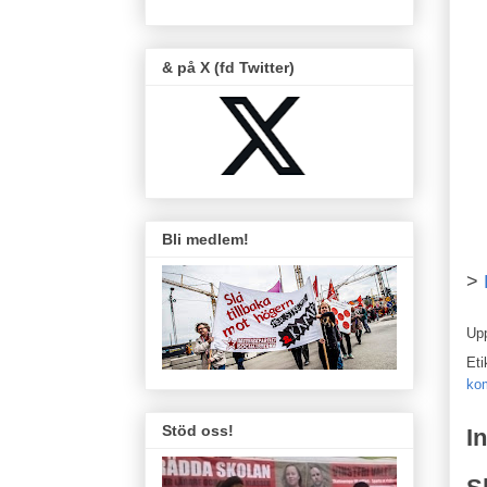
& på X (fd Twitter)
Bli medlem!
>
Up
Eti
kom
Stöd oss!
I