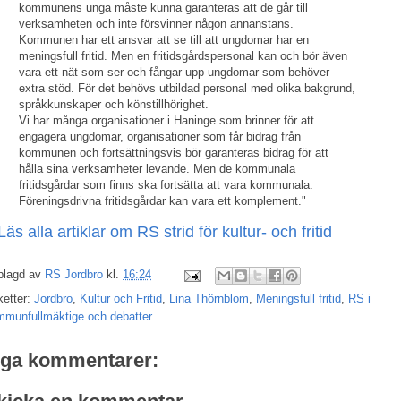
kommunens unga måste kunna garanteras att de går till
verksamheten och inte försvinner någon annanstans.
Kommunen har ett ansvar att se till att ungdomar har en
meningsfull fritid. Men en fritidsgårdspersonal kan och bör även
vara ett nät som ser och fångar upp ungdomar som behöver
extra stöd. För det behövs utbildad personal med olika bakgrund,
språkkunskaper och könstillhörighet.
Vi har många organisationer i Haninge som brinner för att
engagera ungdomar, organisationer som får bidrag från
kommunen och fortsättningsvis bör garanteras bidrag för att
hålla sina verksamheter levande. Men de kommunala
fritidsgårdar som finns ska fortsätta att vara kommunala.
Föreningsdrivna fritidsgårdar kan vara ett komplement."
Läs alla artiklar om RS strid för kultur- och fritid
plagd av
RS Jordbro
kl.
16:24
ketter:
Jordbro
,
Kultur och Fritid
,
Lina Thörnblom
,
Meningsfull fritid
,
RS i
munfullmäktige och debatter
nga kommentarer: