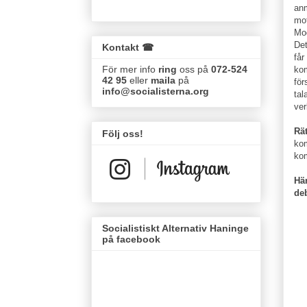
anm
mot
Mod
Det
Kontakt ☎
får
För mer info
ring
oss på
072-524
kom
42 95
eller
maila
på
för
info@socialisterna.org
tal
ver
Rät
Följ oss!
kom
kom
Hä
deb
Socialistiskt Alternativ Haninge
på facebook