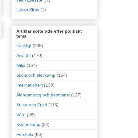
Jean Eliasson
(7)
Lukas Kirby
(1)
Artiklar sorterade efter politiskt
tema
Fackligt
(335)
Asylrätt
(170)
Miljö
(167)
Skola och elevkamp
(154)
Internationellt
(138)
Äldreomsorg och hemtjänst
(127)
Kultur och Fritid
(113)
Vård
(96)
Kvinnokamp
(94)
Förskola
(86)