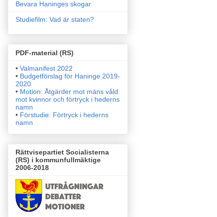
Bevara Haninges skogar
Studiefilm: Vad är staten?
PDF-material (RS)
•
Valmanifest 2022
•
Budgetförslag för Haninge 2019-
2020
•
Motion: Åtgärder mot mäns våld
mot kvinnor och förtryck i
hederns
namn
•
Förstudie: Förtryck i hederns
namn
Rättvisepartiet Socialisterna
(RS) i kommunfullmäktige
2006-2018