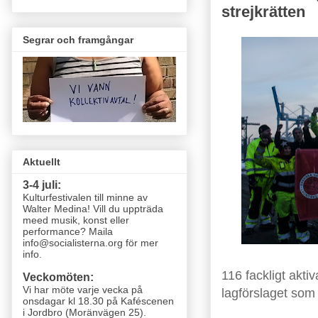
strejkrätten
Segrar och framgångar
Aktuellt
3-4 juli:
Kulturfestivalen till minne av
Walter Medina! Vill du uppträda
meed musik, konst eller
performance? Maila
info@socialisterna.org för mer
info.
116 fackligt akti
Veckomöten:
Vi har möte varje vecka
på
lagförslaget som 
onsdagar kl 18.30 på Kaféscenen
i Jordbro (Moränvägen 25)
.