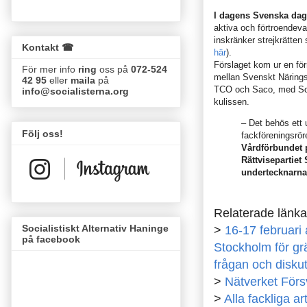
I dagens Svenska dag
aktiva och förtroendeva
inskränker strejkrätten 
Kontakt ☎
här
).
Förslaget kom ur en f
För mer info
ring
oss på
072-524
mellan Svenskt Närings
42 95
eller
maila
på
TCO och Saco, med Soc
info@socialisterna.org
kulissen.
– Det behös ett u
Följ oss!
fackföreningsrör
Vårdförbundet 
Rättvisepartiet
undertecknarna
Relaterade länka
Socialistiskt Alternativ Haninge
>
16-17 februari 
på facebook
Stockholm för gr
frågan och diskut
>
Nätverket Försv
>
Alla fackliga a