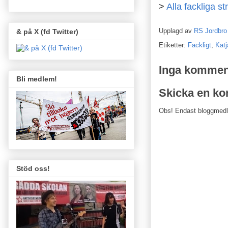
>
Alla fackliga st
Upplagd av
RS Jordbro
& på X (fd Twitter)
Etiketter:
Fackligt
,
Katj
Inga kommen
Bli medlem!
Skicka en k
Obs! Endast bloggmed
Stöd oss!