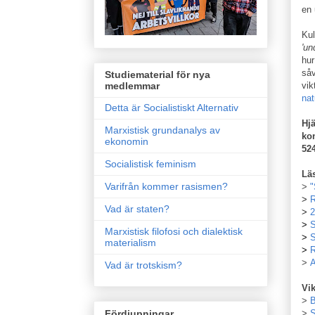
en 
Kul
'un
hur
såv
Studiematerial för nya
vik
medlemmar
nat
Detta är Socialistiskt Alternativ
Hjä
Marxistisk grundanalys av
ko
ekonomin
524
Socialistisk feminism
Lä
Varifrån kommer rasismen?
>
"
>
R
Vad är staten?
>
2
>
S
Marxistisk filofosi och dialektisk
>
S
materialism
>
R
>
A
Vad är trotskism?
Vik
>
B
Fördjupningar
>
S