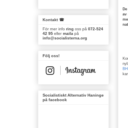
De 
av
me
Kontakt ☎
nat
För mer info
ring
oss på
072-524
42 95
eller
maila
på
info@socialisterna.org
Följ oss!
Kom
ny
BHS
kam
Socialistiskt Alternativ Haninge
på facebook