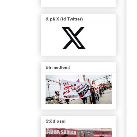
& på X (fd Twitter)
Bli medlem!
Stöd oss!