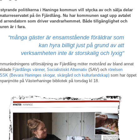
styrande politikerna i Haninge kommun vill stycka av och sälja delar
 naturreservatet på ön Fjärdlång. Nu har kommunen sagt upp avtalet
d arrendatorn som driver vandrarhemmet. Både tillgänglighet och
uren är i fara.
"många gäster är ensamstående föräldrar som
kan hyra billigt just på grund av att
verksamheten inte är storskalig och lyxig"
munledningens utförsäljning av Fjärdlång möter motstånd av bland annat
bildade
Fjärdlångs vänner
,
Socialistiskt Alternativ
(SAV) och
rörelsen
SK (Bevara Haninges skogar, skärgård och kulturlandskap)
som har öppet
panjmöte på Västerhaninge bibliotek på torsdag kl 18.