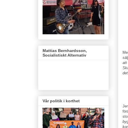
Mattias Bernhardsson,
Med
Socialistiskt Alternativ
säl
att
Skä
det
Vår politik i korthet
Jen
för
sto
byg
kor