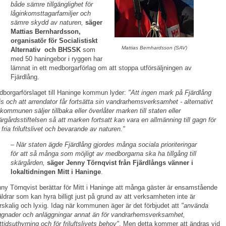
både sämre tillgänglighet för
låginkomsttagarfamiljer och
sämre skydd av naturen,
säger
Mattias Bernhardsson,
organisatör för Socialistiskt
Mattias Bernhardsson (SAV)
Alternativ och BHSSK
som
med 50 haningebor i ryggen har
lämnat in ett medborgarförlag om att stoppa utförsäljningen av
Fjärdlång.
borgarförslaget till Haninge kommun lyder:
"Att ingen mark på Fjärdlång
js och att arrendator får fortsätta sin vandrarhemsverksamhet - alternativt
 kommunen säljer tillbaka eller överlåter marken till staten eller
rgårdsstiftelsen så att marken fortsatt kan vara en allmänning till gagn för
 fria friluftslivet och bevarande av naturen."
– När staten ägde Fjärdlång gjordes många sociala prioriteringar
för att så många som möjligt av medborgarna ska ha tillgång till
skärgården,
säger Jenny Törnqvist från Fjärdlångs vänner i
lokaltidningen Mitt i Haninge
.
ny Törnqvist berättar för Mitt i Haninge att många gäster är ensamstående
äldrar som kan hyra billigt just på grund av att verksamheten inte är
rskalig och lyxig. Idag när kommunen äger är det förbjudet att
"använda
gnader och anläggningar annat än för vandrarhemsverksamhet,
ttidsuthyrning och för friluftslivets behov"
. Men detta kommer att ändras vid