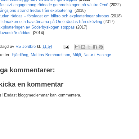
assivt engagemang räddade gammelskogen på västra Ornö
(2022)
ångsjöns strand fredas från exploatering
(2018)
udan räddas – förslaget om bilbro och exploateringar skrotas
(2018)
ildmarken och havsörnarna på Ornö räddas från skövling
(2017)
xploateringen av Söderbyskogen stoppas
(2017)
uvudskär räddas!
(2014)
plagd av
RS Jordbro
kl.
11:54
ketter:
Fjärdlång
,
Mattias Bernhardsson
,
Miljö
,
Natur i Haninge
nga kommentarer:
kicka en kommentar
s! Endast bloggmedlemmar kan kommentera.