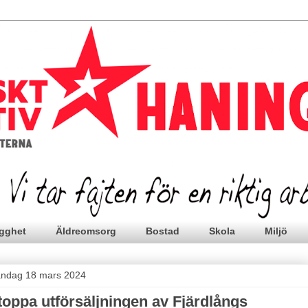
gghet
Äldreomsorg
Bostad
Skola
Miljö
ndag 18 mars 2024
toppa utförsäljningen av Fjärdlångs