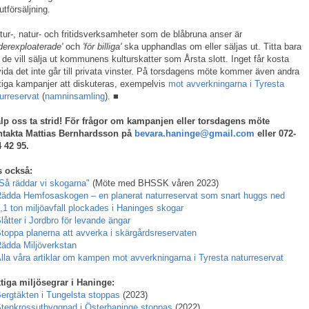
utförsäljning.
tur-, natur- och fritidsverksamheter som de blåbruna anser är
derexploaterade'
och
'för billiga'
ska upphandlas om eller säljas ut. Titta bara
 de vill sälja ut kommunens kulturskatter som Årsta slott. Inget får kosta
ida det inte går till privata vinster. På torsdagens möte kommer även andra
tiga kampanjer att diskuteras, exempelvis
mot avverkningarna i Tyresta
urreservat
(
namninsamling
). ■
lp oss ta strid! För frågor om kampanjen eller torsdagens möte
ntakta Mattias Bernhardsson på
bevara.haninge@gmail.com
eller 072-
 42 95.
s också:
Så räddar vi skogarna"
(Möte med BHSSK våren 2023)
ädda Hemfosaskogen – en planerat naturreservat som snart huggs ned
,1 ton miljöavfall plockades i Haninges skogar
låtter i Jordbro för levande ängar
toppa planerna att avverka i skärgårdsreservaten
ädda Miljöverkstan
lla våra artiklar om kampen mot avverkningarna i Tyresta naturreservat
tiga miljösegrar i Haninge:
ergtäkten i Tungelsta stoppas
(2023)
tenkrossutbyggnad i Österhaninge stoppas
(2022)