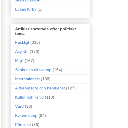
Jean Eliasson
(7)
Lukas Kirby
(1)
Artiklar sorterade efter politiskt
tema
Fackligt
(335)
Asylrätt
(170)
Miljö
(167)
Skola och elevkamp
(154)
Internationellt
(138)
Äldreomsorg och hemtjänst
(127)
Kultur och Fritid
(113)
Vård
(96)
Kvinnokamp
(94)
Förskola
(86)