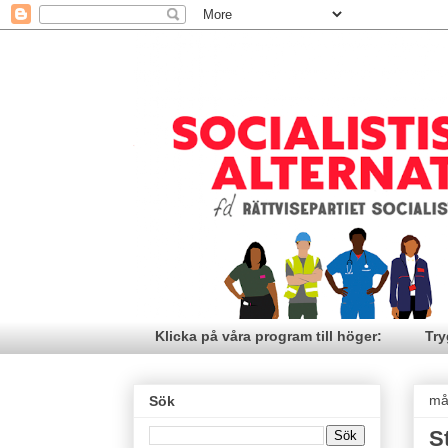
Klicka på våra program till höger:
Try
må
Sök
S