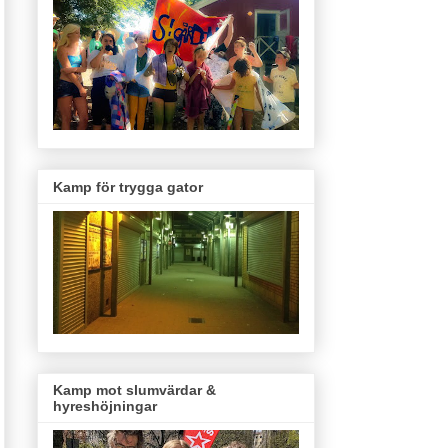
Kamp för trygga gator
Kamp mot slumvärdar &
hyreshöjningar