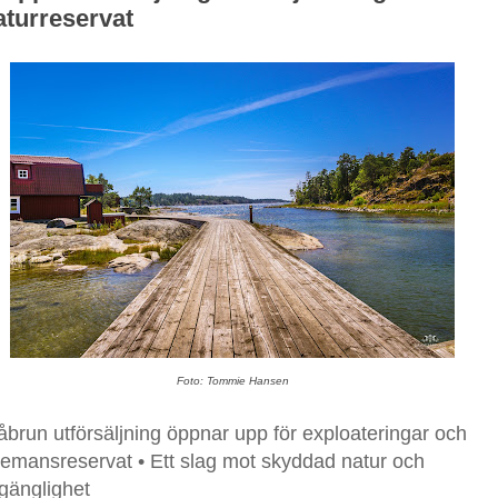
aturreservat
Foto: Tommie Hansen
åbrun utförsäljning öppnar upp för exploateringar och
kemansreservat • Ett slag mot skyddad natur och
llgänglighet