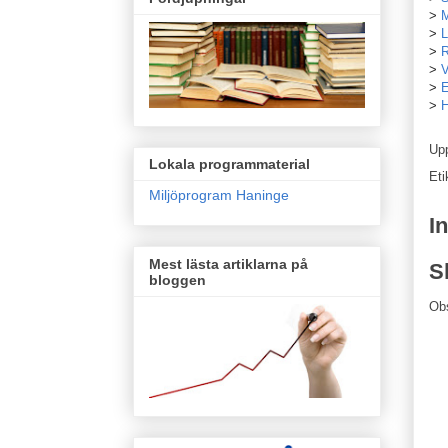
>
M
>
L
>
R
>
V
>
E
>
H
Up
Lokala programmaterial
Eti
Miljöprogram Haninge
I
Mest lästa artiklarna på
S
bloggen
Ob