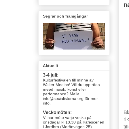
n
Segrar och framgångar
Aktuellt
3-4 juli:
Kulturfestivalen till minne av
Walter Medina! Vill du uppträda
meed musik, konst eller
performance? Maila
info@socialisterna.org för mer
info.
Bl
Veckomöten:
Vi har möte varje vecka
på
ri
onsdagar kl 18.30 på Kaféscenen
ti
i Jordbro (Moränvägen 25)
.