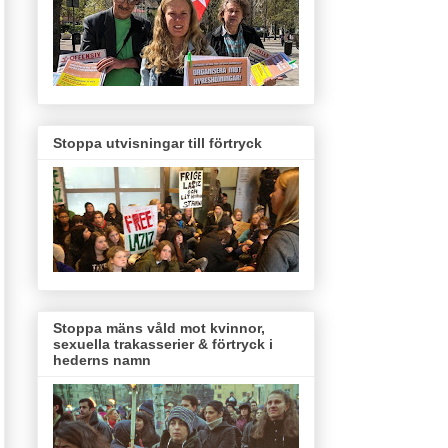
Stoppa utvisningar till förtryck
Stoppa mäns våld mot kvinnor,
sexuella trakasserier & förtryck i
hederns namn