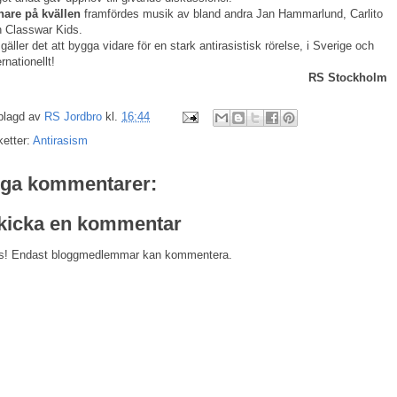
nare på kvällen
framfördes mu­sik av bland andra Jan Hammarlund, Carlito
 Classwar Kids.
gäller det att bygga vidare för en stark antirasistisk rörelse, i Sverige och
ernationellt!
RS Stockholm
plagd av
RS Jordbro
kl.
16:44
ketter:
Antirasism
nga kommentarer:
kicka en kommentar
s! Endast bloggmedlemmar kan kommentera.