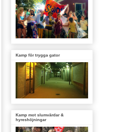
Kamp för trygga gator
Kamp mot slumvärdar &
hyreshöjningar