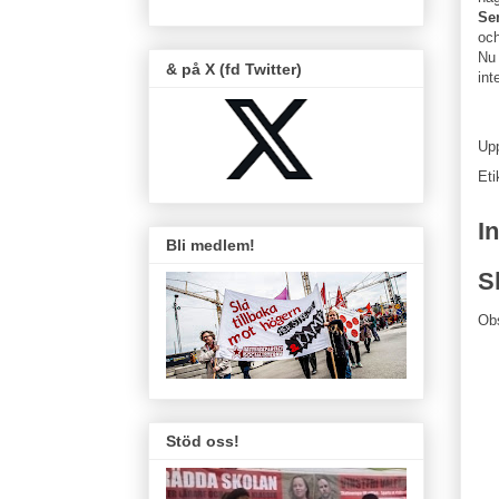
Se
och
Nu 
& på X (fd Twitter)
int
Up
Eti
I
Bli medlem!
S
Ob
Stöd oss!