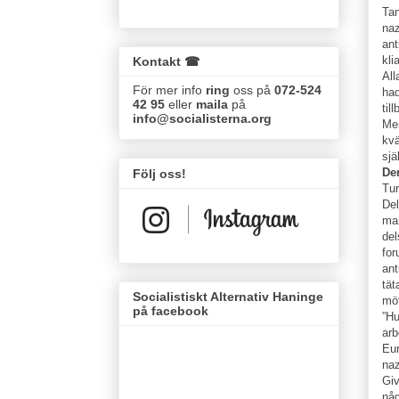
Tan
naz
ant
kli
Kontakt ☎
All
För mer info
ring
oss på
072-524
had
42 95
eller
maila
på
til
info@socialisterna.org
Men
kvä
sjä
Den
Följ oss!
Tur
Del
ma
del
for
ant
tät
Socialistiskt Alternativ Haninge
mö
på facebook
”Hu
arb
Eur
naz
Giv
någ