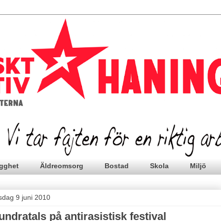
gghet
Äldreomsorg
Bostad
Skola
Miljö
sdag 9 juni 2010
undratals på antirasistisk festival