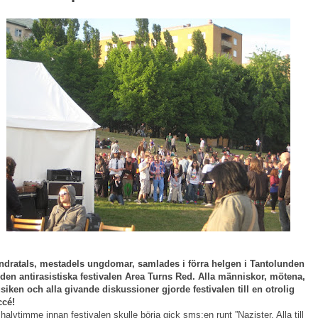
ndratals, mestadels ungdomar, samlades i förra helgen i Tantolunden
den antirasistiska festivalen Area Turns Red. Alla människor, mötena,
iken och alla givande diskussioner gjorde festivalen till en otrolig
­cé!
halvtimme innan festivalen skulle börja gick sms:en runt ”Nazister. Alla till