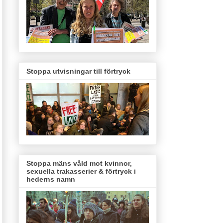
Stoppa utvisningar till förtryck
Stoppa mäns våld mot kvinnor,
sexuella trakasserier & förtryck i
hederns namn