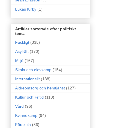
Jean Eliasson
(7)
Lukas Kirby
(1)
Artiklar sorterade efter politiskt
tema
Fackligt
(335)
Asylrätt
(170)
Miljö
(167)
Skola och elevkamp
(154)
Internationellt
(138)
Äldreomsorg och hemtjänst
(127)
Kultur och Fritid
(113)
Vård
(96)
Kvinnokamp
(94)
Förskola
(86)