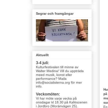
Segrar och framgångar
Aktuellt
3-4 juli:
Kulturfestivalen till minne av
Walter Medina! Vill du uppträda
meed musik, konst eller
performance? Maila
info@socialisterna.org för mer
info.
Hu
på 
Veckomöten:
mus
Vi har möte varje vecka
på
onsdagar kl 18.30 på Kaféscenen
suc
i Jordbro (Moränvägen 25)
.
En 