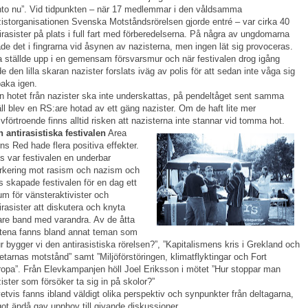
to nu”. Vid tidpunkten – när 17 medlemmar i den våldsamma
istorganisationen Svenska Motståndsrörelsen gjorde entré – var cirka 40
irasister på plats i full fart med förberedelserna. På några av ungdomarna
ade det i fingrarna vid åsynen av nazisterna, men ingen lät sig provoceras.
a ställde upp i en gemensam försvarsmur och när festi­valen drog igång
e den lilla skaran nazister forslats iväg av polis för att sedan inte våga sig
lbaka igen.
 hotet från nazister ska inte underskattas, på pendeltåget sent samma
ll blev en RS:are hotad av ett gäng nazister. Om de haft lite mer
lvförtroende finns alltid risken att nazisterna inte stannar vid tomma hot.
 antirasistiska festivalen
Area
ns Red hade flera positiva
effekter.
s var festivalen en underbar
rkering mot rasism och nazism och
s sk
apade festivalen för en dag ett
um för vänsteraktivister och
irasister att diskutera och kny­ta
are band med varandra. Av de åtta
tena fanns bland annat teman som
r bygger vi den antirasistiska rörelsen?”, ”Kapitalismens kris i Grekland och
etarnas motstånd” samt ”Miljöförstöringen, klimatflyktingar och Fort
opa”. Från Elevkampanjen höll Joel Eriksson i mötet ”Hur stoppar man
ister som försöker ta sig in på skolor?”
etvis fanns ibland väldigt olika perspektiv och synpunkter från deltagarna,
ot ändå gav upphov till givande diskussioner.