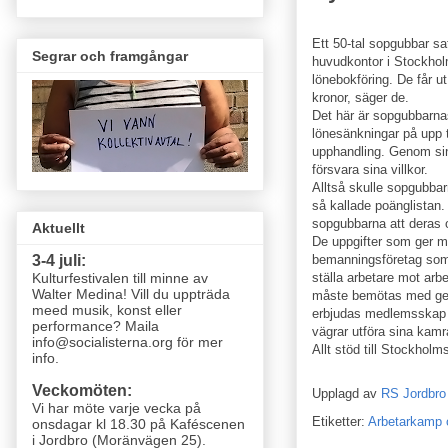
Ett 50-tal sopgubbar sa
Segrar och framgångar
huvudkontor i Stockhol
lönebokföring. De får u
kronor, säger de.
Det här är sopgubbarnas
lönesänkningar på upp t
upphandling. Genom si
försvara sina villkor.
Alltså skulle sopgubbar
så kallade poänglistan.
sopgubbarna att deras
Aktuellt
De uppgifter som ger mes
bemanningsföretag som u
3-4 juli:
ställa arbetare mot arbe
Kulturfestivalen till minne av
Walter Medina! Vill du uppträda
måste bemötas med ge
meed musik, konst eller
erbjudas medlemsskap i 
performance? Maila
vägrar utföra sina kamr
info@socialisterna.org för mer
Allt stöd till Stockhol
info.
Veckomöten:
Upplagd av
RS Jordbro
Vi har möte varje vecka
på
Etiketter:
Arbetarkamp o
onsdagar kl 18.30 på Kaféscenen
i Jordbro (Moränvägen 25)
.