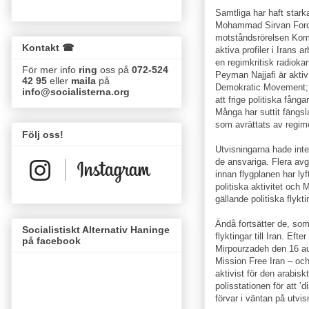
Samtliga har haft stark
Mohammad Sirvan Forot
motståndsrörelsen Kom
Kontakt ☎
aktiva profiler i Irans
en regimkritisk radiokana
För mer info
ring
oss på
072-524
Peyman Najjafi är akti
42 95
eller
maila
på
Demokratic Movement; 
info@socialisterna.org
att frige politiska fångar
Många har suttit fängsla
som avrättats av regim
Följ oss!
Utvisningarna hade int
de ansvariga. Flera av
innan flygplanen har lyf
politiska aktivitet och M
gällande politiska flykti
Ändå fortsätter de, som
Socialistiskt Alternativ Haninge
flyktingar till Iran. Ef
på facebook
Mirpourzadeh den 16 au
Mission Free Iran – och
aktivist för den arabisk
polisstationen för att ’d
förvar i väntan på utvis