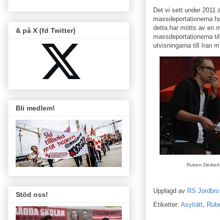
Det vi sett under 2011 ä
massdeportationerna ha
detta har mötts av en m
& på X (fd Twitter)
massdeportationerna ti
utvisningarna till Iran m 
Bli medlem!
Ruben Derkert 
Upplagd av
RS Jordbro
Stöd oss!
Etiketter:
Asylrätt
,
Rube