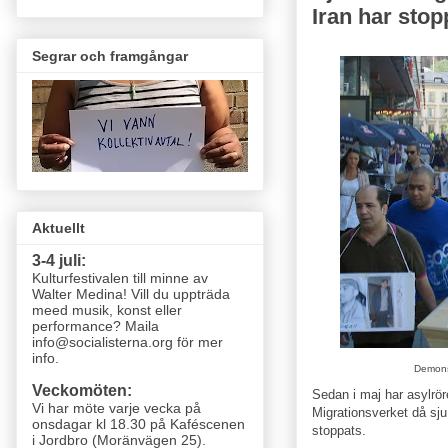
Iran har stop
Segrar och framgångar
Aktuellt
3-4 juli:
Kulturfestivalen till minne av
Walter Medina! Vill du uppträda
meed musik, konst eller
performance? Maila
info@socialisterna.org för mer
info.
Demonst
Veckomöten:
Sedan i maj har asylrör
Vi har möte varje vecka
på
Migrationsverket då sju 
onsdagar kl 18.30 på Kaféscenen
stoppats.
i Jordbro (Moränvägen 25)
.