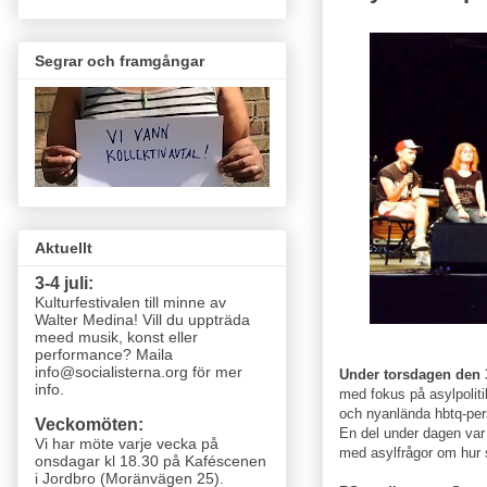
Segrar och framgångar
Aktuellt
3-4 juli:
Kulturfestivalen till minne av
Walter Medina! Vill du uppträda
meed musik, konst eller
performance? Maila
info@socialisterna.org för mer
Under torsdagen den 3
info.
med fokus på asylpolit
och nyanlända hbtq-per
Veckomöten:
En del under dagen var
Vi har möte varje vecka
på
med asylfrågor om hur 
onsdagar kl 18.30 på Kaféscenen
i Jordbro (Moränvägen 25)
.