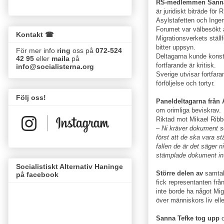
RS-medlemmen
Sann
är juridiskt biträde f
Asylstafetten och Ingen
Forumet var välbesökt 
Kontakt ☎
Migrationsverkets ställ
bitter uppsyn.
För mer info
ring
oss på
072-524
Deltagarna kunde konsta
42 95
eller
maila
på
fortfarande är kritisk.
info@socialisterna.org
Sverige utvisar fortfara
förföljelse och tortyr.
Följ oss!
Paneldeltagarna från 
om orimliga beviskrav.
Riktad mot Mikael Ribb
– Ni kräver dokument so
först att de ska vara s
fallen de är det säger n
stämplade dokument inte 
Socialistiskt Alternativ Haninge
Större delen av
samtal
på facebook
fick representanten fr
inte borde ha något Mig
över människors liv elle
Sanna Tefke tog upp
o