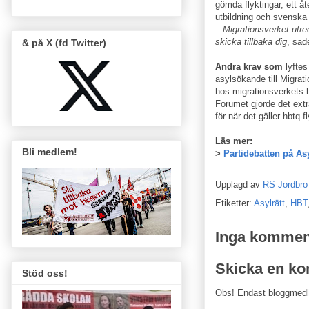
gömda flyktingar, ett åt
utbildning och svenska 
– Migrationsverket utred
skicka tillbaka dig
, sad
& på X (fd Twitter)
Andra krav som
lyftes
asylsökande till Migra
hos migrationsverkets 
Forumet gjorde det extra
för när det gäller hbtq-
Läs mer:
Bli medlem!
>
Partidebatten på A
Upplagd av
RS Jordbro
Etiketter:
Asylrätt
,
HBT
Inga kommen
Skicka en k
Stöd oss!
Obs! Endast bloggmed