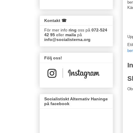
bem
Kän
Kontakt ☎
För mer info
ring
oss på
072-524
42 95
eller
maila
på
Up
info@socialisterna.org
Eti
be
Följ oss!
I
S
Ob
Socialistiskt Alternativ Haninge
på facebook