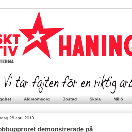
gghet
Äldreomsorg
Bostad
Skola
Miljö
sdag 28 april 2010
obbupproret demonstrerade på