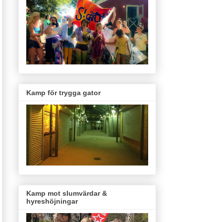
Kamp för trygga gator
Kamp mot slumvärdar &
hyreshöjningar