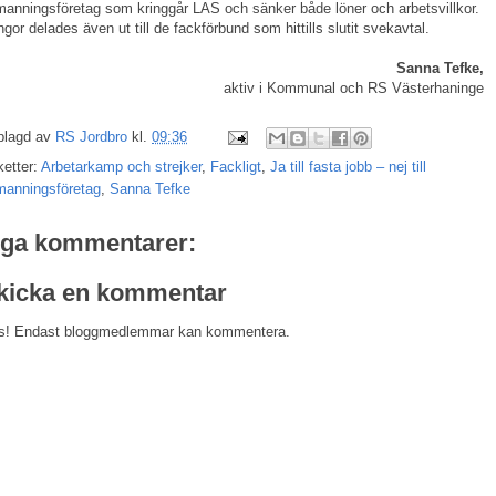
anningsföretag som kringgår LAS och sänker både löner och arbetsvillkor.
gor delades även ut till de fackförbund som hittills slutit svekavtal.
Sanna Tefke,
aktiv i Kommunal och RS Västerhaninge
plagd av
RS Jordbro
kl.
09:36
ketter:
Arbetarkamp och strejker
,
Fackligt
,
Ja till fasta jobb – nej till
manningsföretag
,
Sanna Tefke
nga kommentarer:
kicka en kommentar
s! Endast bloggmedlemmar kan kommentera.