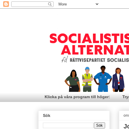
Klicka på våra program till höger:
Try
on
Sök
J