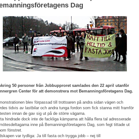
emanningsföretagens Dag
kring 50 personer från Jobbupproret samlades den 22 april utanför
nnergren Center för att demonstrera mot Bemanningsföretagens Dag.
onstrationen blev förpassad till trottoaren på andra sidan vägen och
rdes tidvis av lastbilar och andra tunga fordon som fick stanna mitt framför
testen innan de gav sig ut på de större vägarna.
ta hindrade dock inte de fackliga kämparna att hålla flera tal adresserade
l mötesdeltagarna inne på Bemanningsföretagens Dag, som fegt tittade ut
om fönstret.
skapen var tydliga: Ja till fasta och trygga jobb – nej till