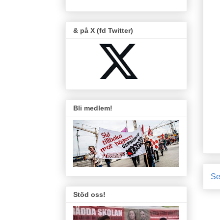
& på X (fd Twitter)
Bli medlem!
Se
Stöd oss!