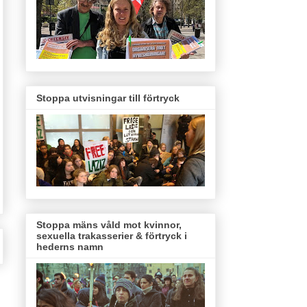
Stoppa utvisningar till förtryck
Stoppa mäns våld mot kvinnor,
sexuella trakasserier & förtryck i
hederns namn