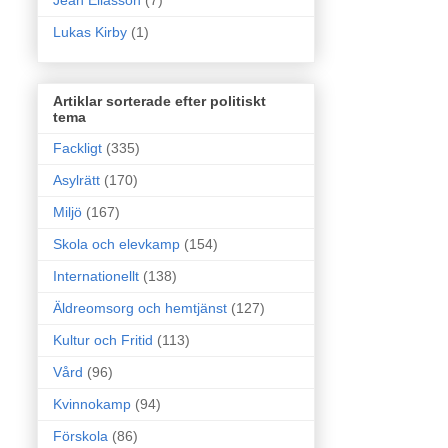
Jean Eliasson
(7)
Lukas Kirby
(1)
Artiklar sorterade efter politiskt
tema
Fackligt
(335)
Asylrätt
(170)
Miljö
(167)
Skola och elevkamp
(154)
Internationellt
(138)
Äldreomsorg och hemtjänst
(127)
Kultur och Fritid
(113)
Vård
(96)
Kvinnokamp
(94)
Förskola
(86)