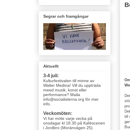
B
Segrar och framgångar
Aktuellt
3-4 juli:
Om
Kulturfestivalen till minne av
We
Walter Medina! Vill du uppträda
meed musik, konst eller
performance? Maila
Dem
info@socialisterna.org för mer
stö
info.
pro
Det
Veckomöten:
til
Vi har möte varje vecka
på
gen
onsdagar kl 18.30 på Kaféscenen
Bud
i Jordbro (Moränvägen 25)
.