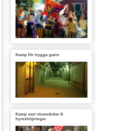
Kamp för trygga gator
Kamp mot slumvärdar &
hyreshöjningar