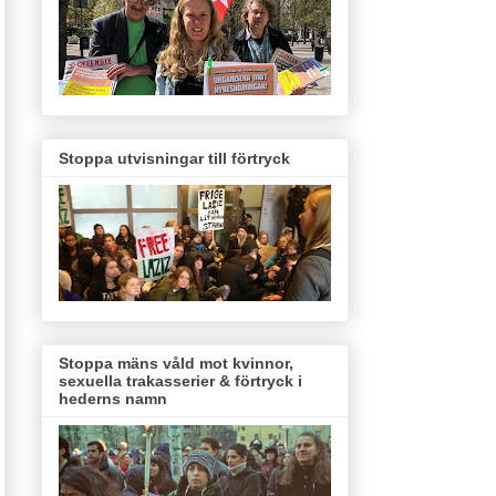
Stoppa utvisningar till förtryck
Stoppa mäns våld mot kvinnor,
sexuella trakasserier & förtryck i
hederns namn