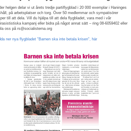
er helgen delar vi ut årets tredje partiflygblad i 20 000 exemplar i Haninges
håll, på arbetsplatser och torg. Över 50 medlemmar och sympatisörer
lper till att dela. Vill du hjälpa till att dela flygbladet, vara med i vår
irasististiska kampanj eller bidra på något annat sätt – ring 08-6059402 eller
la oss på rs@socialisterna.org
da ner nya flygbladet "Barnen ska inte betala krisen", här