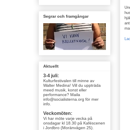
Und
hus
Segrar och framgångar
hjä
ant
mai
Lad
Aktuellt
3-4 juli:
Kulturfestivalen till minne av
Walter Medina! Vill du uppträda
meed musik, konst eller
performance? Maila
info@socialisterna.org för mer
info.
Veckomöten:
Vi har möte varje vecka
på
onsdagar kl 18.30 på Kaféscenen
i Jordbro (Moränvägen 25)
.