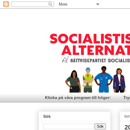
Klicka på våra program till höger:
Try
to
Sök
2