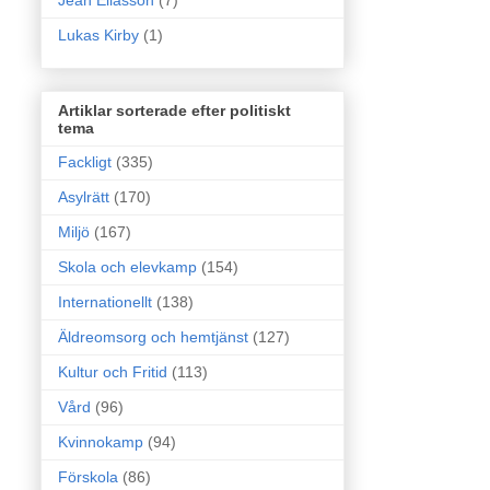
Jean Eliasson
(7)
Lukas Kirby
(1)
Artiklar sorterade efter politiskt
tema
Fackligt
(335)
Asylrätt
(170)
Miljö
(167)
Skola och elevkamp
(154)
Internationellt
(138)
Äldreomsorg och hemtjänst
(127)
Kultur och Fritid
(113)
Vård
(96)
Kvinnokamp
(94)
Förskola
(86)