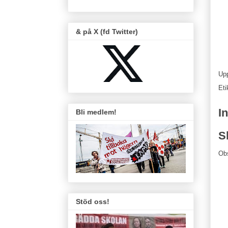
& på X (fd Twitter)
Up
Eti
I
Bli medlem!
S
Ob
Stöd oss!