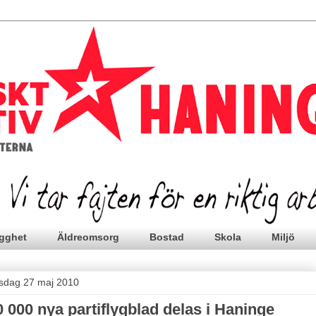
gghet
Äldreomsorg
Bostad
Skola
Miljö
rsdag 27 maj 2010
0 000 nya partiflygblad delas i Haninge