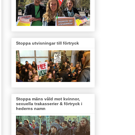
Stoppa utvisningar till förtryck
Stoppa mäns våld mot kvinnor,
sexuella trakasserier & förtryck i
hederns namn