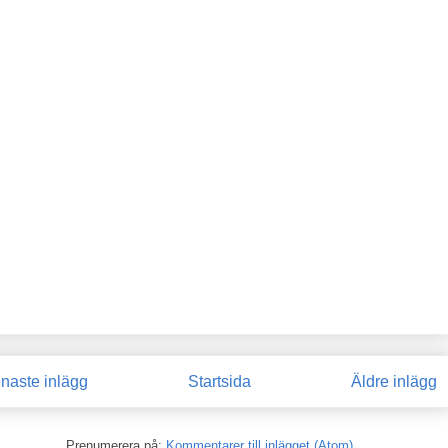
naste inlägg
Startsida
Äldre inlägg
Prenumerera på:
Kommentarer till inlägget (Atom)