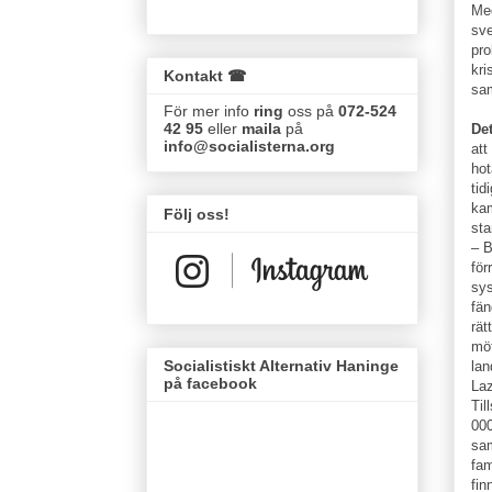
Med
sve
pro
kri
Kontakt ☎
sam
För mer info
ring
oss på
072-524
42 95
eller
maila
på
De
info@socialisterna.org
att
hot
tid
kam
Följ oss!
sta
– B
för
sys
fän
rät
möt
Socialistiskt Alternativ Haninge
lan
på facebook
Laz
Til
000
sam
fam
fin