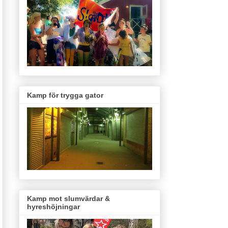
Kamp för trygga gator
Kamp mot slumvärdar &
hyreshöjningar