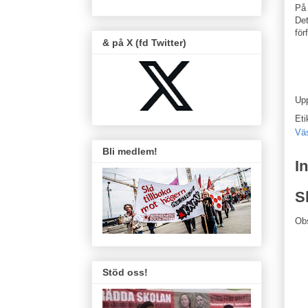
På 
Det
för
& på X (fd Twitter)
Up
Eti
Vä
Bli medlem!
I
S
Ob
Stöd oss!