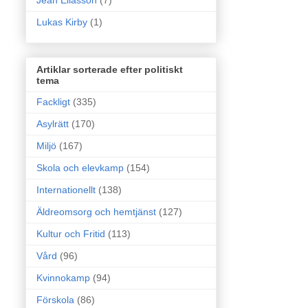
Jean Eliasson
(7)
Lukas Kirby
(1)
Artiklar sorterade efter politiskt
tema
Fackligt
(335)
Asylrätt
(170)
Miljö
(167)
Skola och elevkamp
(154)
Internationellt
(138)
Äldreomsorg och hemtjänst
(127)
Kultur och Fritid
(113)
Vård
(96)
Kvinnokamp
(94)
Förskola
(86)