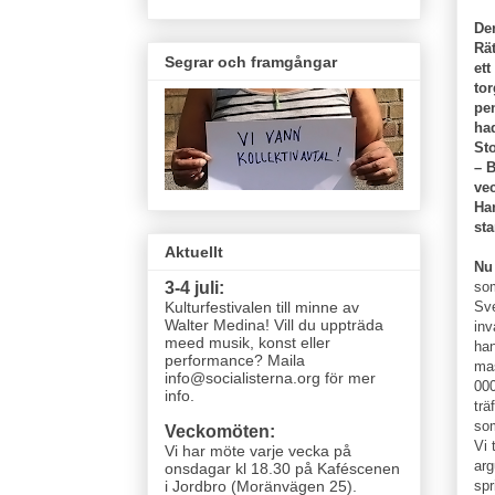
De
Rät
Segrar och framgångar
ett
to
pe
ha
St
– 
vec
Ha
st
Aktuellt
Nu
som
3-4 juli:
Sve
Kulturfestivalen till minne av
Walter Medina! Vill du uppträda
inv
meed musik, konst eller
han
performance? Maila
mas
info@socialisterna.org för mer
000
info.
trä
som
Veckomöten:
Vi 
Vi har möte varje vecka
på
arg
onsdagar kl 18.30 på Kaféscenen
spr
i Jordbro (Moränvägen 25)
.