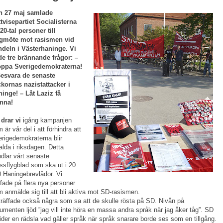
n 27 maj samlade
tvisepartiet Socialisterna
 20-tal personer till
rgmöte mot rasismen vid
ndeln i Västerhaninge. Vi
de tre brännande frågor:
–
oppa Sverigedemokraterna!
Besvara de senaste
kornas nazistattacker i
ninge!
– Låt Laziz få
anna!
 drar vi
igång kampanjen
 är vår del i att förhindra att
rigedemokraterna blir
alda i riksdagen. Detta
dlar vårt senaste
sflygblad som ska ut i 20
 Haningebrevlådor. Vi
ffade på flera nya personer
 anmälde sig till att bli aktiva mot SD-rasismen.
träffade också några som sa att de skulle rösta på SD. Nivån på
umenten ljöd ”jag vill inte höra en massa andra språk när jag åker tåg”. SD
ider en rädsla vad gäller språk när språk snarare borde ses som en tillgång.