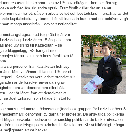
 mer resurser till skolorna – en av RS huvudfrågor – kan fler lära sig
nska och fler lära sig andra språk. Framförallt gäller det att se att
blemen i samhället, så som arbetslöshet och bostadsbrist – orsakas av det
sande kapitalistiska systemet. För att kunna ta kamp mot det behöver vi gå
man många underifrån – oavsett nationalitet.
t mes
t angelägna
med torgmötet igår var
 Laziz deltog. Laziz är en 15-årig kille som
as med utvisning till Kazakstan – se
igare blogginlägg. RS har gått med i
panjen för att Laziz och hans familj ska få
nna.
ara sju personer från Kazakstan fick asyl
ra året. Men vi känner till landet. RS har ett
terparti i Kazakstan vars ledare ständigt blir
gslade när de försöker använda sig av
tigheter som att demonstrera eller hålla
en – det är långt ifrån ett demokratiskt
d, sa Joel Eriksson som talade till stöd för
iz.
lsammans med andra stödpersoner (facebook-gruppen för Laziz har över 3
 medlemmar!) genomför RS gärna fler protester. De ansvariga politikerna
t Migrationsverket bedriver en omänsklig politik när de tänker utvisa en
ilj från minoritetsgruppen uzbeker till Kazakstan. Blir vi tillräckligt många
ns möjligheten att de backar.