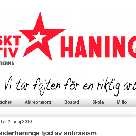
gghet
Äldreomsorg
Bostad
Skola
Miljö
edag 28 maj 2010
ästerhaninge ljöd av antirasism