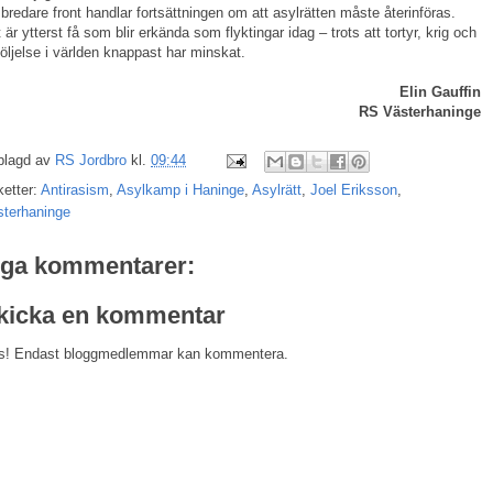
bredare front handlar fortsättningen om att asylrätten måste återinföras.
 är ytterst få som blir erkända som flyktingar idag – trots att tortyr, krig och
följelse i världen knappast har minskat.
Elin Gauffin
RS Västerhaninge
plagd av
RS Jordbro
kl.
09:44
ketter:
Antirasism
,
Asylkamp i Haninge
,
Asylrätt
,
Joel Eriksson
,
sterhaninge
nga kommentarer:
kicka en kommentar
s! Endast bloggmedlemmar kan kommentera.