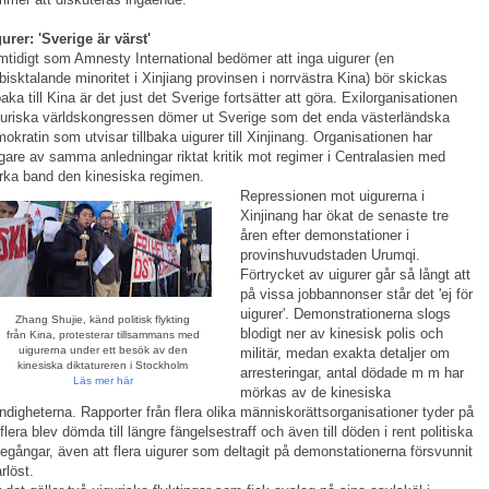
urer: 'Sverige är värst'
tidigt som Amnesty International bedömer att inga uigurer (en
bisktalande minoritet i Xinjiang provinsen i norrvästra Kina) bör skickas
lbaka till Kina är det just det Sverige fortsätter att göra. Exilorganisationen
uriska världskongressen dömer ut Sverige som det enda västerländska
okratin som utvisar tillbaka uigurer till Xinjinang. Organisationen har
igare av samma anledningar riktat kritik mot regimer i Centralasien med
rka band den kinesiska regimen.
Repressionen mot uigurerna i
Xinjinang har ökat de senaste tre
åren efter demonstationer i
provinshuvudstaden Urumqi.
Förtrycket av uigurer går så långt att
på vissa jobbannonser står det 'ej för
uigurer'. Demonstrationerna slogs
Zhang Shujie, känd politisk flykting
blodigt ner av kinesisk polis och
från Kina, protesterar tillsammans med
uigurerna under ett besök av den
militär, medan exakta detaljer om
kinesiska diktatureren i Stockholm
arresteringar, antal dödade m m har
Läs mer här
mörkas av de kinesiska
digheterna. Rapporter från flera olika människorättsorganisationer tyder på
 flera blev dömda till längre fängelsestraff och även till döden i rent politiska
tegångar, även att flera uigurer som deltagit på demonstationerna försvunnit
rlöst.