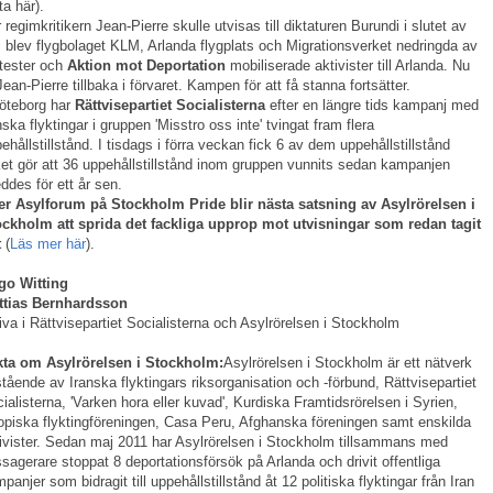
ta här).
 regimkritikern Jean-Pierre skulle utvisas till diktaturen Burundi i slutet av
i blev flygbolaget KLM, Arlanda flygplats och Migrationsverket nedringda av
tester och
Aktion mot Deportation
mobiliserade aktivister till Arlanda. Nu
Jean-Pierre tillbaka i förvaret. Kampen för att få stanna fortsätter.
öteborg har
Rättvisepartiet Socialisterna
efter en längre tids kampanj med
nska flyktingar i gruppen 'Misstro oss inte' tvingat fram flera
ehållstillstånd. I tisdags i förra veckan fick 6 av dem uppehållstillstånd
ket gör att 36 uppehållstillstånd inom gruppen vunnits sedan kampanjen
eddes för ett år sen.
er Asylforum på Stockholm Pride blir nästa satsning av Asylrörelsen i
ckholm att sprida det fackliga upprop mot utvisningar som redan tagit
t
(
Läs mer här
).
go Witting
ttias Bernhardsson
iva i Rättvisepartiet Socialisterna och Asylrörelsen i Stockholm
kta om Asylrörelsen i Stockholm:
Asylrörelsen i Stockholm är ett nätverk
tående av Iranska flyktingars riksorganisation och -förbund, Rättvisepartiet
ialisterna, 'Varken hora eller kuvad', Kurdiska Framtidsrörelsen i Syrien,
opiska flyktingföreningen, Casa Peru, Afghanska föreningen samt enskilda
ivister. Sedan maj 2011 har Asylrörelsen i Stockholm tillsammans med
sagerare stoppat 8 deportationsförsök på Arlanda och drivit offentliga
panjer som bidragit till uppehållstillstånd åt 12 politiska flyktingar från Iran