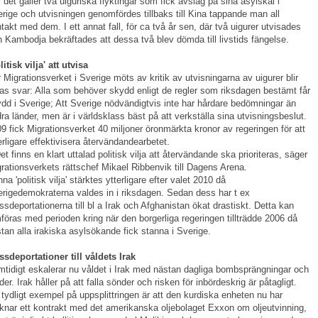
 det gäller två uiguriska flyktingar som fick avslag på sina asylskäl i
rige och utvisningen genomfördes tillbaks till Kina tappande man all
takt med dem. I ett annat fall, för ca två år sen, där två uigurer utvisades
n Kambodja bekräftades att dessa två blev dömda till livstids fängelse.
litisk vilja' att utvisa
 Migrationsverket i Sverige möts av kritik av utvisningarna av uigurer blir
as svar: Alla som behöver skydd enligt de regler som riksdagen bestämt får
dd i Sverige; Att Sverige nödvändigtvis inte har hårdare bedömningar än
ra länder, men är i världsklass bäst på att verkställa sina utvisningsbeslut.
9 fick Migrationsverket 40 miljoner öronmärkta kronor av regeringen för att
erligare effektivisera återvändandearbetet.
et finns en klart uttalad politisk vilja att återvändande ska prioriteras, säger
rationsverkets rättschef Mikael Ribbenvik till Dagens Arena.
na 'politisk vilja' stärktes ytterligare efter valet 2010 då
rigedemokraterna valdes in i riksdagen. Sedan dess har t ex
sdeportationerna till bl a Irak och Afghanistan ökat drastiskt. Detta kan
föras med perioden kring när den borgerliga regeringen tillträdde 2006 då
tan alla irakiska asylsökande fick stanna i Sverige.
sdeportationer till våldets Irak
tidigt eskalerar nu våldet i Irak med nästan dagliga bombsprängningar och
ider. Irak håller på att falla sönder och risken för inbördeskrig är påtagligt.
 tydligt exempel på uppsplittringen är att den kurdiska enheten nu har
knar ett kontrakt med det amerikanska oljebolaget Exxon om oljeutvinning,