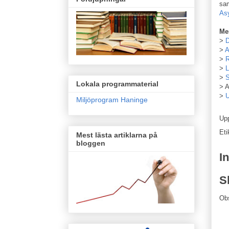
sam
Asy
Me
>
D
>
A
>
R
>
L
>
S
Lokala programmaterial
> 
>
U
Miljöprogram Haninge
Up
Eti
Mest lästa artiklarna på
bloggen
I
S
Ob