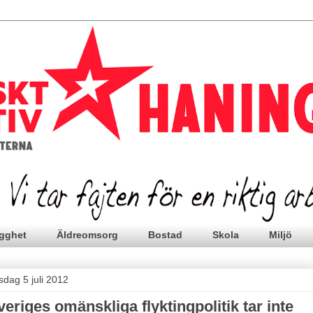
gghet
Äldreomsorg
Bostad
Skola
Miljö
sdag 5 juli 2012
veriges omänskliga flyktingpolitik tar inte