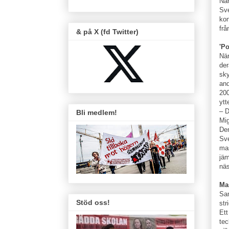
När
Sve
kon
frå
& på X (fd Twitter)
'Po
När
der
sky
and
200
ytt
– D
Bli medlem!
Mig
Den
Sve
mas
jäm
näs
Mas
Sam
Stöd oss!
str
Ett
tec