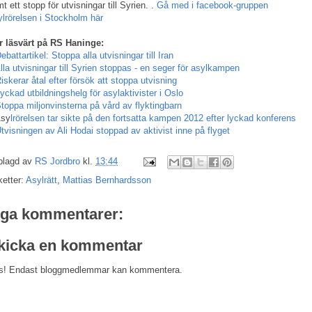
t ett stopp för utvisningar till Syrien. .
Gå med i facebook-gruppen
lrörelsen i Stockholm här
r läsvärt på RS Haninge:
ebattartikel: Stoppa alla utvisningar till Iran
lla utvisningar till Syrien stoppas - en seger för asylkampen
iskerar åtal efter försök att stoppa utvisning
yckad utbildningshelg för asylaktivister i Oslo
toppa miljonvinsterna på vård av flyktingbarn
Asy
lrörelsen tar sikte på den fortsatta kampen 2012 efter lyckad konferens
tvisningen av Ali Hodai stoppad av aktivist inne på flyget
plagd av
RS Jordbro
kl.
13:44
ketter:
Asylrätt
,
Mattias Bernhardsson
nga kommentarer:
kicka en kommentar
s! Endast bloggmedlemmar kan kommentera.