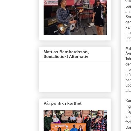
vil
Sam
shi
Sve
gen
kam
med
upp
Mil
Mattias Bernhardsson,
Äve
Socialistiskt Alternativ
'hå
den
med
grä
pap
upp
alla
Ka
Vår politik i korthet
Ing
frå
kan
för
Där