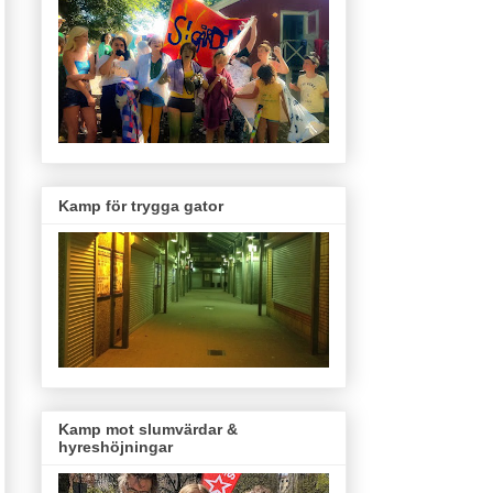
Kamp för trygga gator
Kamp mot slumvärdar &
hyreshöjningar