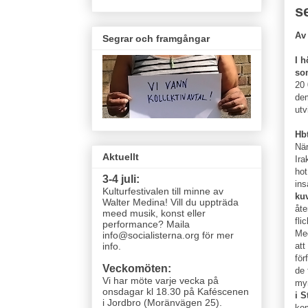
s
Av
Segrar och framgångar
I h
som
20 
dem
utv
Hbt
När
Aktuellt
Ira
hot
3-4 juli:
ins
Kulturfestivalen till minne av
ku
Walter Medina! Vill du uppträda
åte
meed musik, konst eller
fli
performance? Maila
Med
info@socialisterna.org för mer
att
info.
för
Veckomöten:
de 
Vi har möte varje vecka
på
myn
onsdagar kl 18.30 på Kaféscenen
i 
i Jordbro (Moränvägen 25)
.
kom