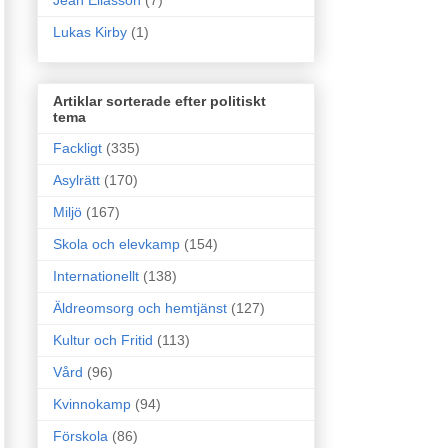
Jean Eliasson
(7)
Lukas Kirby
(1)
Artiklar sorterade efter politiskt
tema
Fackligt
(335)
Asylrätt
(170)
Miljö
(167)
Skola och elevkamp
(154)
Internationellt
(138)
Äldreomsorg och hemtjänst
(127)
Kultur och Fritid
(113)
Vård
(96)
Kvinnokamp
(94)
Förskola
(86)