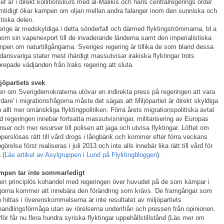
ket är i direkt kollitionskurs med al-Malikis och hans centralregerings order.
tidigt ökar kampen om oljan mellan andra falanger inom den sunniska och
itiska delen.
rige är medskyldiga i detta sönderfall och därmed flyktingströmmarna, bl a
om sin vapenexport till de invaderande länderna samt den imperialistiska
pen om naturtillgångarna. Sveriges regering är tillika de som bland dessa
ansvariga stater mest ihärdigt massutvisar irakiska flyktingar trots
repade vädjanden från Iraks regering att sluta.
jöpartiets svek
n om Sverigdemokraterna utövar en indirekta press på regeringen att vara
rdare' i migrationsfrågorna måste det sägas att Miljöpartiet är direkt skyldiga
 allt mer omänskliga flyktingpolitiken. Förra årets migrationspolitiska avtal
 regeringen innebar fortsatta massutvisningar, militarisering av Europas
nser och mer resurser till polisen att jaga och utvisa flyktingar. Löftet om
perslösas rätt till vård drogs i långbänk och kommer efter förra veckans
görelse först realiseras i juli 2013 och inte alls innebär lika rätt till vård för
 (
Läs artikel av Asylgruppen i Lund på Flyktingbloggen
).
mpen tar inte sommarledigt
en principlös kohandel med regeringen över huvudet på de som kämpar i
gorna kommer att innebära den förändring som krävs. De framgångar som
 hittas i överenskommelserna är inte resultatet av miljöpartiets
handlingsförmåga utan av rörelserna underifrån och pressen från opinionen.
för får nu flera hundra syriska flyktingar uppehållstillstånd (Läs mer om