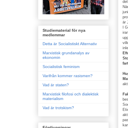
det
När
jun
pro
är 
I G
Studiematerial för nya
ira
medlemmar
upp
vil
Detta är Socialistiskt Alternativ
inl
Marxistisk grundanalys av
Eft
ekonomin
Sto
far
Socialistisk feminism
Hu
Varifrån kommer rasismen?
Ma
akt
Vad är staten?
Marxistisk filofosi och dialektisk
Fa
materialism
bes
Soc
Vad är trotskism?
Eti
akt
pas
kam
Fördjupningar