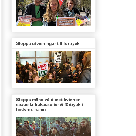
Stoppa utvisningar till förtryck
Stoppa mäns våld mot kvinnor,
sexuella trakasserier & förtryck i
hederns namn