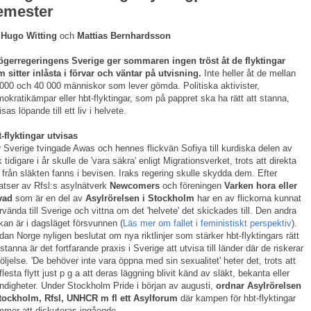
emester
 Hugo Witting
och
Mattias Bernhardsson
ögerregeringens Sverige ger sommaren ingen tröst åt de flyktingar
 sitter inlåsta i förvar och väntar på utvisning.
Inte heller åt de mellan
000 och 40 000 människor som lever gömda. Politiska aktivister,
okratikämpar eller hbt-flyktingar, som på pappret ska ha rätt att stanna,
isas löpande till ett liv i helvete.
-flyktingar utvisas
 Sverige tvingade Awas och hennes flickvän Sofiya till kurdiska delen av
k tidigare i år skulle de 'vara säkra' enligt Migrationsverket, trots att direkta
 från släkten fanns i bevisen. Iraks regering skulle skydda dem. Efter
atser av Rfsl:s asylnätverk
Newcomers
och föreningen
Varken hora eller
vad
som är en del av
Asylrörelsen i Stockholm
har en av flickorna kunnat
rvända till Sverige och vittna om det 'helvete' det skickades till. Den andra
ckan är i dagsläget försvunnen (
Läs mer om fallet i feministiskt perspektiv
).
an Norge nyligen beslutat om nya riktlinjer som stärker hbt-flyktingars rätt
 stanna är det fortfarande praxis i Sverige att utvisa till länder där de riskerar
följelse. 'De behöver inte vara öppna med sin sexualitet' heter det, trots att
flesta flytt just p g a att deras läggning blivit känd av släkt, bekanta eller
digheter. Under Stockholm Pride i början av augusti,
ordnar Asylrörelsen
Stockholm, Rfsl, UNHCR m fl ett Asylforum
där kampen för hbt-flyktingar
mer att diskuteras ingående.