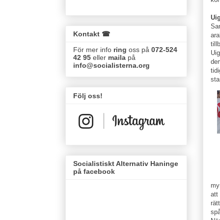
Uig
Sam
Kontakt ☎
ara
til
För mer info
ring
oss på
072-524
Uig
42 95
eller
maila
på
dem
info@socialisterna.org
tid
sta
Följ oss!
Socialistiskt Alternativ Haninge
på facebook
myn
att
rät
spå