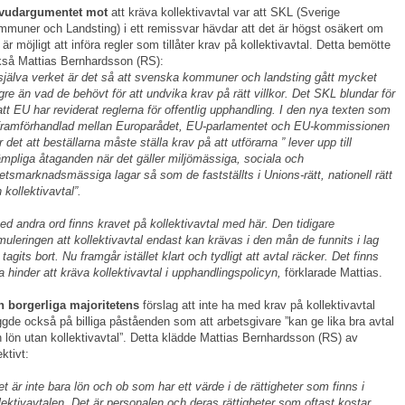
vudargumentet mot
att kräva kollektivavtal var att SKL (Sverige
muner och Landsting) i ett remissvar hävdar att det är högst osäkert om
 är möjligt att införa regler som tillåter krav på kollektivavtal. Detta bemötte
så Mattias Bernhardsson (RS):
 själva verket är det så att svenska kommuner och landsting gått mycket
gre än vad de behövt för att undvika krav på rätt villkor. Det SKL blundar för
att EU har reviderat reglerna för offentlig upphandling. I den nya texten som
framförhandlad mellan Europarådet, EU-parlamentet och EU-kommissionen
r det att beställarna måste ställa krav på att utförarna ” lever upp till
lämpliga åtaganden när det gäller miljömässiga, sociala och
etsmarknadsmässiga lagar så som de fastställts i Unions-rätt, nationell rätt
 kollektivavtal”.
ed andra ord finns kravet på kollektivavtal med här. Den tidigare
muleringen att kollektivavtal endast kan krävas i den mån de funnits i lag
 tagits bort. Nu framgår istället klart och tydligt att avtal räcker. Det finns
a hinder att kräva kollektivavtal i upphandlingspolicyn,
förklarade Mattias.
n borgerliga majoritetens
förslag
att inte ha med krav på kollektivavtal
gde också på billiga påståenden som att arbetsgivare ”kan ge lika bra avtal
 lön utan kollektivavtal”. Detta klädde Mattias Bernhardsson (RS) av
ektivt:
et är inte bara lön och ob som har ett värde i de rättigheter som finns i
lektivavtalen. Det är personalen och deras rättigheter som oftast kostar