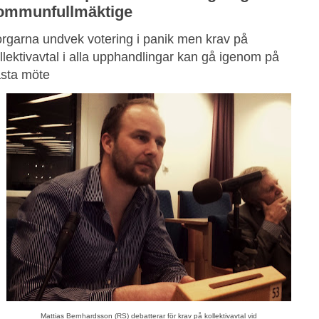
ommunfullmäktige
rgarna undvek votering i panik men krav på
llektivavtal i alla upphandlingar kan gå igenom på
sta möte
Mattias Bernhardsson (RS) debatterar för krav på kollektivavtal vid