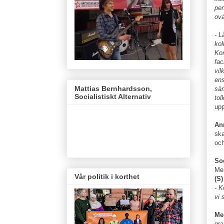
pen
ovä
- L
kol
Kom
fac
vil
ens
Mattias Bernhardsson,
säm
Socialistiskt Alternativ
tol
upp
An
ska
och
So
Men
Vår politik i korthet
(S)
- K
vi 
Me
gr