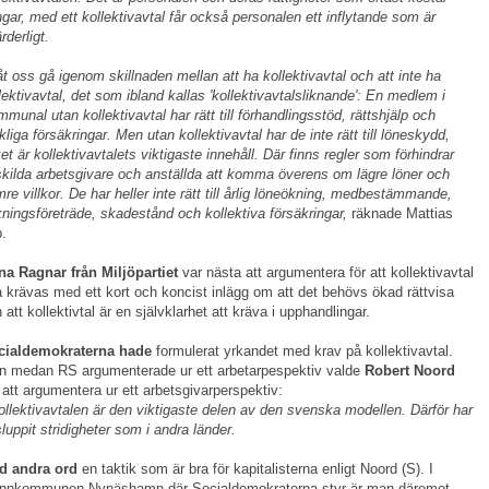
gar, med ett kollektivavtal får också personalen ett inflytande som är
rderligt.
åt oss gå igenom skillnaden mellan att ha kollektivavtal och att inte ha
lektivavtal, det som ibland kallas 'kollektivavtalsliknande': En medlem i
munal utan kollektivavtal har rätt till förhandlingsstöd, rättshjälp och
kliga försäkringar. Men utan kollektivavtal har de inte rätt till löneskydd,
ket är kollektivavtalets viktigaste innehåll. Där finns regler som förhindrar
kilda arbetsgivare och anställda att komma överens om lägre löner och
re villkor. De har heller inte rätt till årlig löneökning, medbestämmande,
kningsföreträde, skadestånd och kollektiva försäkringar,
räknade Mattias
.
na Ragnar från Miljöpartiet
var nästa att argumentera för att kollektivavtal
 krävas med ett kort och koncist inlägg om att det behövs ökad rättvisa
 att kollektivtal är en självklarhet att kräva i upphandlingar.
cialdemokraterna hade
formulerat yrkandet med krav på kollektivavtal.
 medan RS argumenterade ur ett arbetarpespektiv valde
Robert Noord
att argumentera ur ett arbetsgivarperspektiv:
ollektivavtalen är den viktigaste delen av den svenska modellen. Därför har
sluppit stridigheter som i andra länder.
d andra ord
en taktik som är bra för kapitalisterna enligt Noord (S). I
annkommunen Nynäshamn där Socialdemokraterna styr är man däremot