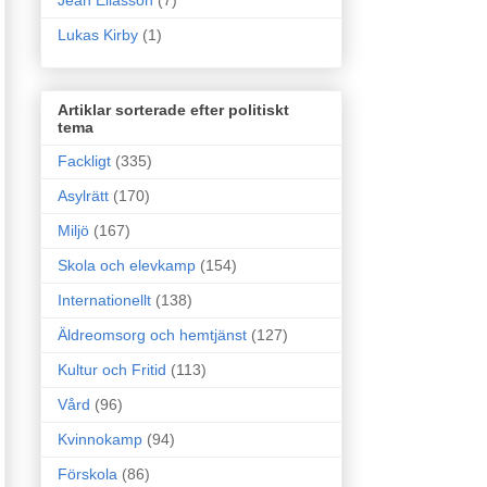
Jean Eliasson
(7)
Lukas Kirby
(1)
Artiklar sorterade efter politiskt
tema
Fackligt
(335)
Asylrätt
(170)
Miljö
(167)
Skola och elevkamp
(154)
Internationellt
(138)
Äldreomsorg och hemtjänst
(127)
Kultur och Fritid
(113)
Vård
(96)
Kvinnokamp
(94)
Förskola
(86)