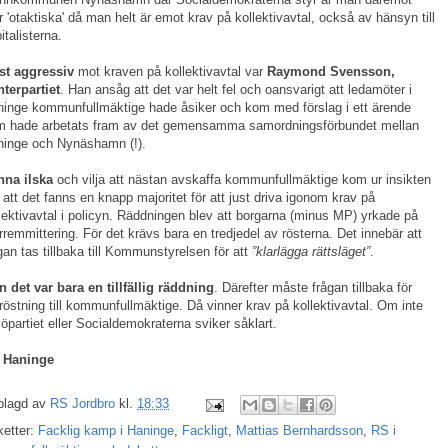
 'otaktiska' då man helt är emot krav på kollektivavtal, också av hänsyn till
italisterna.
st aggressiv
mot kraven på kollektivavtal var
Raymond Svensson,
terpartiet
. Han ansåg att det var helt fel och oansvarigt att ledamöter i
inge kommunfullmäktige hade åsiker och kom med förslag i ett ärende
m hade arbetats fram av det gemensamma samordningsförbundet mellan
ninge och Nynäshamn (!).
nna ilska
och vilja att nästan avskaffa kommunfullmäktige kom ur insikten
att det fanns en knapp majoritet för att just driva igonom krav på
lektivavtal i policyn. Räddningen blev att borgarna (minus MP) yrkade på
rremmittering. För det krävs bara en tredjedel av rösterna. Det innebär att
gan tas tillbaka till Kommunstyrelsen för att
”klarlägga rättsläget”
.
 det var bara en tillfällig räddning
. Därefter måste frågan tillbaka för
östning till kommunfullmäktige. Då vinner krav på kollektivavtal. Om inte
jöpartiet eller Socialdemokraterna sviker såklart.
 Haninge
plagd av
RS Jordbro
kl.
18:33
ketter:
Facklig kamp i Haninge
,
Fackligt
,
Mattias Bernhardsson
,
RS i