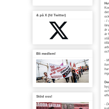
Hu
Kom
det
& på X (fd Twitter)
ock
- I
län
är 
är 
stå
til
arb
och
Bli medlem!
- M
for
har
ing
De
byg
och
eff
Stöd oss!
- D
kol