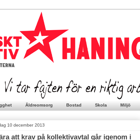
gghet
Äldreomsorg
Bostad
Skola
Miljö
sdag 10 december 2013
ära att krav på kollektivavtal går igenom i