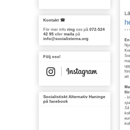
Lä
Kontakt ☎
h
För mer info
ring
oss på
072-524
- - 
42 95
eller
maila
på
info@socialisterna.org
En
Nyn
Kom
Soc
Följ oss!
maj
upp
för
att
Mat
för
Socialistiskt Alternativ Haninge
- V
på facebook
sju
Så 
kol
eur
kol