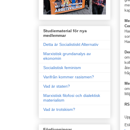
mer
kap
Me
Cen
Studiematerial för nya
Han
medlemmar
so
Ha
Detta är Socialistiskt Alternativ
De
Marxistisk grundanalys av
om 
ekonomin
kol
Socialistisk feminism
åte
frå
Varifrån kommer rasismen?
Men
Vad är staten?
omr
Mil
Marxistisk filofosi och dialektisk
materialism
RS
Vad är trotskism?
Up
Eti
Fördjupningar