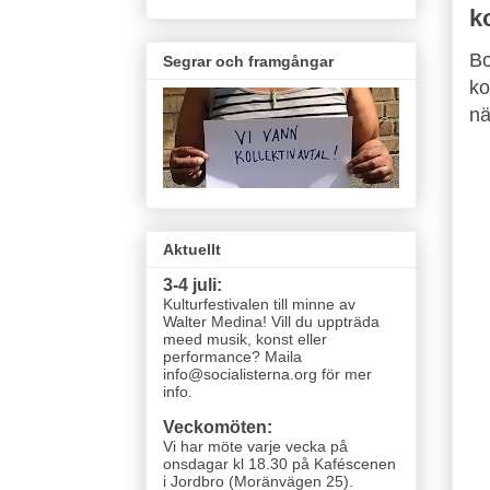
k
Bo
Segrar och framgångar
ko
nä
Aktuellt
3-4 juli:
Kulturfestivalen till minne av
Walter Medina! Vill du uppträda
meed musik, konst eller
performance? Maila
info@socialisterna.org för mer
info.
Veckomöten:
Vi har möte varje vecka
på
onsdagar kl 18.30 på Kaféscenen
i Jordbro (Moränvägen 25)
.