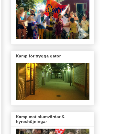
Kamp för trygga gator
Kamp mot slumvärdar &
hyreshöjningar