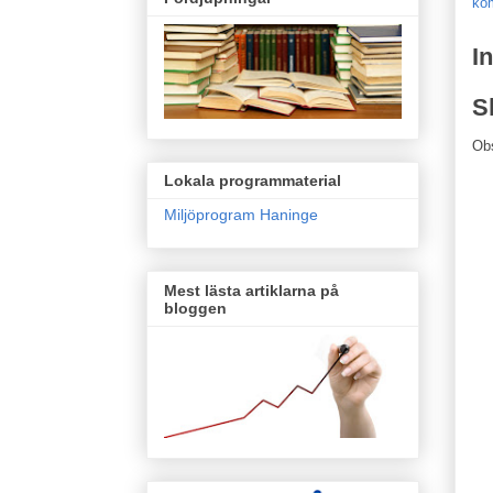
kom
I
S
Ob
Lokala programmaterial
Miljöprogram Haninge
Mest lästa artiklarna på
bloggen