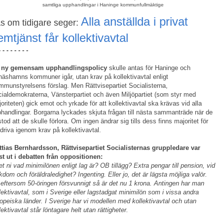
samtliga upphandlingar i Haninge kommunfullmäktige
Alla anställda i privat
s om tidigare seger:
emtjänst får kollektivavtal
- - - - - - - -
 ny gemensam upphandlingspolicy
skulle antas för Haninge och
äshamns kommuner igår, utan krav på kollektivavtal enligt
munstyrelsens förslag. Men Rättvisepartiet Socialisterna,
ialdemokraterna, Vänsterpartiet och även Miljöpartiet (som styr med
oriteten) gick emot och yrkade för att kollektivavtal ska krävas vid alla
handlingar. Borgarna lyckades skjuta frågan till nästa sammanträde när de
stod att de skulle förlora. Om ingen ändrar sig tills dess finns majoritet för
 driva igenom krav på kollektivavtal.
tias Bernhardsson, Rättvisepartiet Socialisternas gruppledare var
st ut i debatten från oppositionen:
et ni vad minimilönen enligt lag är? OB tillägg? Extra pengar till pension, vid
kdom och föräldraledighet? Ingenting. Eller jo, det är lägsta möjliga valör.
eftersom 50-öringen försvunnigt så är det nu 1 krona. Antingen har man
lektivavtal, som i Sverige eller lagstadgat minimilön som i vissa andra
opeiska länder. I Sverige har vi modellen med kollektivavtal och utan
lektivavtal står löntagare helt utan rättigheter.