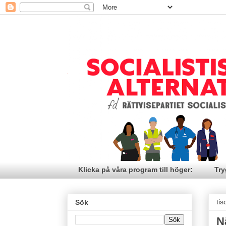
Klicka på våra program till höger:
Try
ti
Sök
N