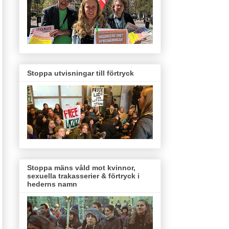
Stoppa utvisningar till förtryck
Stoppa mäns våld mot kvinnor,
sexuella trakasserier & förtryck i
hederns namn