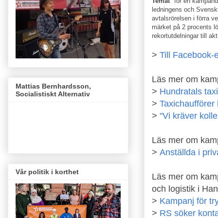
Temat
"för en kämpande
ledningens och Svensk
avtalsrörelsen i förra 
märket på 2 procents l
rekortutdelningar till ak
>
Till Facebook-
Läs mer om kampe
Mattias Bernhardsson,
>
Hundratals taxi
Socialistiskt Alternativ
>
Taxichaufförer 
>
"Vi kräver kolle
Läs mer om kamp
>
Anställda i priv
Vår politik i korthet
Läs mer om kampen
och logistik i Ha
>
Kampanj för try
>
RS söker konta