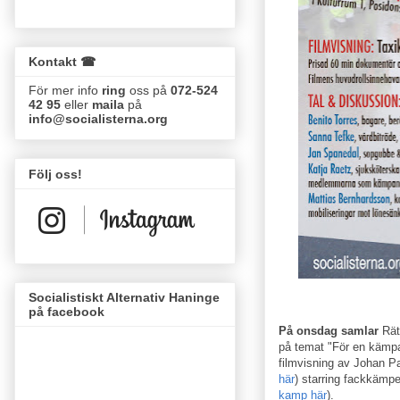
Kontakt ☎
För mer info
ring
oss på
072-524
42 95
eller
maila
på
info@socialisterna.org
Följ oss!
Socialistiskt Alternativ Haninge
på facebook
På onsdag samlar
Rätt
på temat "För en kämpa
filmvisning av Johan 
här
) starring fackkämp
kamp här
).