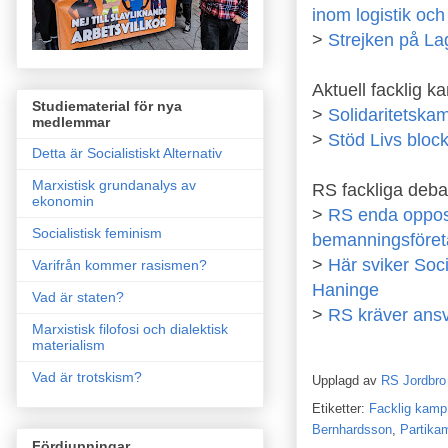
inom logistik och
>
Strejken på Lag
Aktuell facklig k
Studiematerial för nya
>
Solidaritetskamp
medlemmar
>
Stöd Livs block
Detta är Socialistiskt Alternativ
Marxistisk grundanalys av
RS fackliga deba
ekonomin
>
RS enda opposi
Socialistisk feminism
bemanningsföret
>
Här sviker Soci
Varifrån kommer rasismen?
Haninge
Vad är staten?
>
RS kräver ansv
Marxistisk filofosi och dialektisk
materialism
Vad är trotskism?
Upplagd av
RS Jordbro
Etiketter:
Facklig kamp
Bernhardsson
,
Partika
Fördjupningar