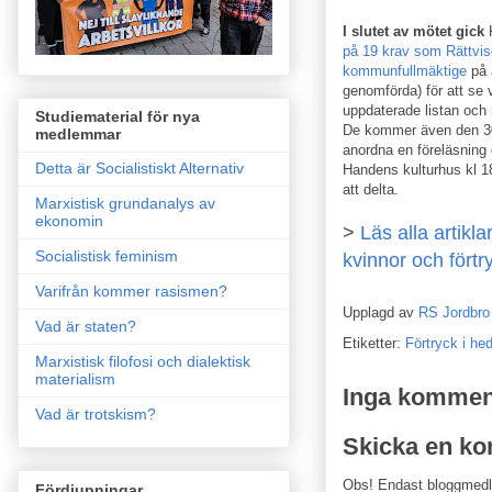
I slutet av mötet gick
på 19 krav som Rättvise
kommunfullmäktige
på 
genomförda) för att se
uppdaterade listan och
Studiematerial för nya
De kommer även den 30 a
medlemmar
anordna en föreläsning
Detta är Socialistiskt Alternativ
Handens kulturhus kl 18
att delta.
Marxistisk grundanalys av
ekonomin
>
Läs alla artik
Socialistisk feminism
kvinnor och fört
Varifrån kommer rasismen?
Upplagd av
RS Jordbro
Vad är staten?
Etiketter:
Förtryck i h
Marxistisk filofosi och dialektisk
materialism
Inga kommen
Vad är trotskism?
Skicka en k
Obs! Endast bloggmed
Fördjupningar