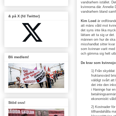
vandrarhem istället. Det
kvinnorna där. Annelie 
vandrarhem bland samhä
& på X (fd Twitter)
Kim Loed
är ordförand
att mäns våld mot kvinn
det syns inte lika myck
lättare att ta sig ur d
männen om hur de ska ta
misshandlat sitter kv
som kvinnan varit med 
och gömma sig helt utb
Bli medlem!
De krav som kvinnojour
1) Från skyddat 
fruktansvärd bri
väldigt svårt at
det inte den in
i Haninge har en
betalningsanmär
ekonomiskt våld 
Stöd oss!
2) Kostnader för
tillhandahålla m