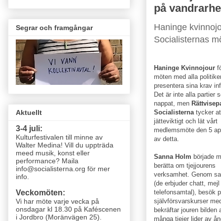
på vandrarh
Haninge kvinnojo
Segrar och framgångar
Socialisternas m
Haninge Kvinnojour
f
möten med alla politiker
presentera sina krav inf
Det är inte alla partier
nappat, men
Rättvisepa
Socialisterna
tycker at
Aktuellt
jätteviktigt och lät vårt
3-4 juli:
medlemsmöte den 5 apri
Kulturfestivalen till minne av
av detta.
Walter Medina! Vill du uppträda
meed musik, konst eller
Sanna Holm
började m
performance? Maila
berätta om tjejjourens
info@socialisterna.org för mer
verksamhet. Genom sa
info.
(de erbjuder chatt, mejl
telefonsamtal), besök p
Veckomöten:
självförsvarskurser me
Vi har möte varje vecka
på
onsdagar kl 18.30 på Kaféscenen
bekräftar jouren bilden 
i Jordbro (Moränvägen 25)
.
många tjejer lider av ån