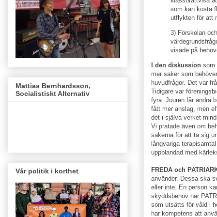
klassorättvisa at
som kan kosta fl
utflykten för at
3) Förskolan och
värdegrundsfrågo
visade på behov
I den diskussion
som f
mer saker som behöver k
huvudfrågor. Det var fr
Mattias Bernhardsson,
Tidigare var föreningsb
Socialistiskt Alternativ
fyra. Jouren får andra b
fått mer anslag, men e
det i själva verket min
Vi pratade även om beh
sakerna för att ta sig u
långvariga terapisamta
uppblandad med kärleks
FREDA och PATRIAR
Vår politik i korthet
använder. Dessa ska s
eller inte. En person 
skyddsbehov när PATRIA
som utsätts för våld i h
har kompetens att an