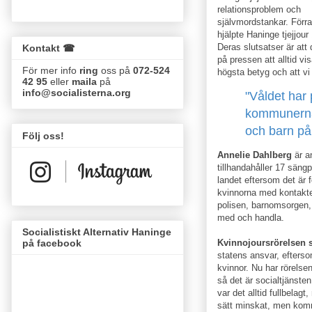
relationsproblem och
självmordstankar. Förra
hjälpte Haninge tjejjour 
Deras slutsatser är att 
Kontakt ☎
på pressen att alltid vi
För mer info
ring
oss på
072-524
högsta betyg och att vi 
42 95
eller
maila
på
info@socialisterna.org
"Våldet har 
kommunerna 
och barn på
Följ oss!
Annelie Dahlberg
är a
tillhandahåller 17 säng
landet eftersom det är f
kvinnorna med kontakter
polisen, barnomsorgen,
med och handla.
Socialistiskt Alternativ Haninge
Kvinnojoursrörelsen s
på facebook
statens ansvar, efters
kvinnor. Nu har rörelse
så det är socialtjänste
var det alltid fullbela
sätt minskat, men komm