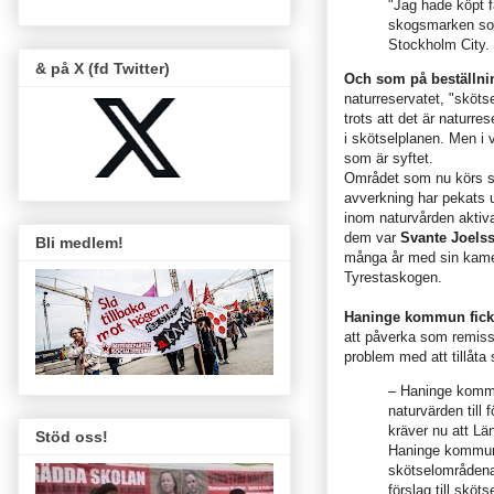
"Jag hade köpt f
skogsmarken som 
Stockholm City.
& på X (fd Twitter)
Och som på beställni
naturreservatet, "sköts
trots att det är naturr
i skötselplanen. Men i v
som är syftet.
Området som nu körs sö
avverkning har pekats ut
inom naturvården aktiv
dem var
Svante Joels
Bli medlem!
många år med sin kamer
Tyrestaskogen.
Haninge kommun fick
att påverka som remiss
problem med att tillåta 
– Haninge kommun
naturvärden till 
kräver nu att Lä
Stöd oss!
Haninge kommun 
skötselområdena
förslag till sköt