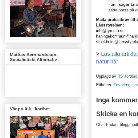
fram,
säger Li
sätta press på d
Maila protestbrev til
Länsstyrelsen:
info@tyresta.se
haningekommun@hanin
stockholm@lansstyrels
>
Läs alla artik
Mattias Bernhardsson,
Socialistiskt Alternativ
natur här
Upplagd av
RS Jordbro
Etiketter:
Favoriter
,
Lin
Inga kommen
Vår politik i korthet
Skicka en k
Obs! Endast bloggmed