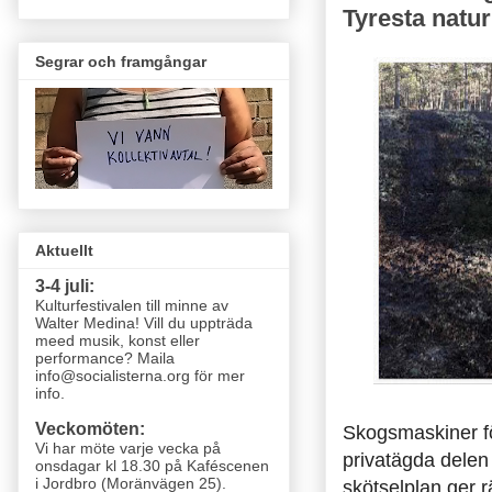
Tyresta natu
Segrar och framgångar
Aktuellt
3-4 juli:
Kulturfestivalen till minne av
Walter Medina! Vill du uppträda
meed musik, konst eller
performance? Maila
info@socialisterna.org för mer
info.
Veckomöten:
Skogsmaskiner fö
Vi har möte varje vecka
på
privatägda delen 
onsdagar kl 18.30 på Kaféscenen
i Jordbro (Moränvägen 25)
.
skötselplan ger rä