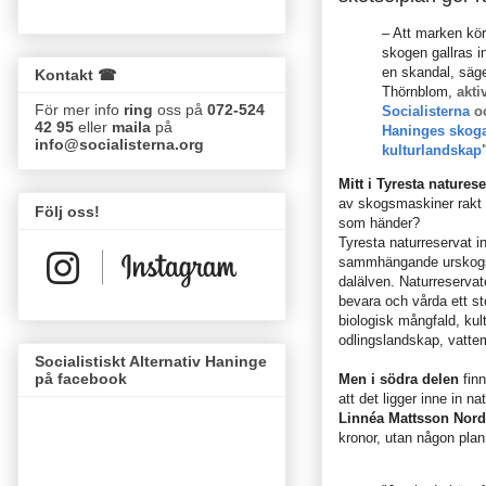
– Att marken kör
skogen gallras in
en skandal, säg
Kontakt ☎
Thörnblom,
akti
För mer info
ring
oss på
072-524
Socialisterna
oc
42 95
eller
maila
på
Haninges skoga
info@socialisterna.org
kulturlandskap
Mitt i Tyresta naturese
av skogsmaskiner rakt i
Följ oss!
som händer?
Tyresta naturreservat in
sammhängande urskog
dalälven. Naturreservat
bevara och vårda ett st
biologisk mångfald, kult
odlingslandskap, vattemi
Socialistiskt Alternativ Haninge
på facebook
Men i södra delen
finn
att det ligger inne in 
Linnéa Mattsson Nord
kronor, utan någon plan