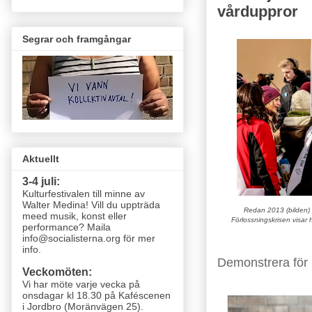
vårduppror
Segrar och framgångar
Aktuellt
3-4 juli:
Kulturfestivalen till minne av
Walter Medina! Vill du uppträda
Redan 2013 (bilden) 
meed musik, konst eller
Förlossningskrisen visar h
performance? Maila
info@socialisterna.org för mer
info.
Demonstrera för 
Veckomöten:
Vi har möte varje vecka
på
onsdagar kl 18.30 på Kaféscenen
i Jordbro (Moränvägen 25)
.