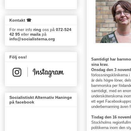
Kontakt ☎
För mer info
ring
oss på
072-524
42 95
eller
maila
på
info@socialisterna.org
Följ oss!
Samtidigt har barnmors
sina krav.
Onsdag den 3 novem
förlossningsklinikerna
är dels högre löner, del
barnmorska per födand
samtidigt, med en enor
undersköterskorna ino
Socialistiskt Alternativ Haninge
ett eget Facebookuppro
på facebook
underbemanning även f
Tisdag den 16 novem
Stockholms regionfullmä
politikerna inom den st