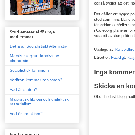
också tydligt att det i
Det gäller
att bygga på
stöd som finns bland be
förändring och/eller s
i Göteborg planerar fö
Studiematerial för nya
vara ett avstamp för ett
medlemmar
Detta är Socialistiskt Alternativ
Upplagd av
RS Jordbro
Marxistisk grundanalys av
Etiketter:
Fackligt
,
Katj
ekonomin
Socialistisk feminism
Inga kommen
Varifrån kommer rasismen?
Skicka en k
Vad är staten?
Obs! Endast bloggmed
Marxistisk filofosi och dialektisk
materialism
Vad är trotskism?
Fördjupningar