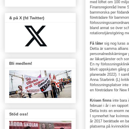
med löftet om 100 miljon
Finansregionråd Irene S
barnmorska per födande
företrädare för barnmor
& på X (fd Twitter)
förlossningssamordnare 
bland annat se över sch
rotationstjänstgöring m
Få låter
sig nog luras a
Detta är samma allians
personalnedskärningar
av läkartjänster och so
Bli medlem!
En ny förlossningsklini
blivit uppskjuten gång p
planerade 2022). I sam
Anna Starbrink (L) krit
förlossningsplatser int
en företrädare för New
Krisen finns
inte bara
februari i år i en rappor
Detta trots en enorm n
Stöd oss!
I synnerhet har kvinnos
år 2017 berättade en b
platserna på kvinnoklin