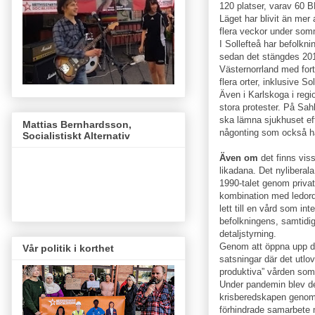
120 platser, varav 60 BB
Läget har blivit än mer
flera veckor under som
I Sollefteå har befolkni
sedan det stängdes 2017
Västernorrland med for
flera orter, inklusive Sol
Även i Karlskoga i regi
stora protester. På Sah
ska lämna sjukhuset eft
Mattias Bernhardsson,
någonting som också ha
Socialistiskt Alternativ
Även om
det finns vis
likadana. Det nylibera
1990-talet genom privat
kombination med ledord 
lett till en vård som in
befolkningens, samtidi
detaljstyrning.
Genom att öppna upp de
Vår politik i korthet
satsningar där det utlo
produktiva” vården som
Under pandemin blev det
krisberedskapen genom 
förhindrade samarbete 