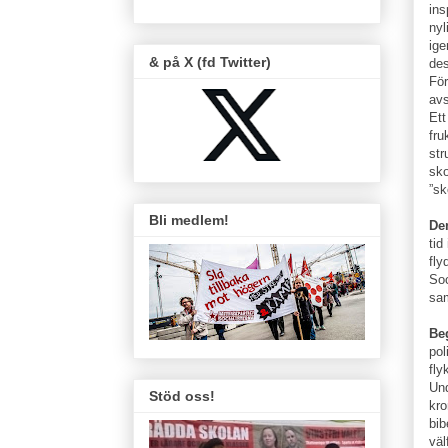
ins
nyl
ige
& på X (fd Twitter)
des
För
avs
Ett
fru
str
sko
”sk
Bli medlem!
De
tid
fly
Soc
sam
Be
pol
fly
Und
Stöd oss!
kro
bib
väl