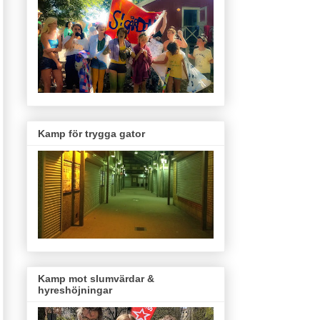
Kamp för trygga gator
Kamp mot slumvärdar &
hyreshöjningar