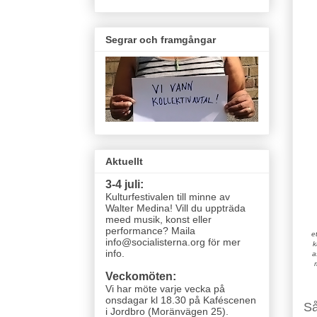
Segrar och framgångar
Aktuellt
3-4 juli:
Kulturfestivalen till minne av
Walter Medina! Vill du uppträda
meed musik, konst eller
performance? Maila
e
info@socialisterna.org för mer
k
info.
a
Veckomöten:
Vi har möte varje vecka
på
onsdagar kl 18.30 på Kaféscenen
Så
i Jordbro (Moränvägen 25)
.