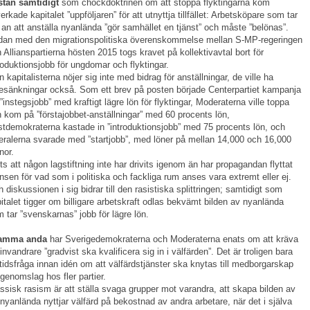
stan samtidigt
som chockdoktrinen om att stoppa flyktingarna kom
lverkade kapitalet ”uppföljaren” för att utnyttja tillfället: Arbetsköpare som tar
 an att anställa nyanlända ”gör samhället en tjänst” och måste ”belönas”.
an med den migrationspolitiska överenskommelse mellan S-MP-regeringen
 Allianspartierna hösten 2015 togs kravet på kollektivavtal bort för
roduktionsjobb för ungdomar och flyktingar.
 kapitalisterna nöjer sig inte med bidrag för anställningar, de ville ha
esänkningar också. Som ett brev på posten började Centerpartiet kampanja
 ”instegsjobb” med kraftigt lägre lön för flyktingar, Moderaterna ville toppa
 kom på ”förstajobbet-anställningar” med 60 procents lön,
stdemokraterna kastade in ”introduktionsjobb” med 75 procents lön, och
eralerna svarade med ”startjobb”, med löner på mellan 14,000 och 16,000
nor.
ts att någon lagstiftning inte har drivits igenom än har propagandan flyttat
nsen för vad som i politiska och fackliga rum anses vara extremt eller ej.
 diskussionen i sig bidrar till den rasistiska splittringen; samtidigt som
italet tigger om billigare arbetskraft odlas bekvämt bilden av nyanlända
 tar ”svenskarnas” jobb för lägre lön.
samma anda
har Sverigedemokraterna och Moderaterna enats om att kräva
 invandrare ”gradvist ska kvalificera sig in i välfärden”. Det är troligen bara
tidsfråga innan idén om att välfärdstjänster ska knytas till medborgarskap
 genomslag hos fler partier.
ssisk rasism är att ställa svaga grupper mot varandra, att skapa bilden av
 nyanlända nyttjar välfärd på bekostnad av andra arbetare, när det i själva