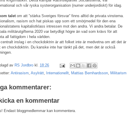
ins krigsmaskin. Detta kämpar Rättvisepartiet Socialisterna, vår
ernational och vår ryska systerorganisation (numer underjordiskt) för idag.
kom talet
om att ”stärka Sveriges försvar” finns alltid de privata vinsterna.
ionalism, rasism och hat piskas upp som ett smörjmedel för den ena
ionalstatens kapitalistklass intressen mot den andra. Vi andra betalar. De
bala militärutgifterna 2020 var betydligt högre än vad som krävs för att
ota all fattigdom i hela världen.
 centralt inslag i en chockdoktrin är att folket inte är medvetna om att det är
t en chockdoktrin. Du kanske inte har tänkt på det, men det är också
ningen.
plagd av
RS Jordbro
kl.
18:26
ketter:
Antirasism
,
Asylrätt
,
Internationellt
,
Mattias Bernhardsson
,
Militarism
nga kommentarer:
kicka en kommentar
s! Endast bloggmedlemmar kan kommentera.