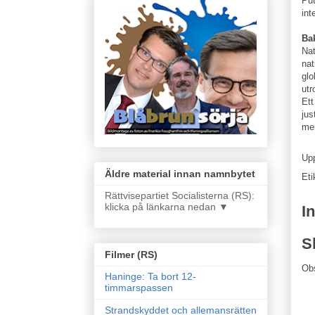
Put
int
Ba
Nat
nat
glo
utr
Ett
jus
me
Up
Äldre material innan namnbytet
Eti
Rättvisepartiet Socialisterna (RS):
klicka på länkarna nedan ▼
I
S
Filmer (RS)
Ob
Haninge: Ta bort 12-
timmarspassen
Strandskyddet och allemansrätten