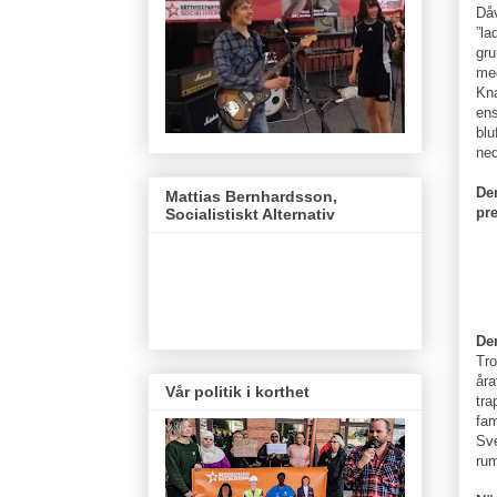
Dåv
”la
gru
me
Kn
ens
blu
ned
De
Mattias Bernhardsson,
pr
Socialistiskt Alternativ
De
Tro
åra
Vår politik i korthet
tra
fam
Sve
ru