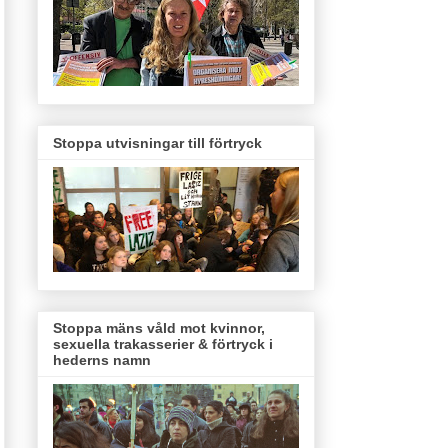
Stoppa utvisningar till förtryck
Stoppa mäns våld mot kvinnor,
sexuella trakasserier & förtryck i
hederns namn