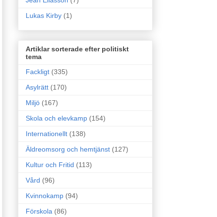
Jean Eliasson
(7)
Lukas Kirby
(1)
Artiklar sorterade efter politiskt
tema
Fackligt
(335)
Asylrätt
(170)
Miljö
(167)
Skola och elevkamp
(154)
Internationellt
(138)
Äldreomsorg och hemtjänst
(127)
Kultur och Fritid
(113)
Vård
(96)
Kvinnokamp
(94)
Förskola
(86)