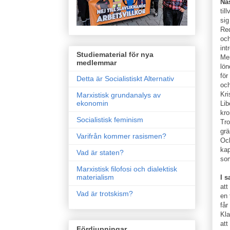
Nä
til
sig
Red
och
int
Studiematerial för nya
Men
medlemmar
lön
för
Detta är Socialistiskt Alternativ
och
Kri
Marxistisk grundanalys av
ekonomin
Lib
kro
Socialistisk feminism
Tro
grä
Varifrån kommer rasismen?
Och
kap
Vad är staten?
som
Marxistisk filofosi och dialektisk
materialism
I 
att
Vad är trotskism?
en 
får
Kla
att
Fördjupningar