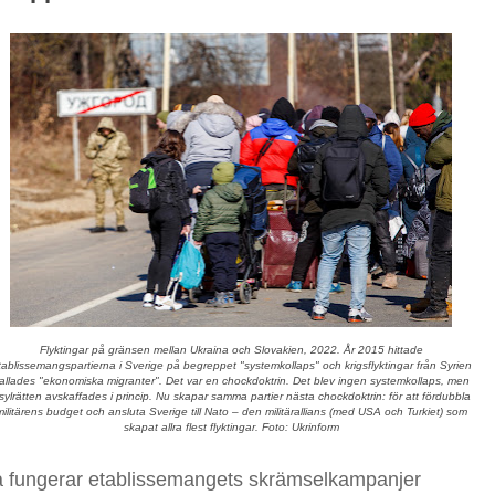
Flyktingar på gränsen mellan Ukraina och Slovakien, 2022. År 2015 hittade
tablissemangspartierna i Sverige på begreppet "systemkollaps" och krigsflyktingar från Syrien
allades "ekonomiska migranter". Det var en chockdoktrin. Det blev ingen systemkollaps, men
sylrätten avskaffades i princip. Nu skapar samma partier nästa chockdoktrin: för att fördubbla
militärens budget och ansluta Sverige till Nato – den militärallians (med USA och Turkiet) som
skapat allra flest flyktingar. Foto: Ukrinform
 fungerar etablissemangets skrämselkampanjer