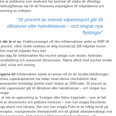
ket är politikerna som medvetet har beslutat att sänka de offentliga
färdsutgifternas tak för att finansiera miljardgåvor till miljardärerna och
rustning av militären.
"35 procent av svensk vapenexport går till
diktaturer eller halvdiktaturer – och skapar nya
flyktingar"
 där är vi nu.
Etablissemanget vill öka militärmaktens andel av BNP till
 procent, vilket skulle innebära en årlig kostnad på 108 miljarder kronor
fört med 66 miljarder förra året.
an idag får militärmakten lika mycket pengar som skolan, förskolan,
enutbildning och universitet tillsammans. Räkna alltså med mycket mindre
l vård, skola och omsorg.
garna till
militärmakten spelar en annan roll än att skydda befolkningen.
nska vapenkapitalister har redan innan denna chockdoktrin ökat
enexporten femfaldigt jämfört med i början av 2000-talet. 35 procent av
nsk vapenexport går till diktaturer eller halvdiktaturer – och skapar nya
ktingar.
 är inte en upprustning av Sveriges eller Natos krigsmakt – som är helt
rd av ekonomiska och politiska intressen – som kan stoppa Rysslands
riga attack mot Ukraina. Det som kan stoppa Putin är en folklig revolt på
maplan, massprotester internationellt och ett globalt arbetaremabargo mot