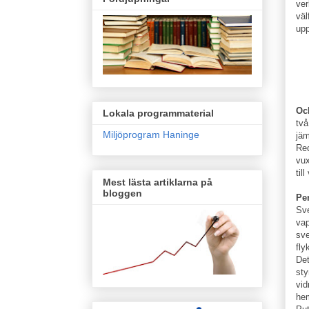
ver
väl
upp
Och
Lokala programmaterial
två
Miljöprogram Haninge
jäm
Red
vux
til
Mest lästa artiklarna på
bloggen
Pen
Sve
vap
sve
fly
Det
sty
vid
hem