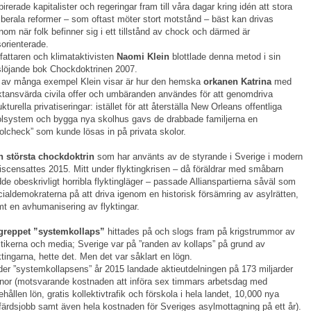
pirerade kapitalister och regeringar fram till våra dagar kring idén att stora
iberala reformer – som oftast möter stort motstånd – bäst kan drivas
nom när folk befinner sig i ett tillstånd av chock och därmed är
orienterade.
fattaren och klimataktivisten
Naomi Klein
blottlade denna metod i sin
löjande bok Chockdoktrinen 2007.
 av många exempel Klein visar är hur den hemska
orkanen Katrina
med
ktansvärda civila offer och umbäranden användes för att genomdriva
ukturella privatiseringar: istället för att återställa New Orleans offentliga
lsystem och bygga nya skolhus gavs de drabbade familjerna en
olcheck” som kunde lösas in på privata skolor.
n största chockdoktrin
som har använts av de styrande i Sverige i modern
 iscensattes 2015. Mitt under flyktingkrisen – då föräldrar med småbarn
dde obeskrivligt horribla flyktingläger – passade Allianspartierna såväl som
ialdemokraterna på att driva igenom en historisk försämring av asylrätten,
t en avhumanisering av flyktingar.
greppet ”systemkollaps”
hittades på och slogs fram på krigstrummor av
itikerna och media; Sverige var på ”randen av kollaps” på grund av
ktingarna, hette det. Men det var såklart en lögn.
er ”systemkollapsens” år 2015 landade aktieutdelningen på 173 miljarder
nor (motsvarande kostnaden att införa sex timmars arbetsdag med
ehållen lön, gratis kollektivtrafik och förskola i hela landet, 10,000 nya
färdsjobb samt även hela kostnaden för Sveriges asylmottagning på ett år).