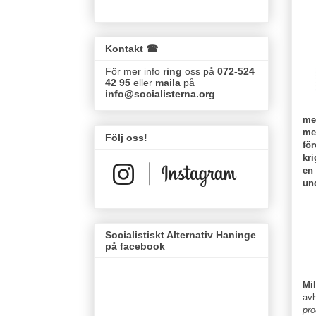
Kontakt ☎
För mer info
ring
oss på
072-524
42 95
eller
maila
på
info@socialisterna.org
me
med
Följ oss!
för
kri
en 
un
Socialistiskt Alternativ Haninge
på facebook
Mi
avh
pro