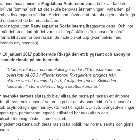
arande finansminister
Magdalena Andersson
varnade för att landets
dor” var ”tomma” och att det skulle behövas åtstramningar i välfärden, på
nd av flyktingarna så klart. Andersson hävdade att statsbudgeten skulle gå
d underskott de kommande åren.
appt någon utom
Rättvisepartiet Socialisterna
ifrågasatte detta. Och inte
 när det stod klart att det var just hittepå ställdes ”kollapsen-är-nära”-
ffarna till svars för den rasism de hade piskat upp (exempelvis med
brända asylboenden).
n 10 januari 2017 publicerade Riksgälden ett blygsamt och anonymt
essmeddelande på sin hemsida:
”Statens totala in- och utbetalningar under 2016 resulterade i ett
överskott på 85,3 miljarder kronor. Riksgäldens prognos från
oktober var ett överskott på 79,7 miljarder kronor. Skillnaden
förklaras till större delen av högre skatte­inkomster.”
n svenska statens
slutsaldo blev alltså det bästa på nästan ett årtionde.
ts att ”systemkollapsen” var en lögn har de styrande ridit på ”kollapsen” i
tal; asylmottagningen har tryckts ned till lägsta EU-nivå, tvångsutvisningar
ppats upp, permanenta uppehållstillstånd har avskaffats och
iljeåterförening nästintill omöjliggjorts.
rigedemokraterna och deras rasistiska politik har normaliserats och gjorts
msren.