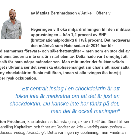
av Mattias Bernhardsson
// Artikel i Offensiv
- - -
Regeringen vill öka miljardrullningen till den militära
upprustningen – från 1,2 procent av BNP
(bruttonationalprodukt) till två procent. Det motsvarar
den målnivå som Nato sedan år 2014 har för
dlemmarnas försvars- och säkerhetsutgifter – men som en stor del av
lemsländerna inte ens är i närheten av. Detta hade varit omöjligt att
eslå för bara några månader sen. Men mitt under det fruktansvärda
get i Ukraina ser det svenska etablissemanget sin chans att iscensätta
ny chockdoktrin: Rusta militären, innan vi alla tvingas äta borsjtj
der rysk ockupation.
"Ett centralt inslag i en chockdoktrin är att
folket inte är medvetna om att det är just en
chockdoktrin. Du kanske inte har tänkt på det,
men det är också meningen"
lton Friedman
, kapitalisternas främsta guru, skrev i 1982 års förord till sin
andling Kapitalism och frihet att
”endast en kris – verklig eller upplevd –
ducerar verklig förändring”
. Detta var ingen ny uppfinning, men Friedman