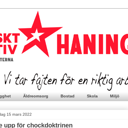
gghet
Äldreomsorg
Bostad
Skola
Miljö
sdag 15 mars 2022
e upp för chockdoktrinen