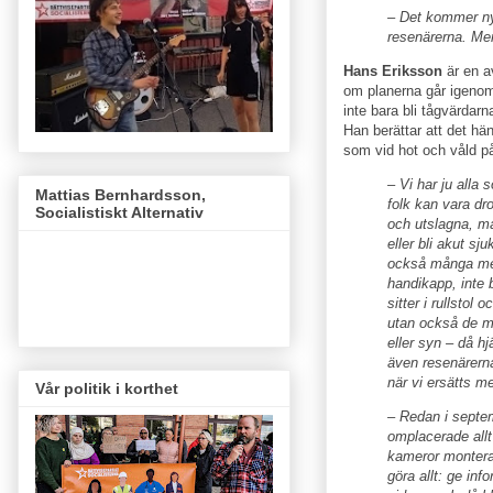
– Det kommer nya
resenärerna. Men
Hans Eriksson
är en a
om planerna går igenom.
inte bara bli tågvärdar
Han berättar att det hä
som vid hot och våld på
– Vi har ju alla 
Mattias Bernhardsson,
folk kan vara dr
Socialistiskt Alternativ
och utslagna, må
eller bli akut sju
också många med
handikapp, inte 
sitter i rullstol 
utan också de m
eller syn – då hjä
även resenärern
när vi ersätts 
Vår politik i korthet
– Redan i septem
omplacerade allt
kameror montera
göra allt: ge in