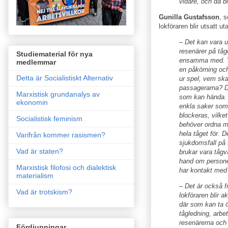
vidare, och då bl
Gunilla Gustafsson
, 
lokföraren blir utsatt u
– Det kan vara 
resenärer på tåge
Studiematerial för nya
ensamma med. V
medlemmar
en påkörning och
Detta är Socialistiskt Alternativ
ur spel, vem sk
passagerarna? D
Marxistisk grundanalys av
som kan hända. 
ekonomin
enkla saker som 
blockeras, vilke
Socialistisk feminism
behöver ordna m
hela tåget för. D
Varifrån kommer rasismen?
sjukdomsfall på 
Vad är staten?
brukar vara tågv
hand om persone
Marxistisk filofosi och dialektisk
har kontakt med 
materialism
– Det är också f
Vad är trotskism?
lokföraren blir a
där som kan ta 
tågledning, arbet
resenärerna och s
Fördjupningar