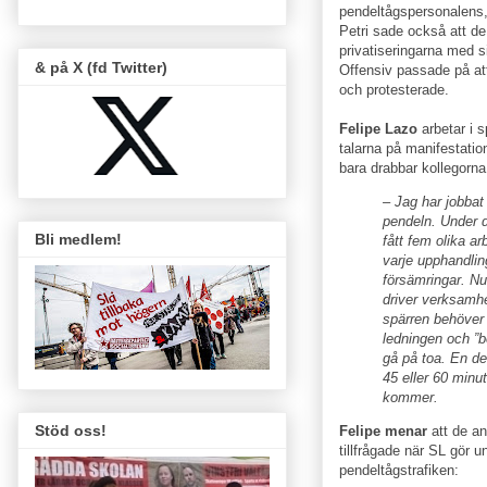
pendeltågspersonalens
Petri sade också att de 
privatiseringarna med s
& på X (fd Twitter)
Offensiv passade på at
och protesterade.
Felipe Lazo
arbetar i 
talarna på manifestatio
bara drabbar kollegorna
– Jag har jobbat 
pendeln. Under d
Bli medlem!
fått fem olika ar
varje upphandling
försämringar. N
driver verksamhe
spärren behöver 
ledningen och ”b
gå på toa. En de
45 eller 60 minut
kommer.
Stöd oss!
Felipe menar
att de an
tillfrågade när SL gör 
pendeltågstrafiken: