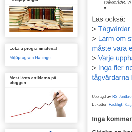
spårområdet. Vi 
■
Läs också:
>
Tågvärdar 
>
Larm om st
måste vara e
Lokala programmaterial
>
Varje uppha
Miljöprogram Haninge
>
Inga fler n
tågvärdarna 
Mest lästa artiklarna på
bloggen
Upplagd av
RS Jordbro
Etiketter:
Fackligt
,
Katj
Inga kommen