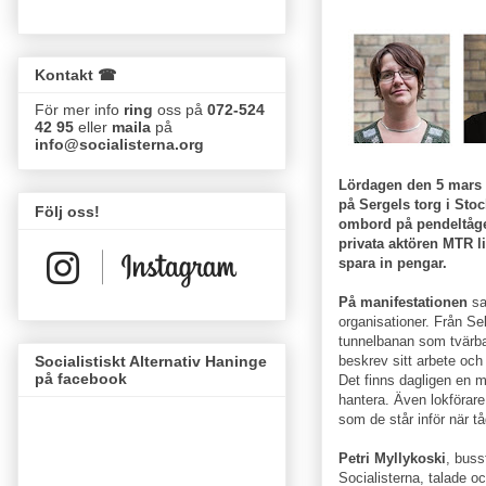
Kontakt ☎
För mer info
ring
oss på
072-524
42 95
eller
maila
på
info@socialisterna.org
Lördagen den 5 mars 
på Sergels torg i Stoc
Följ oss!
ombord på pendeltåge
privata aktören MTR l
spara in pengar.
På manifestationen
sa
organisationer. Från S
tunnelbanan som tvärb
Socialistiskt Alternativ Haninge
beskrev sitt arbete och
på facebook
Det finns dagligen en 
hantera. Även lokförare
som de står inför när t
Petri Myllykoski
, buss
Socialisterna, talade o