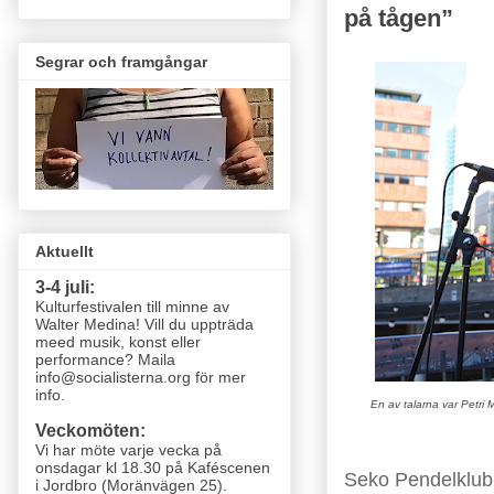
på tågen”
Segrar och framgångar
Aktuellt
3-4 juli:
Kulturfestivalen till minne av
Walter Medina! Vill du uppträda
meed musik, konst eller
performance? Maila
info@socialisterna.org för mer
info.
En av talarna var Petri 
Veckomöten:
Vi har möte varje vecka
på
onsdagar kl 18.30 på Kaféscenen
Seko Pendelklub
i Jordbro (Moränvägen 25)
.