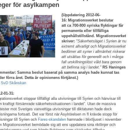
eger för asylkampen
(Uppdatering 2012-06-
16: Migrationsverket beslutar
att ca 700-800 syriska flyktingar får
permanenta eller tillfälliga
uppehållstillstånd.
Migrationsverket
skriver:
"Säkerhetsläget i Syrien är nu
extremt allvarligt och Migrationsverket
bedömer att syrier i allmänhet riskerar
att utsättas för generellt och i många
fall urskillningslöst våld bara genom
att befinna sig i landet."
RS Haninges
mmentar: Samma beslut baserat på samma analys hade kunnat tas
er förra året. Detta är opinionens förtjänst.)
SvD
Skånskan
2-01-31:
rationsverket stoppar tillfälligt alla utvisningar till Syrien och hänvisar till
n kraftigt försämrade säkerhetssituationen i landet”. Utan de massiva
tester mot Sveriges vanvettiga utvisningar till diktaturen hade dock
isningarna fortsatt. Det var först när Asylrörelsen m fl krävde stopp för
isningar till Syrien och
Fares-skandalen
hamnade i blixtljuset i november
 Migrationsverket bemödade sig att ens uppdatera sina riktlinjer och
märksamma vad som hände flyktingar som skickades tillbaka.