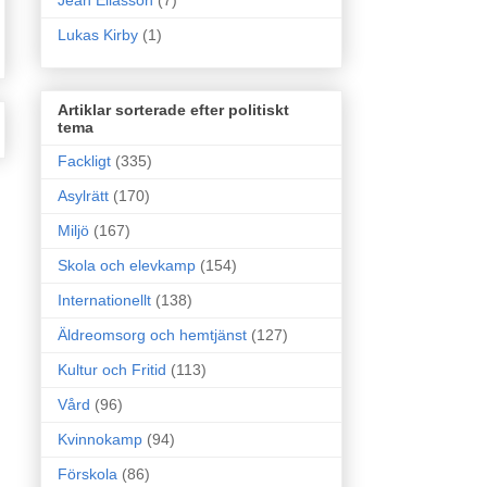
Jean Eliasson
(7)
Lukas Kirby
(1)
Artiklar sorterade efter politiskt
tema
Fackligt
(335)
Asylrätt
(170)
Miljö
(167)
Skola och elevkamp
(154)
Internationellt
(138)
Äldreomsorg och hemtjänst
(127)
Kultur och Fritid
(113)
Vård
(96)
Kvinnokamp
(94)
Förskola
(86)