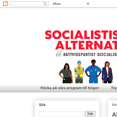
Klicka på våra program till höger:
Try
ti
Sök
A