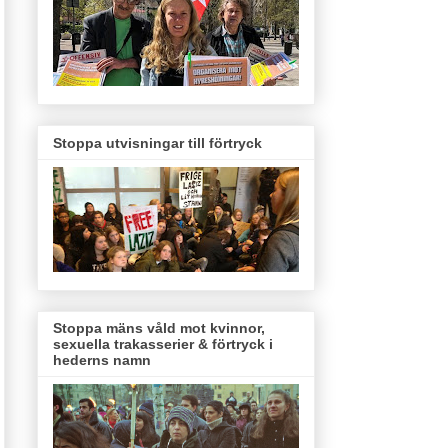
Stoppa utvisningar till förtryck
Stoppa mäns våld mot kvinnor,
sexuella trakasserier & förtryck i
hederns namn