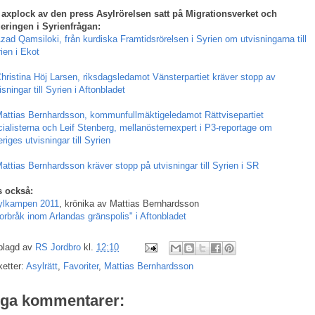
 axplock av den press Asylrörelsen satt på Migrationsverket och
eringen i Syrienfrågan:
zad Qamsiloki, från kurdiska Framtidsrörelsen i Syrien om utvisningarna till
ien i Ekot
hristina Höj Larsen, riksdagsledamot Vänsterpartiet kräver stopp av
isningar till Syrien i Aftonbladet
attias Bernhardsson, kommunfullmäktigeledamot Rättvisepartiet
ialisterna och Leif Stenberg, mellanösternexpert i P3-reportage om
riges utvisningar till Syrien
attias Bernhardsson kräver stopp på utvisningar till Syrien i SR
s också:
ylkampen 2011
, krönika av Mattias Bernhardsson
orbråk inom Arlandas gränspolis" i Aftonbladet
plagd av
RS Jordbro
kl.
12:10
ketter:
Asylrätt
,
Favoriter
,
Mattias Bernhardsson
nga kommentarer: