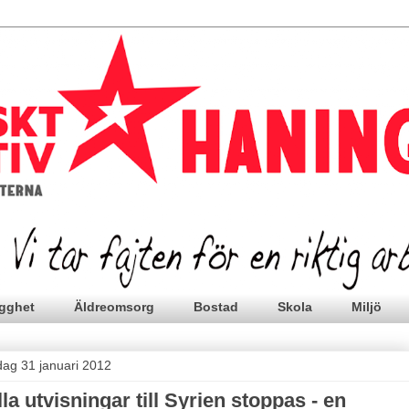
gghet
Äldreomsorg
Bostad
Skola
Miljö
sdag 31 januari 2012
lla utvisningar till Syrien stoppas - en