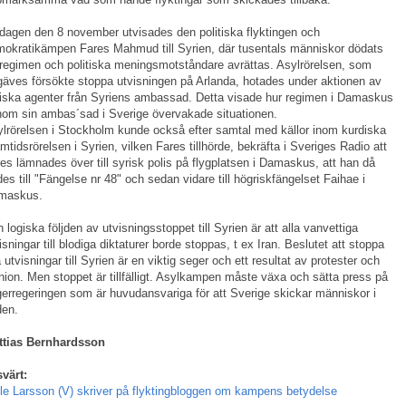
dagen den 8 november utvisades den politiska flyktingen och
okratikämpen Fares Mahmud till Syrien, där tusentals människor dödats
regimen och politiska meningsmotståndare avrättas. Asylrörelsen, som
gäves försökte stoppa utvisningen på Arlanda, hotades under aktionen av
iska agenter från Syriens ambassad. Detta visade hur regimen i Damaskus
om sin ambas´sad i Sverige övervakade situationen.
lrörelsen i Stockholm kunde också efter samtal med källor inom kurdiska
mtidsrörelsen i Syrien, vilken Fares tillhörde, bekräfta i Sveriges Radio att
es lämnades över till syrisk polis på flygplatsen i Damaskus, att han då
des till "Fängelse nr 48" och sedan vidare till högriskfängelset Faihae i
maskus.
 logiska följden av utvisningsstoppet till Syrien är att alla vanvettiga
isningar till blodiga diktaturer borde stoppas, t ex Iran. Beslutet att stoppa
a utvisningar till Syrien är en viktig seger och ett resultat av protester och
nion. Men stoppet är tillfälligt. Asylkampen måste växa och sätta press på
erregeringen som är huvudansvariga för att Sverige skickar människor i
den.
ttias Bernhardsson
värt:
le Larsson (V) skriver på flyktingbloggen om kampens betydelse