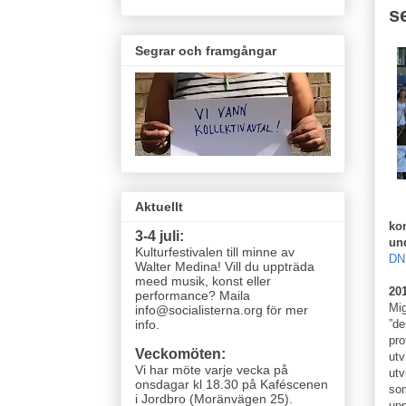
s
Segrar och framgångar
Aktuellt
ko
3-4 juli:
und
Kulturfestivalen till minne av
DN
Walter Medina! Vill du uppträda
meed musik, konst eller
201
performance? Maila
Mig
info@socialisterna.org för mer
”de
info.
pro
Veckomöten:
utv
Vi har möte varje vecka
på
utv
onsdagar kl 18.30 på Kaféscenen
som
i Jordbro (Moränvägen 25)
.
upp