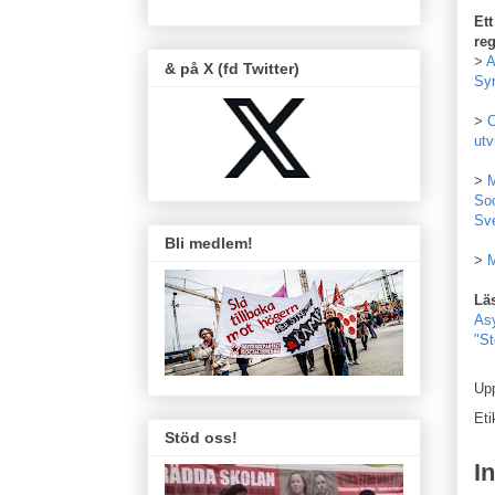
Ett
reg
>
A
& på X (fd Twitter)
Syr
>
C
utv
>
M
Soc
Sve
Bli medlem!
>
M
Lä
As
"St
Up
Eti
Stöd oss!
I