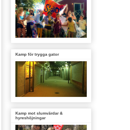
Kamp för trygga gator
Kamp mot slumvärdar &
hyreshöjningar