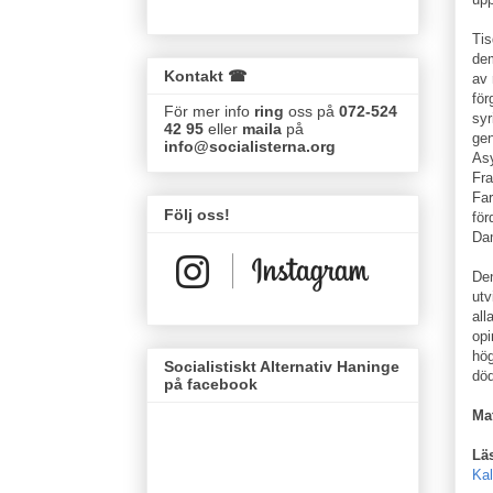
Tis
dem
Kontakt ☎
av 
för
För mer info
ring
oss på
072-524
syr
42 95
eller
maila
på
gen
info@socialisterna.org
Asy
Fra
Far
Följ oss!
för
Da
Den
utv
all
opi
hög
Socialistiskt Alternativ Haninge
dö
på facebook
Ma
Läs
Kal