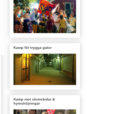
Kamp för trygga gator
Kamp mot slumvärdar &
hyreshöjningar