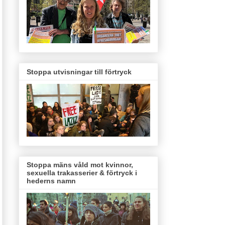
Stoppa utvisningar till förtryck
Stoppa mäns våld mot kvinnor,
sexuella trakasserier & förtryck i
hederns namn