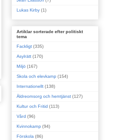
Jean Eliasson
(7)
Lukas Kirby
(1)
Artiklar sorterade efter politiskt
tema
Fackligt
(335)
Asylrätt
(170)
Miljö
(167)
Skola och elevkamp
(154)
Internationellt
(138)
Äldreomsorg och hemtjänst
(127)
Kultur och Fritid
(113)
Vård
(96)
Kvinnokamp
(94)
Förskola
(86)