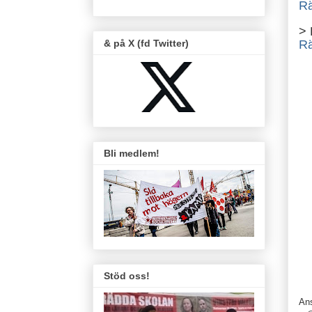
Rä
>
& på X (fd Twitter)
Rä
Bli medlem!
Stöd oss!
An