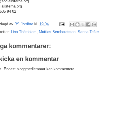
socialisterna.org
ialisterna.org
605 94 02
plagd av
RS Jordbro
kl.
19:04
ketter:
Lina Thörnblom
,
Mattias Bernhardsson
,
Sanna Tefke
nga kommentarer:
kicka en kommentar
s! Endast bloggmedlemmar kan kommentera.