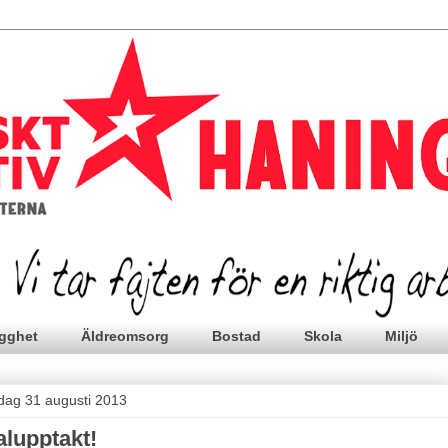
gghet
Äldreomsorg
Bostad
Skola
Miljö
rdag 31 augusti 2013
alupptakt!