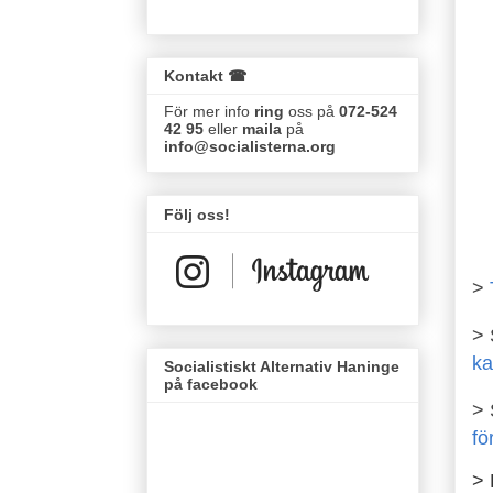
Kontakt ☎
För mer info
ring
oss på
072-524
42 95
eller
maila
på
info@socialisterna.org
Följ oss!
>
> 
ka
Socialistiskt Alternativ Haninge
på facebook
> 
fö
>