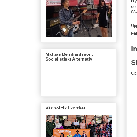
rs@
soc
08-
Up
Eti
I
Mattias Bernhardsson,
Socialistiskt Alternativ
S
Ob
Vår politik i korthet