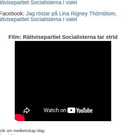
ttvisepartiet Socialisterna i valet
 Facebook:
Jag röstar på Lina Rigney Thörnblom,
ttvisepartiet Socialisterna i valet
Film: Rättvisepartiet Socialisterna tar strid
sök om medlemskap idag: