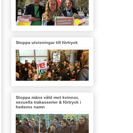
Stoppa utvisningar till förtryck
Stoppa mäns våld mot kvinnor,
sexuella trakasserier & förtryck i
hederns namn