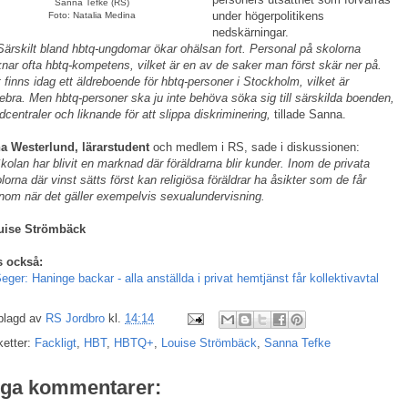
Sanna Tefke (RS)
under högerpolitikens
Foto: Natalia Medina
nedskärningar.
Särskilt bland hbtq-ungdomar ökar ohälsan fort. Personal på skolorna
nar ofta hbtq-kompetens, vilket är en av de saker man först skär ner på.
 finns idag ett äldreboende för hbtq-personer i Stockholm, vilket är
tebra.
Men hbtq-personer ska ju inte behöva söka sig till särskilda boenden,
dcentraler och liknande för att slippa diskriminering,
tillade Sanna.
a Westerlund, lärarstudent
och medlem i RS, sade i diskussionen:
kolan har blivit en marknad där föräldrarna blir kunder. Inom de privata
lorna där vinst sätts först kan religiösa föräldrar ha åsikter som de får
nom när det gäller exempelvis sexualundervisning.
uise Strömbäck
s också:
eger: Haninge backar - alla anställda i privat hemtjänst får kollektivavtal
plagd av
RS Jordbro
kl.
14:14
ketter:
Fackligt
,
HBT
,
HBTQ+
,
Louise Strömbäck
,
Sanna Tefke
nga kommentarer: