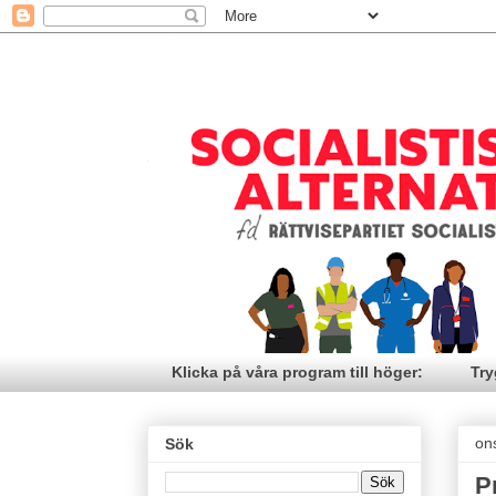
Klicka på våra program till höger:
Try
on
Sök
P