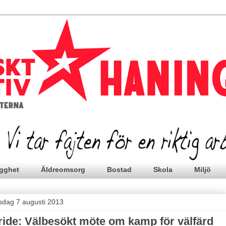
gghet
Äldreomsorg
Bostad
Skola
Miljö
sdag 7 augusti 2013
ride: Välbesökt möte om kamp för välfärd