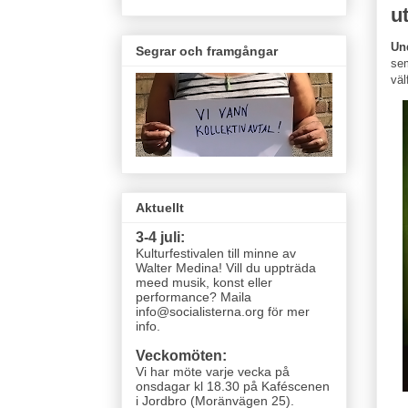
u
Un
Segrar och framgångar
sem
väl
Aktuellt
3-4 juli:
Kulturfestivalen till minne av
Walter Medina! Vill du uppträda
meed musik, konst eller
performance? Maila
info@socialisterna.org för mer
info.
Veckomöten:
Vi har möte varje vecka
på
onsdagar kl 18.30 på Kaféscenen
i Jordbro (Moränvägen 25)
.