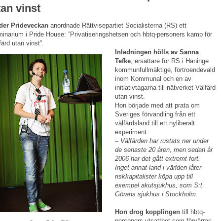
tan vinst
der Prideveckan
anordnade Rättvisepartiet Socialisterna (RS) ett
inarium i Pride House: ”Privatiseringshetsen och hbtq-personers kamp för
färd utan vinst”.
Inledningen hölls av Sanna
Tefke
, ersättare för RS i Haninge
kommunfullmäktige, förtroendevald
inom Kommunal och en av
initiativtagarna till nätverket Välfärd
utan vinst.
Hon började med att prata om
Sveriges förvandling från ett
välfärdsland till ett nyliberalt
experiment:
– Välfärden har rustats ner under
de senaste 20 åren, men sedan år
2006 har det gått extremt fort.
Inget annat land i världen låter
riskkapitalister köpa upp till
exempel akutsjukhus, som S:t
Görans sjukhus i Stockholm.
Hon drog kopplingen
till hbtq-
personers utsatthet som förvärras