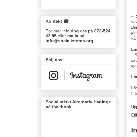
–
Kontakt ☎
sak
Det
För mer info
ring
oss på
072-524
jät
42 95
eller
maila
på
vår
info@socialisterna.org
Lin
– S
Följ oss!
sko
ige
Lo
Lä
> S
Socialistiskt Alternativ Haninge
på facebook
Up
Eti
I