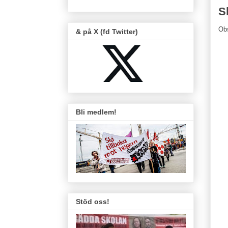
S
Ob
& på X (fd Twitter)
Bli medlem!
Stöd oss!