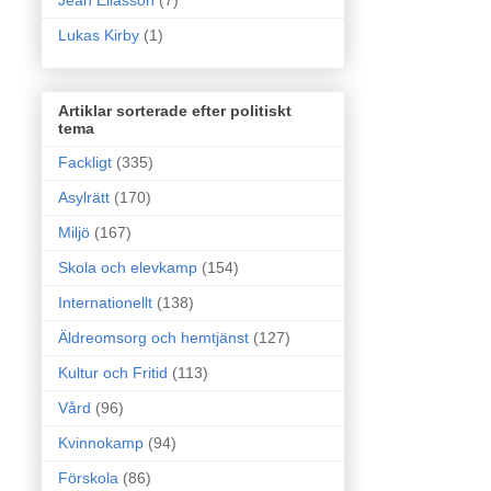
Jean Eliasson
(7)
Lukas Kirby
(1)
Artiklar sorterade efter politiskt
tema
Fackligt
(335)
Asylrätt
(170)
Miljö
(167)
Skola och elevkamp
(154)
Internationellt
(138)
Äldreomsorg och hemtjänst
(127)
Kultur och Fritid
(113)
Vård
(96)
Kvinnokamp
(94)
Förskola
(86)