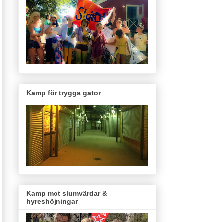
Kamp för trygga gator
Kamp mot slumvärdar &
hyreshöjningar