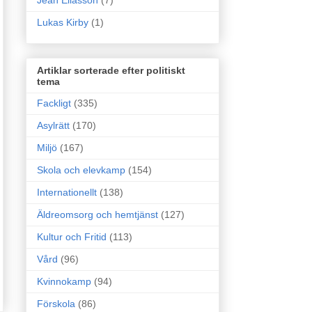
Jean Eliasson
(7)
Lukas Kirby
(1)
Artiklar sorterade efter politiskt
tema
Fackligt
(335)
Asylrätt
(170)
Miljö
(167)
Skola och elevkamp
(154)
Internationellt
(138)
Äldreomsorg och hemtjänst
(127)
Kultur och Fritid
(113)
Vård
(96)
Kvinnokamp
(94)
Förskola
(86)