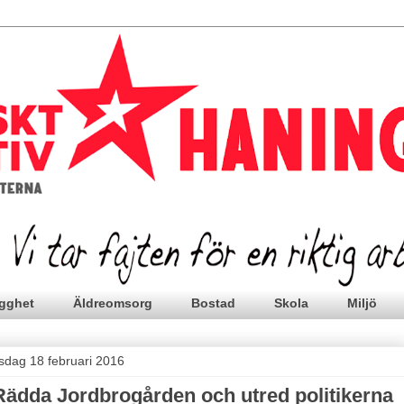
gghet
Äldreomsorg
Bostad
Skola
Miljö
rsdag 18 februari 2016
Rädda Jordbrogården och utred politikerna