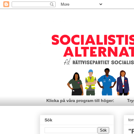
Klicka på våra program till höger:
Try
to
Sök
"