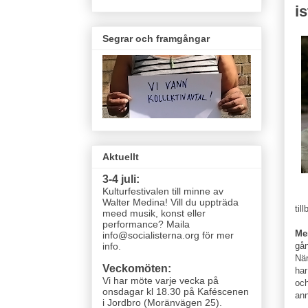
is
Segrar och framgångar
Aktuellt
3-4 juli:
Kulturfestivalen till minne av
Walter Medina! Vill du uppträda
til
meed musik, konst eller
performance? Maila
Me
info@socialisterna.org för mer
gån
info.
Nä
Veckomöten:
har
Vi har möte varje vecka
på
oc
onsdagar kl 18.30 på Kaféscenen
ann
i Jordbro (Moränvägen 25)
.