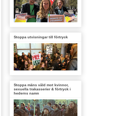
Stoppa utvisningar till förtryck
Stoppa mäns våld mot kvinnor,
sexuella trakasserier & förtryck i
hederns namn