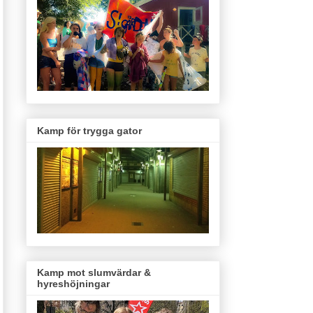
Kamp för trygga gator
Kamp mot slumvärdar &
hyreshöjningar