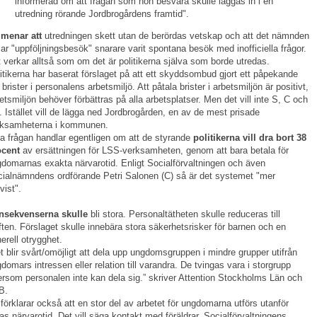
informerad om att frågan som hon besvara skulle läggas in i en
utredning rörande Jordbrogårdens framtid".
 menar att
utredningen skett utan de berördas vetskap och att det nämnden
lar "uppföljningsbesök" snarare varit spontana besök med inofficiella frågor.
 verkar alltså som om det är politikerna själva som borde utredas.
itikerna har baserat förslaget på att ett skyddsombud gjort ett påpekande
brister i personalens arbetsmiljö. Att påtala brister i arbetsmiljön är positivt,
etsmiljön behöver förbättras på alla arbetsplatser. Men det vill inte S, C och
 Istället vill de lägga ned Jordbrogården, en av de mest prisade
rksamheterna i kommunen.
a frågan handlar egentligen om att de styrande
politikerna vill dra bort 38
ocent
av ersättningen för LSS-verksamheten, genom att bara betala för
domarnas exakta närvarotid. Enligt Socialförvaltningen och även
ialnämndens ordförande Petri Salonen (C) så är det systemet "mer
tvist".
nsekvenserna skulle
bli stora. Personaltätheten skulle reduceras till
ften. Förslaget skulle innebära stora säkerhetsrisker för barnen och en
erell otrygghet.
t blir svårt/omöjligt att dela upp ungdomsgruppen i mindre grupper utifrån
domars intressen eller relation till varandra. De tvingas vara i storgrupp
ersom personalen inte kan dela sig.” skriver Attention Stockholms Län och
B.
förklarar också att en stor del av arbetet för ungdomarna utförs utanför
as närvarotid. Det vill säga kontakt med föräldrar, Socialförvaltningens