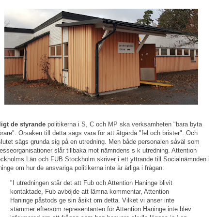
igt de styrande
politikerna i S, C och MP ska verksamheten "bara byta
örare". Orsaken till detta sägs vara för att åtgärda "fel och brister". Och
lutet sägs grunda sig på en utredning. Men både personalen såväl som
resseorganisationer slår tillbaka mot nämndens s k utredning. Attention
ckholms Län och FUB Stockholm skriver i ett yttrande till Socialnämnden i
inge om hur de ansvariga politikerna inte är ärliga i frågan:
"I utredningen står det att Fub och Attention Haninge blivit
kontaktade, Fub avböjde att lämna kommentar, Attention
Haninge påstods ge sin åsikt om detta. Vilket vi anser inte
stämmer eftersom representanten för Attention Haninge inte blev