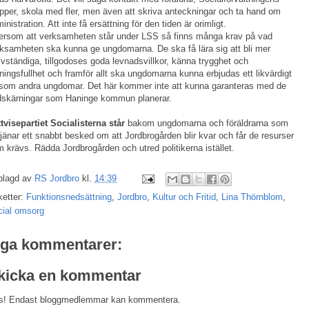
pper, skola med fler, men även att skriva anteckningar och ta hand om
inistration. Att inte få ersättning för den tiden är orimligt.
ersom att verksamheten står under LSS så finns många krav på vad
ksamheten ska kunna ge ungdomarna. De ska få lära sig att bli mer
lvständiga, tillgodoses goda levnadsvillkor, känna trygghet och
ingsfullhet och framför allt ska ungdomarna kunna erbjudas ett likvärdigt
 som andra ungdomar. Det här kommer inte att kunna garanteras med de
dskärningar som Haninge kommun planerar.
tvisepartiet Socialisterna står
bakom ungdomarna och föräldrarna som
tjänar ett snabbt besked om att Jordbrogården blir kvar och får de resurser
 krävs. Rädda Jordbrogården och utred politikerna istället.
plagd av
RS Jordbro
kl.
14:39
ketter:
Funktionsnedsättning
,
Jordbro
,
Kultur och Fritid
,
Lina Thörnblom
,
cial omsorg
nga kommentarer:
kicka en kommentar
s! Endast bloggmedlemmar kan kommentera.