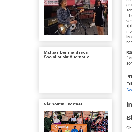
gru
adm
Eft
ver
sjä
men
liv
ne
Mattias Bernhardsson,
Rät
Socialistiskt Alternativ
för
som
Up
Eti
So
I
Vår politik i korthet
S
Ob