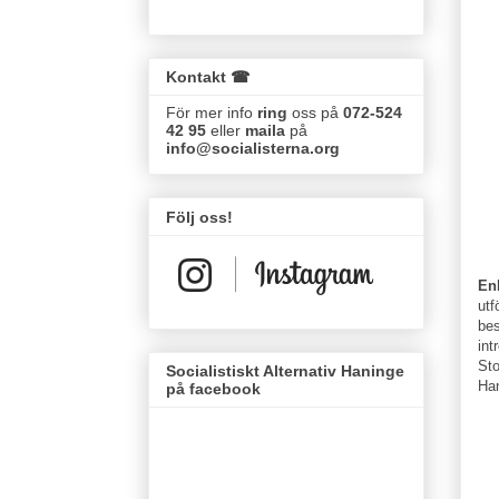
Kontakt ☎
För mer info
ring
oss på
072-524
42 95
eller
maila
på
info@socialisterna.org
Följ oss!
Enl
utf
bes
int
Sto
Socialistiskt Alternativ Haninge
Han
på facebook