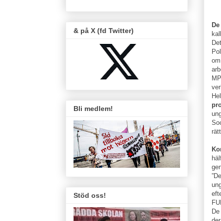
De
& på X (fd Twitter)
kal
Det
Pol
om 
arb
MP.
ve
Hel
pr
Bli medlem!
ung
Soc
rät
Ko
häl
gen
”De
ung
eft
Stöd oss!
FU
De 
der