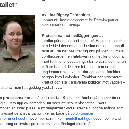
tället"
Av Lina Rigney Thörnblom
,
kommunfullmäktigeledamot för Rättvisepartiet
Socialisterna i Haninge
Protesterna mot nedläggningen
av
Jordbrogården har satt press på Haninges politiker
och ledde i december att beslutets skjutits upp till
februari. Nu har beslutet skjutits på igen, till mars.
Jordbrogården, en fritidsverksamhet för ungdomar
med funktionsnedsättning, står fortfarande inför en
osäker framtid. Det har lett till att barnen och
ungdomarna som vistas där och deras föräldrar
tvingas leva i ovisshet. Föräldrar har protesterat
kraftigt och ställt ansvariga politiker mot väggen –
lbaka har man fått goddag yxskaft-svar.
n protesterna har
ändå gett resultat. Beslut om Jordbrogården har än en
g skjutits upp av nämnden, nu sägs att beslut ska fattas i mars.
mnden är under press.
Rättvisepartiet Socialisterna
tillhör de många som
 pressat de ansvariga politikerna, både på
Jordbrogården
h
kommunhuset
i november samt i
kommunfullmäktige
i december, bland
at kring de livsfarliga konsekvenser förslaget skulle få.