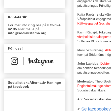
engagerad i de stora vå
privatiseringar. Frihetlig
Katja Raetz
. Sjuksköte
Kontakt ☎
Vårdpolitiskt engagera
Rättvisepartiet Socialis
För mer info
ring
oss på
072-524
42 95
eller
maila
på
Karin Rågsjö
. Riksdag
info@socialisterna.org
vårdpolitiska talespers
Sollefteå BB och vinster
Följ oss!
Mani Schutzberg
.
Akti
teori på Södertörns hög
John Lapidus
.
Doktor 
om sentida förändringar
privatiseringsdebatten.
Moderator:
Theo Bodi
Socialistiskt Alternativ Haninge
Regionfullmäktigeledamo
på facebook
Socialistiska läkare.
Arr: Socialistiska läka
>
Se facebookeve