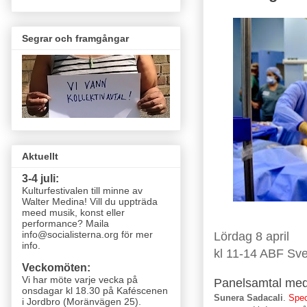
Segrar och framgångar
Aktuellt
3-4 juli:
Kulturfestivalen till minne av
Walter Medina! Vill du uppträda
meed musik, konst eller
performance? Maila
info@socialisterna.org för mer
Lördag 8 april
info.
kl 11-14 ABF Sv
Veckomöten:
Vi har möte varje vecka
på
Panelsamtal me
onsdagar kl 18.30 på Kaféscenen
Sunera Sadacali
.
Spec
i Jordbro (Moränvägen 25)
.