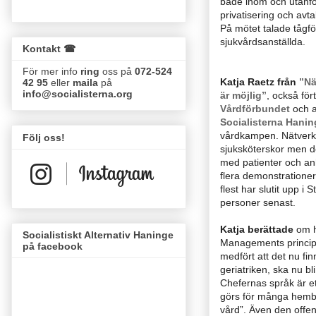
både inom och utanfö
privatisering och avt
På mötet talade tågf
sjukvårdsanställda.
Kontakt ☎
För mer info
ring
oss på
072-524
Katja Raetz från
”Nä
42 95
eller
maila
på
info@socialisterna.org
är möjlig”
, också för
Vårdförbundet
och a
Socialisterna Hanin
vårdkampen. Nätverk
Följ oss!
sjuksköterskor men de
med patienter och an
flera demonstrationer 
flest har slutit upp 
personer senast.
Katja berättade
om h
Socialistiskt Alternativ Haninge
Managements principe
på facebook
medfört att det nu fin
geriatriken, ska nu bl
Chefernas språk är et
görs för många hembe
vård”. Även den offent