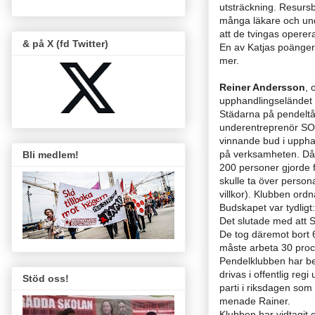
utsträckning. Resursb
många läkare och und
att de tvingas operera
& på X (fd Twitter)
En av Katjas poänge
mer.
Reiner Andersson
, 
upphandlingseländet i 
Städarna på pendeltåg
underentreprenör SOLr
vinnande bud i upphan
på verksamheten. Då f
Bli medlem!
200 personer gjorde f
skulle ta över personal
villkor). Klubben or
Budskapet var tydligt:
Det slutade med att S
De tog däremot bort 6
måste arbeta 30 proc
Pendelklubben har besl
drivas i offentlig regi
Stöd oss!
parti i riksdagen som 
menade Rainer.
Klubben har vidtagit o