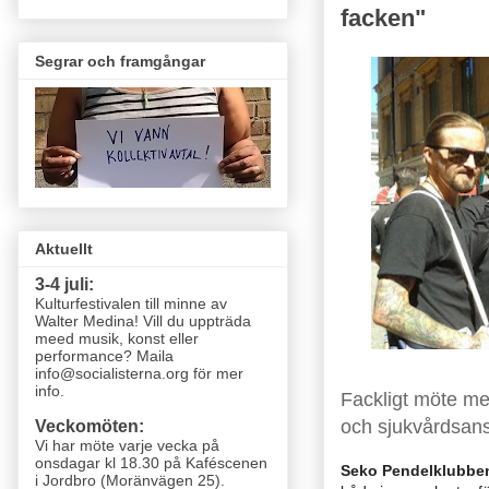
facken"
Segrar och framgångar
Aktuellt
3-4 juli:
Kulturfestivalen till minne av
Walter Medina! Vill du uppträda
meed musik, konst eller
performance? Maila
info@socialisterna.org för mer
info.
Fackligt möte me
och sjukvårdsans
Veckomöten:
Vi har möte varje vecka
på
onsdagar kl 18.30 på Kaféscenen
Seko Pendelklubben
i Jordbro (Moränvägen 25)
.