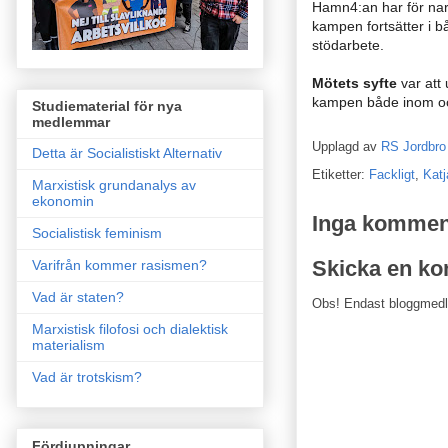
Hamn4:an har för nar
kampen fortsätter i
stödarbete.
Mötets syfte
var att 
kampen både inom oc
Studiematerial för nya
medlemmar
Upplagd av
RS Jordbro
Detta är Socialistiskt Alternativ
Etiketter:
Fackligt
,
Katj
Marxistisk grundanalys av
ekonomin
Inga kommen
Socialistisk feminism
Skicka en k
Varifrån kommer rasismen?
Vad är staten?
Obs! Endast bloggmed
Marxistisk filofosi och dialektisk
materialism
Vad är trotskism?
Fördjupningar