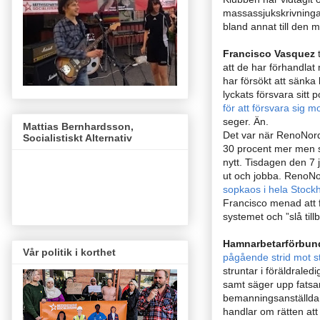
massassjukskrivning
bland annat till den 
Francisco Vasquez
att de har förhandla
har försökt att sänka l
lyckats försvara sitt
för att försvara sig 
seger. Än.
Mattias Bernhardsson,
Det var när RenoNord
Socialistiskt Alternativ
30 procent mer men s
nytt.
Tisdagen den 7 j
ut och jobba. RenoNor
sopkaos i hela Stock
Francisco menad att f
systemet och ”slå till
Hamnarbetarförbun
Vår politik i korthet
pågående strid mot 
struntar i föräldraled
samt säger upp fatsa
bemanningsanställda
handlar om rätten att f