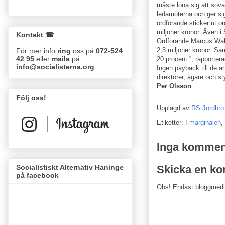
måste löna sig att sov
ledamöterna och ger si
ordförande sticker ut o
miljoner kronor. Även 
Kontakt ☎
Ordförande Marcus Wall
2,3 miljoner kronor. Sa
För mer info
ring
oss på
072-524
42 95
eller
maila
på
20 procent.”, rapporter
info@socialisterna.org
Ingen payback till de a
direktörer, ägare och s
Per Olsson
Följ oss!
Upplagd av
RS Jordbro
Etiketter:
I marginalen
,
Inga kommen
Socialistiskt Alternativ Haninge
Skicka en k
på facebook
Obs! Endast bloggmed