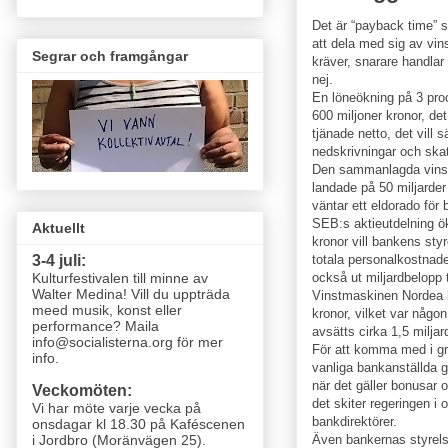
Det är “payback time” 
att dela med sig av vin
Segrar och framgångar
kräver, snarare handla
nej.
En löneökning på 3 pro
600 miljoner kronor, de
tjänade netto, det vill s
nedskrivningar och skat
Den sammanlagda vins
landade på 50 miljarder
väntar ett eldorado för
SEB:s aktieutdelning ö
Aktuellt
kronor vill bankens sty
totala personalkostnade
3-4 juli:
också ut miljardbelopp t
Kulturfestivalen till minne av
Walter Medina! Vill du uppträda
Vinstmaskinen Nordea hö
meed musik, konst eller
kronor, vilket var någon
performance? Maila
avsätts cirka 1,5 miljar
info@socialisterna.org för mer
För att komma med i gr
info.
vanliga bankanställda g
när det gäller bonusar 
Veckomöten:
det skiter regeringen i
Vi har möte varje vecka
på
bankdirektörer.
onsdagar kl 18.30 på Kaféscenen
Även bankernas styrels
i Jordbro (Moränvägen 25)
.