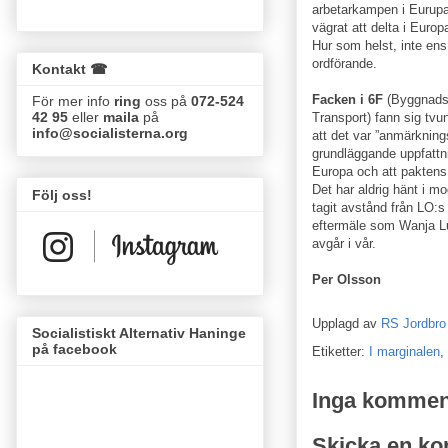
arbetarkampen i Eurupa
vägrat att delta i Euro
Hur som helst, inte ens
ordförande.
Kontakt ☎
Facken i 6F
(Byggnads,
För mer info
ring
oss på
072-524
42 95
eller
maila
på
Transport) fann sig tv
info@socialisterna.org
att det var ”anmärknin
grundläggande uppfattni
Europa och att paktens 
Det har aldrig hänt i mo
Följ oss!
tagit avstånd från LO:s
eftermäle som Wanja Lu
avgår i vår.
Per Olsson
Upplagd av
RS Jordbro
Socialistiskt Alternativ Haninge
på facebook
Etiketter:
I marginalen
,
Inga kommen
Skicka en k