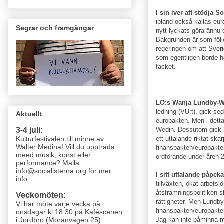
I sin iver att stödja 
ibland också kallas eu
Segrar och framgångar
nytt lyckats göra ännu e
Bakgrunden är som följ
regeringen om att Sver
som egentligen borde h
facket.
LO:s Wanja Lundby-
ledning (VU:t), gick se
Aktuellt
europakten. Men i dett
Wedin. Dessutom gick h
3-4 juli:
ett uttalande riktat skar
Kulturfestivalen till minne av
Walter Medina! Vill du uppträda
finanspakten/europak
meed musik, konst eller
ordförande under åren 2
performance? Maila
info@socialisterna.org för mer
I sitt uttalande påpek
info.
tillväxten, ökat arbetsl
åtstramningspolitiken sk
Veckomöten:
rättigheter. Men Lundb
Vi har möte varje vecka
på
finanspakten/europakte
onsdagar kl 18.30 på Kaféscenen
Jag kan inte påminna mi
i Jordbro (Moränvägen 25)
.