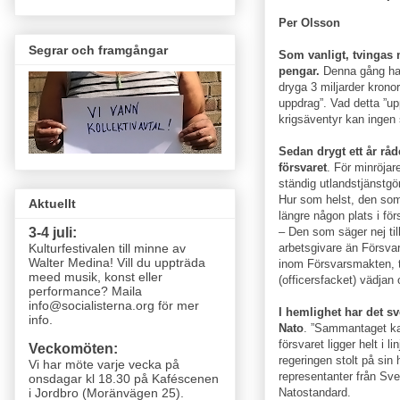
Per Olsson
Segrar och framgångar
Som vanligt, tvingas 
pengar.
Denna gång han
dryga 3 miljarder kronor
uppdrag”. Vad detta ”upp
krigsäventyr kan ingen 
Sedan drygt ett år råd
försvaret
. För minröjar
ständig utlandstjänstgö
Hur som helst, den som 
Aktuellt
längre någon plats i för
– Den som säger nej til
3-4 juli:
arbetsgivare än Försvar
Kulturfestivalen till minne av
Walter Medina! Vill du uppträda
inom Försvarsmakten, t
meed musik, konst eller
(officersfacket) vädjan 
performance? Maila
info@socialisterna.org för mer
I hemlighet har det sv
info.
Nato
. ”Sammantaget ka
försvaret ligger helt i 
Veckomöten:
regeringen stolt på sin 
Vi har möte varje vecka
på
representanter från Sve
onsdagar kl 18.30 på Kaféscenen
Natostandard.
i Jordbro (Moränvägen 25)
.