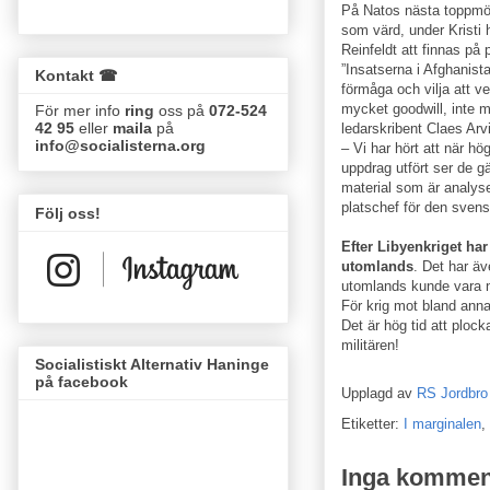
På Natos nästa toppmö
som värd, under Kristi
Reinfeldt att finnas på p
”Insatserna i Afghanist
Kontakt ☎
förmåga och vilja att ve
mycket goodwill, inte m
För mer info
ring
oss på
072-524
42 95
eller
maila
på
ledarskribent Claes Arv
info@socialisterna.org
– Vi har hört att när hö
uppdrag utfört ser de gä
material som är analys
platschef för den svens
Följ oss!
Efter Libyenkriget ha
utomlands
. Det har ä
utomlands kunde vara n
För krig mot bland annat
Det är hög tid att plock
militären!
Socialistiskt Alternativ Haninge
på facebook
Upplagd av
RS Jordbro
Etiketter:
I marginalen
,
Inga kommen