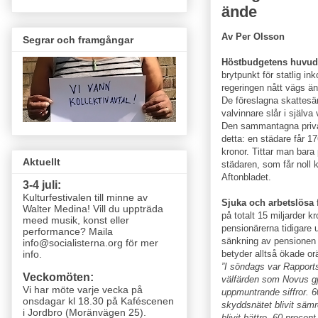
ände
Av Per Olsson
Segrar och framgångar
Höstbudgetens huvu
brytpunkt för statlig in
regeringen nått vägs ä
De föreslagna skattesä
valvinnare slår i själva
Den sammantagna priva
detta: en städare får 1
kronor. Tittar man bara
Aktuellt
städaren, som får noll 
Aftonbladet.
3-4 juli:
Kulturfestivalen till minne av
Sjuka och arbetslösa
f
Walter Medina! Vill du uppträda
på totalt 15 miljarder k
meed musik, konst eller
pensionärerna tidigare u
performance? Maila
sänkning av pensionen 
info@socialisterna.org för mer
betyder alltså ökade or
info.
”I söndags var Rapport
Veckomöten:
välfärden som Novus gjo
Vi har möte varje vecka
på
uppmuntrande siffror. 6
onsdagar kl 18.30 på Kaféscenen
skyddsnätet blivit sämr
i Jordbro (Moränvägen 25)
.
blivit bättre. 60 procen