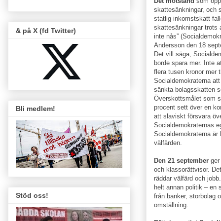
Det motstånd
som oppo
skattesänkningar, och s
statlig inkomstskatt fal
skattesänkningar trots 
& på X (fd Twitter)
inte nås” (Socialdemok
Andersson den 18 sept
Det vill säga, Socialdem
borde spara mer. Inte at
flera tusen kronor mer t
Socialdemokraterna att 
sänkta bolagsskatten s
Överskottsmålet som sä
procent sett över en ko
Bli medlem!
att slaviskt försvara öv
Socialdemokraternas e
Socialdemokraterna är li
välfärden.
Den 21 september
ger
och klassorättvisor. Det
räddar välfärd och job
helt annan politik – en 
Stöd oss!
från banker, storbolag o
omställning.