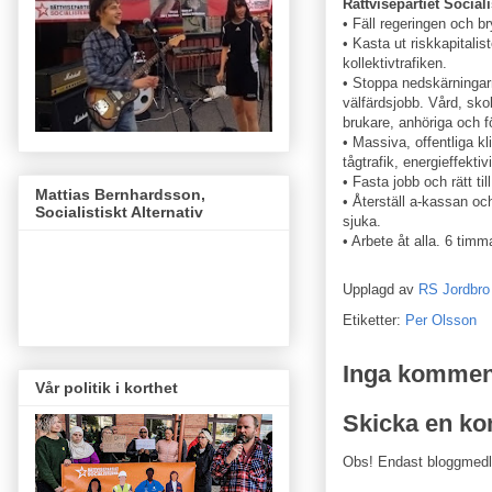
Rättvisepartiet Social
• Fäll regeringen och br
• Kasta ut riskkapitali
kollektivtrafiken.
• Stoppa nedskärningarn
välfärdsjobb. Vård, sk
brukare, anhöriga och fö
• Massiva, offentliga kl
tågtrafik, energieffekti
• Fasta jobb och rätt till
Mattias Bernhardsson,
• Återställ a-kassan oc
Socialistiskt Alternativ
sjuka.
• Arbete åt alla. 6 tim
Upplagd av
RS Jordbro
Etiketter:
Per Olsson
Inga kommen
Vår politik i korthet
Skicka en k
Obs! Endast bloggmed