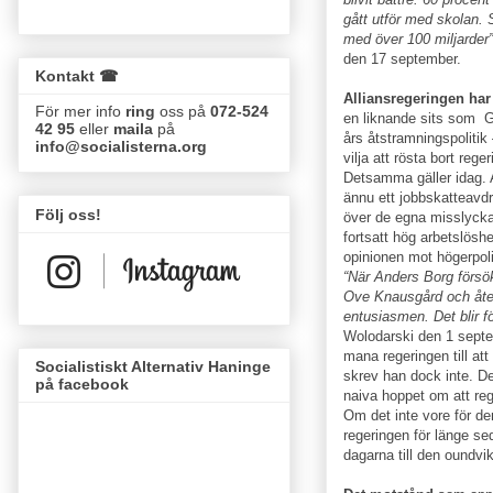
gått utför med skolan.
med över 100 miljarder”
den 17 september.
Kontakt ☎
Alliansregeringen har
För mer info
ring
oss på
072-524
en liknande sits som Gö
42 95
eller
maila
på
års åtstramningspolitik
info@socialisterna.org
vilja att rösta bort reg
Detsamma gäller idag. A
ännu ett jobbskatteavdr
Följ oss!
över de egna misslycka
fortsatt hög arbetslös
opinionen mot högerpoli
“När Anders Borg försök
Ove Knausgård och åt
entusiasmen. Det blir f
Wolodarski den 1 sept
mana regeringen till att
Socialistiskt Alternativ Haninge
skrev han dock inte. De
på facebook
naiva hoppet om att reg
Om det inte vore för de
regeringen för länge se
dagarna till den oundvi