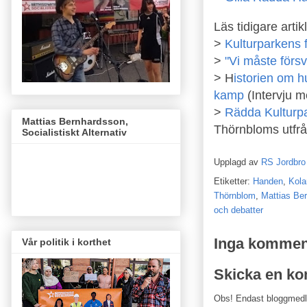
Läs tidigare artikl
>
Kulturparkens f
>
"Vi måste förs
> H
istorien om 
kamp
(Intervju 
>
Rädda Kulturp
Mattias Bernhardsson,
Thörnbloms utfrå
Socialistiskt Alternativ
Upplagd av
RS Jordbro
Etiketter:
Handen
,
Kola
Thörnblom
,
Mattias Be
och debatter
Inga kommen
Vår politik i korthet
Skicka en k
Obs! Endast bloggmed