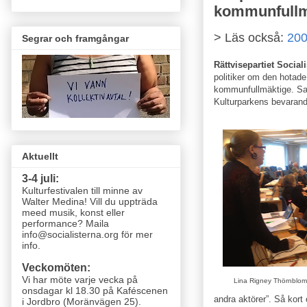
kommunfullm
> Läs också:
200
Segrar och framgångar
Rättvisepartiet Social
politiker om den hotad
kommunfullmäktige. Sam
Kulturparkens bevarand
Aktuellt
3-4 juli:
Kulturfestivalen till minne av
Walter Medina! Vill du uppträda
meed musik, konst eller
performance? Maila
info@socialisterna.org för mer
info.
Veckomöten:
Vi har möte varje vecka
på
Lina Rigney Thörnblom
onsdagar kl 18.30 på Kaféscenen
andra aktörer”. Så kort
i Jordbro (Moränvägen 25)
.