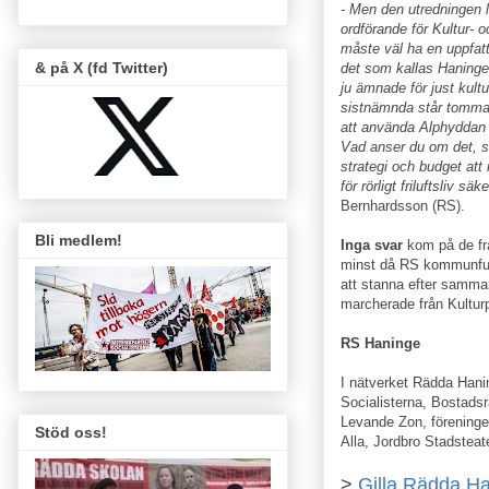
- Men den utredningen 
ordförande för Kultur- 
måste väl ha en uppfatt
& på X (fd Twitter)
det som kallas Haninge
ju ämnade för just kultu
sistnämnda står tomma.
att använda Alphyddan o
Vad anser du om det, s
strategi och budget att 
för rörligt friluftsliv sä
Bernhardsson (RS).
Bli medlem!
Inga svar
kom på de fr
minst då RS kommunfull
att stanna efter samma
marcherade från Kultur
RS Haninge
I nätverket Rädda Hanin
Socialisterna, Bostadsr
Levande Zon, föreninge
Stöd oss!
Alla, Jordbro Stadstea
>
Gilla Rädda Ha