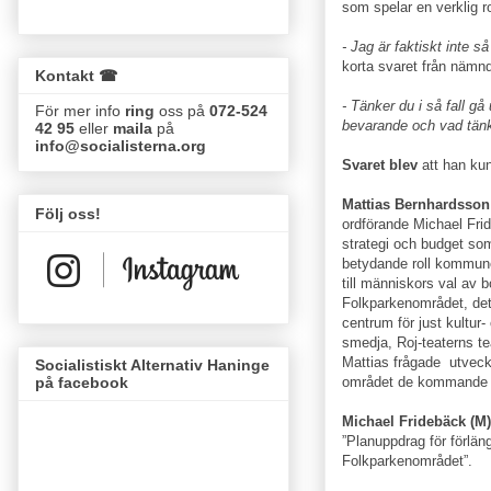
som spelar en verklig ro
- Jag är faktiskt inte s
korta svaret från nämnd
Kontakt ☎
- Tänker du i så fall g
För mer info
ring
oss på
072-524
bevarande och vad tänke
42 95
eller
maila
på
info@socialisterna.org
Svaret blev
att han kun
Mattias Bernhardsson
Följ oss!
ordförande Michael Fri
strategi och budget som 
betydande roll kommune
till människors val av b
Folkparkenområdet, det 
centrum för just kultur
smedja, Roj-teaterns t
Mattias frågade utveckl
Socialistiskt Alternativ Haninge
området de kommande 
på facebook
Michael Fridebäck (M)
”Planuppdrag för förlän
Folkparkenområdet”.