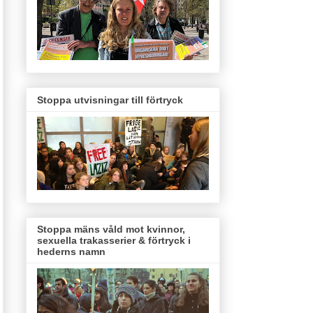
Stoppa utvisningar till förtryck
Stoppa mäns våld mot kvinnor,
sexuella trakasserier & förtryck i
hederns namn