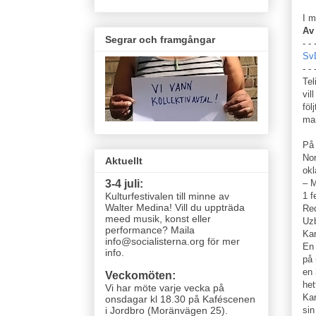
I m
Av
Segrar och framgångar
- - 
Sv
- - 
Tel
vil
föl
man
På 
Nor
Aktuellt
okl
– M
3-4 juli:
1 f
Kulturfestivalen till minne av
Walter Medina! Vill du uppträda
Red
meed musik, konst eller
Uzb
performance? Maila
Kar
info@socialisterna.org för mer
En 
info.
på 
en 
Veckomöten:
het
Vi har möte varje vecka
på
Kar
onsdagar kl 18.30 på Kaféscenen
sin
i Jordbro (Moränvägen 25)
.