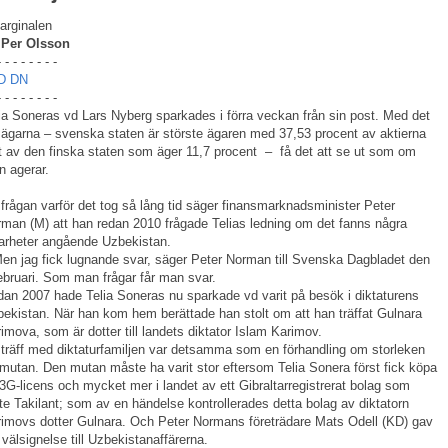
arginalen
 Per Olsson
- - - - - - - -
D
DN
- - - - - - - -
ia Soneras vd Lars Nyberg sparkades i förra veckan från sin post. Med det
l ägarna – svenska staten är störste ägaren med 37,53 procent av aktierna
jt av den finska staten som äger 11,7 procent – få det att se ut som om
 agerar.
frågan varför det tog så lång tid säger finansmarknadsminister Peter
man (M) att han redan 2010 frågade Telias ledning om det fanns några
arheter angående Uzbekistan.
en jag fick lugnande svar, säger Peter Norman till Svenska Dagbladet den
ebruari. Som man frågar får man svar.
an 2007 hade Telia Soneras nu sparkade vd varit på besök i diktaturens
ekistan. När han kom hem berättade han stolt om att han träffat Gulnara
imova, som är dotter till landets diktator Islam Karimov.
träff med diktaturfamiljen var detsamma som en förhandling om storleken
mutan. Den mutan måste ha varit stor eftersom Telia Sonera först fick köpa
3G-licens och mycket mer i landet av ett Gibraltarregistrerat bolag som
te Takilant; som av en händelse kontrollerades detta bolag av diktatorn
imovs dotter Gulnara. Och Peter Normans företrädare Mats Odell (KD) gav
 välsignelse till Uzbekistanaffärerna.