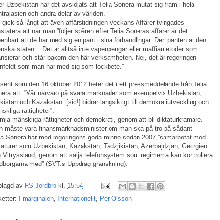
er Uzbekistan har det avslöjats att Telia Sonera mutat sig fram i hela
tralasien och andra delar av världen.
 gick så långt att även affärstidningen Veckans Affärer tvingades
statera att när man ”följer spåren efter Telia Soneras affärer är det
enbart att de har med sig en pant i sina förhandlingar. Den panten är den
nska staten... Det är alltså inte vapenpengar eller maffiametoder som
ansierar och står bakom den här verksamheten. Nej, det är regeringen
nfeldt som man har med sig som lockbete.”
sent som den 16 oktober 2012 heter det i ett pressmeddelande från Telia
era att: ”Vår närvaro på svåra marknader som exempelvis Uzbekistan,
ikistan och Kazakstan [sic!] bidrar långsiktigt till demokratiutveckling och
skliga rättigheter”.
mja mänskliga rättigheter och demokrati, genom att bli diktaturkramare.
 måste vara finansmarknadsminister om man ska på tro på sådant.
ia Sonera har med regeringens goda minne sedan 2007 ”samarbetat med
taturer som Uzbekistan, Kazakstan, Tadzjikistan, Azerbajdzjan, Georgien
 Vitryssland, genom att sälja telefonsystem som regimerna kan kontrollera
dborgarna med” (SVT:s Uppdrag granskning).
plagd av
RS Jordbro
kl.
15:54
ketter:
I marginalen
,
Internationellt
,
Per Olsson