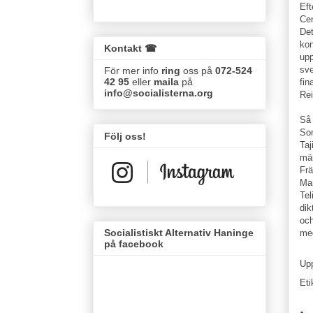
Eft
Cen
Det
kon
Kontakt ☎
upp
sve
För mer info
ring
oss på
072-524
42 95
eller
maila
på
fin
info@socialisterna.org
Rei
Så 
Son
Följ oss!
Taj
män
Frä
Man
Tel
dik
och
Socialistiskt Alternativ Haninge
me
på facebook
Up
Eti