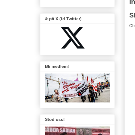
I
S
& på X (fd Twitter)
Ob
Bli medlem!
Stöd oss!