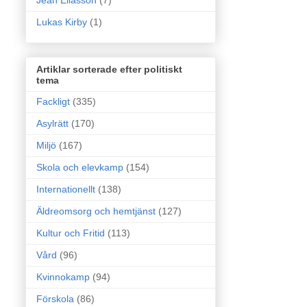
Jean Eliasson
(7)
Lukas Kirby
(1)
Artiklar sorterade efter politiskt
tema
Fackligt
(335)
Asylrätt
(170)
Miljö
(167)
Skola och elevkamp
(154)
Internationellt
(138)
Äldreomsorg och hemtjänst
(127)
Kultur och Fritid
(113)
Vård
(96)
Kvinnokamp
(94)
Förskola
(86)