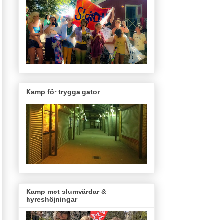
Kamp för trygga gator
Kamp mot slumvärdar &
hyreshöjningar