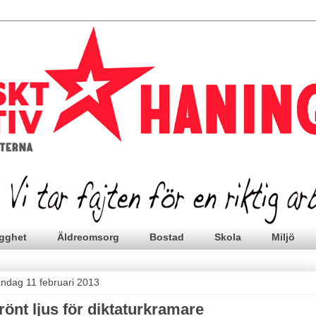
gghet
Äldreomsorg
Bostad
Skola
Miljö
ndag 11 februari 2013
rönt ljus för diktaturkramare