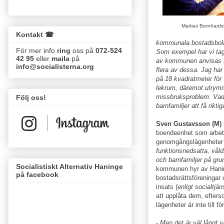
Mattias Bernhards
Kontakt ☎
kommunala bostadsbolage
För mer info
ring
oss på
072-524
Som exempel har vi tagi
42 95
eller
maila
på
av kommunen anvisas ti
info@socialisterna.org
flera av dessa. Jag har
på 18 kvadratmeter för 
lekrum, däremot utry
missbruksproblem. Vad 
Följ oss!
barnfamiljer att få rikti
Sven Gustavsson (M) 
boendeenhet som arbetar
genomgångslägenheter 
funktionsnedsatta, våld
och barnfamiljer på grun
Socialistiskt Alternativ Haninge
kommunen hyr av Haning
på facebook
bostadsrättsföreningar
insats (
enligt socialtjän
att upplåta dem, efterso
lägenheter är inte till
- Men det är väl långt