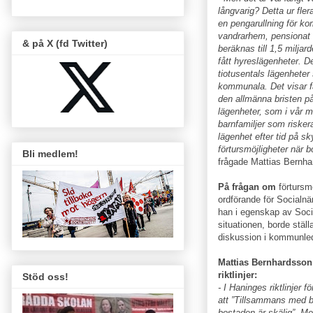
långvarig? Detta ur fler
en pengarullning för k
vandrarhem, pensionat o
& på X (fd Twitter)
beräknas till 1,5 milja
fått hyreslägenheter. D
tiotusentals lägenheter
kommunala. Det visar fär
den allmänna bristen på
lägenheter, som i vår m
barnfamiljer som riske
lägenhet efter tid på s
förtursmöjligheter när 
Bli medlem!
frågade Mattias Bernha
På frågan om
förtursm
ordförande för Socialn
han i egenskap av Socia
situationen, borde ställ
diskussion i kommunle
Mattias Bernhardsson
riktlinjer:
Stöd oss!
- I Haninges riktlinjer
att ”Tillsammans med 
bostaden är skälig”. Men