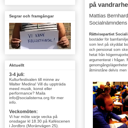
på vandrarh
Mattias Bernhard
Segrar och framgångar
Socialnämndens 
Rättvisepartiet Social
bostäder för barnfamilj
som levt på skyddat boen
och pensionat som sker
hetat från högermajorite
argumenterat i frågan.
genomgångslägenheter so
Aktuellt
åtminståne delvis men lån
3-4 juli:
Kulturfestivalen till minne av
Walter Medina! Vill du uppträda
meed musik, konst eller
performance? Maila
info@socialisterna.org för mer
info.
Veckomöten:
Vi har möte varje vecka
på
onsdagar kl 18.30 på Kaféscenen
i Jordbro (Moränvägen 25)
.