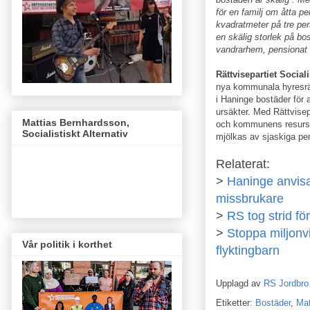
för en familj om åtta p
kvadratmeter på tre pers
en skälig storlek på b
vandrarhem, pensionat e
Rättvisepartiet Socia
nya kommunala hyresrätt
i Haninge bostäder för a
ursäkter. Med Rättvisepa
Mattias Bernhardsson,
och kommunens resurser
Socialistiskt Alternativ
mjölkas av sjaskiga pe
Relaterat:
>
Haninge anvisa
missbrukare
>
RS tog strid f
>
Stoppa miljon
Vår politik i korthet
flyktingbarn
Upplagd av
RS Jordbro
Etiketter:
Bostäder
,
Mat