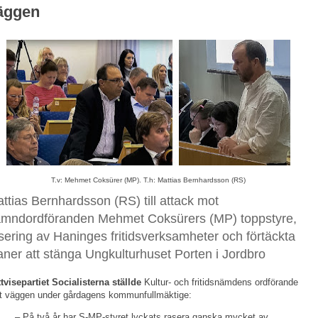
äggen
T.v: Mehmet Coksürer (MP). T.h: Mattias Bernhardsson (RS)
ttias Bernhardsson (RS) till attack mot
mndordföranden Mehmet Coksürers (MP) toppstyre,
sering av Haninges fritidsverksamheter och förtäckta
aner att stänga Ungkulturhuset Porten i Jordbro
tvisepartiet Socialisterna ställde
Kultur- och fritidsnämdens ordförande
t väggen under gårdagens kommunfullmäktige:
– På två år har S-MP-styret lyckats rasera ganska mycket av