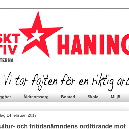
gghet
Äldreomsorg
Bostad
Skola
Miljö
sdag 14 februari 2017
ultur- och fritidsnämndens ordförande mot