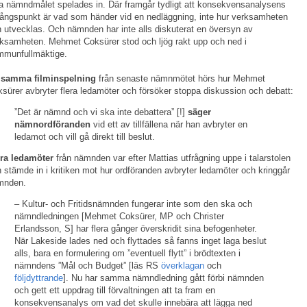
a nämndmålet spelades in. Där framgår tydligt att konsekvensanalysens
ångspunkt är vad som händer vid en nedläggning, inte hur verksamheten
 utvecklas. Och nämnden har inte alls diskuterat en översyn av
ksamheten. Mehmet Coksürer stod och ljög rakt upp och ned i
mmunfullmäktige.
 samma filminspelning
från senaste nämnmötet hörs hur Mehmet
sürer avbryter flera ledamöter och försöker stoppa diskussion och debatt:
”Det är nämnd och vi ska inte debattera” [!]
säger
nämnordföranden
vid ett av tillfällena när han avbryter en
ledamot och vill gå direkt till beslut.
era ledamöter
från nämnden var efter Mattias utfrågning uppe i talarstolen
 stämde in i kritiken mot hur ordföranden avbryter ledamöter och kringgår
mnden.
– Kultur- och Fritidsnämnden fungerar inte som den ska och
nämndledningen [Mehmet Coksürer, MP och Christer
Erlandsson, S] har flera gånger överskridit sina befogenheter.
När Lakeside lades ned och flyttades så fanns inget laga beslut
alls, bara en formulering om ”eventuell flytt” i brödtexten i
nämndens ”Mål och Budget” [läs RS
överklagan
och
följdyttrande
]. Nu har samma nämndledning gått förbi nämnden
och gett ett uppdrag till förvaltningen att ta fram en
konsekvensanalys om vad det skulle innebära att lägga ned