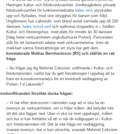
Haninges kultur- och fritidsverksamhet. Jordbrogårdens prisade
fritidsverksamhet för funktionsnedsatta
lades ned
, styckades
upp och flyttades, med stor otrygghet för barnen som följd.
Ungdomens hus Lakeside, som bland annat samlade upp till 200
dansare,
lades också ned
och spillrorna stoppades in i Jordbro
Kultur- och föreningshus, med plats för mindre än 30 dansare
[Idag heter verksamheten ungkulturhuset Porten]. Personalen
står för ett fantastiskt arbete med verksamheterna, trots de
märkbart sämre förutsättningar ert styre har gett dem,
konstaterade Mattias Bernhardsson (RS) och ställde en rak
fråga
:
– Nu frågar jag dig Mehmet Coksürer, ordförande i Kultur- och
fritidsnämnden, varför har du gett förvaltningen i uppdrag att ta
fram en konsekvensanalys för en eventuell nedläggning av
Porten, f d Lakeside?
mndordföranden försökte ducka frågan:
– Vi har efter diskussion i nämnden sagt att vi ska ha en
översyn av verksamheten, om vi följer målen. det betyder inte
att det ska läggas ned. Utan vi ska se över uppdraget, målen
och hur vi kan förbättra så att vi når de målgrupper vi i Kultur-
och fritidsnämnden vill. Det är inte fråga om nedläggning,
snarare översyn, hur vi kan utveckla, svarade Mehmet Coksürer