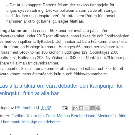
– Det är ju knappast Portens fel om det saknas fler projekt för
ungas sysselsättning. Det var politikerna som valde att stänga
ned ”Jordbro unga inspiratörer”. Att attackera Porten för kaoset i
nämnden är otroligt barnsligt,
säger Mattias
.
ninge kommun
lade endast 66 kronor per invånare på allmän
tidsverksamhet under 2015 (det vill säga innan Lakeside och Jordbrogården
es ned och spillrorna flyttades). Det innebär att bara två kommuner i hela
et är sämre än Haninge kommun. Haninges 66 kronor per invånare kan
föras med Stockholms 105 kronor, Huddinges 119, Södertäljes 200,
esös 297, Botkyrkas 298, Nynäshamns 343 eller Norrtäljes 479 kronor per
ånare till allmän fritidsverksamhet.
tvisepartiet Socialisterna kommer att slåss med näbbar och klor för att
svara kommunens återstående kultur- och fritidsverksamheter.
Läs alla artiklar om våra debatter och kampanjer för
ningsfull fritid åt alla här
plagd av
RS Jordbro
kl.
19:32
ketter:
Jordbro
,
Kultur och Fritid
,
Mattias Bernhardsson
,
Meningsfull fritid
,
i kommunfullmäktige och debatter