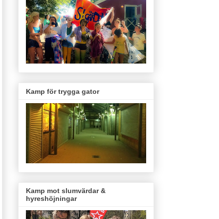
Kamp för trygga gator
Kamp mot slumvärdar &
hyreshöjningar