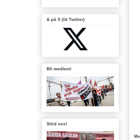
& på X (fd Twitter)
Bli medlem!
Stöd oss!
Me