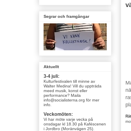
v
Segrar och framgångar
Aktuellt
3-4 juli:
Kulturfestivalen till minne av
Ma
Walter Medina! Vill du uppträda
nä
meed musik, konst eller
performance? Maila
ra
info@socialisterna.org för mer
pl
info.
Veckomöten:
Rät
Vi har möte varje vecka
på
mo
onsdagar kl 18.30 på Kaféscenen
i Jordbro (Moränvägen 25)
.