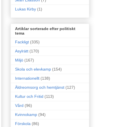
Jean Eliasson
(7)
Lukas Kirby
(1)
Artiklar sorterade efter politiskt
tema
Fackligt
(335)
Asylrätt
(170)
Miljö
(167)
Skola och elevkamp
(154)
Internationellt
(138)
Äldreomsorg och hemtjänst
(127)
Kultur och Fritid
(113)
Vård
(96)
Kvinnokamp
(94)
Förskola
(86)