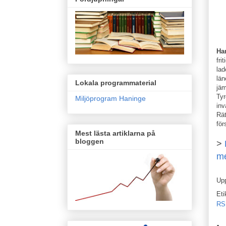
Ha
fri
lad
län
Lokala programmaterial
jäm
Tyr
Miljöprogram Haninge
inv
Rät
för
Mest lästa artiklarna på
bloggen
>
me
Up
Eti
RS 