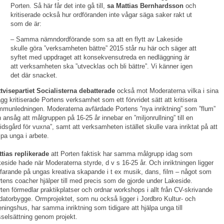
Porten. Så här får det inte gå till,
sa Mattias Bernhardsson
och
kritiserade också hur ordföranden inte vågar säga saker rakt ut
som de är:
– Samma nämndordförande som sa att en flytt av Lakeside
skulle göra ”verksamheten bättre” 2015 står nu här och säger att
syftet med uppdraget att konsekvensutreda en nedläggning är
att verksamheten ska ”utvecklas och bli bättre”. Vi känner igen
det där snacket.
tvisepartiet Socialisterna debatterade
också mot Moderaterna vilka i sina
ägg kritiserade Portens verksamhet som ett förvridet sätt att kritisera
munledningen. Moderaterna avfärdade Portens ”nya inriktning” som ”flum”
 ansåg att målgruppen på 16-25 år innebar en ”miljonrullning” till en
itidsgård för vuxna”, samt att verksamheten istället skulle vara inriktat på att
lpa unga i arbete.
tias replikerade
att Porten faktisk har samma målgrupp idag som
eside hade när Moderaterna styrde, d v s 16-25 år. Och inriktningen ligger
tfarande på ungas kreativa skapande i t ex musik, dans, film – något som
tens coacher hjälper till med precis som de gjorde under Lakeside.
ten förmedlar praktikplatser och ordnar workshops i allt från CV-skrivande
l datorbygge. Ormprojektet, som nu också ligger i Jordbro Kultur- och
eningshus, har samma inriktning som tidigare att hjälpa unga till
selsättning genom projekt.