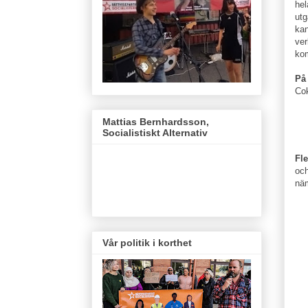
hel
utg
kan
ver
ko
På
Cok
Mattias Bernhardsson,
Socialistiskt Alternativ
Fl
och
nä
Vår politik i korthet