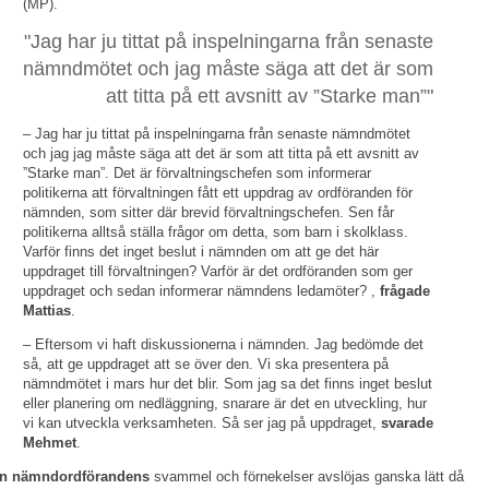
(MP).
"Jag har ju tittat på inspelningarna från senaste
nämndmötet och jag måste säga att det är som
att titta på ett avsnitt av ”Starke man”"
– Jag har ju tittat på inspelningarna från senaste nämndmötet
och jag jag måste säga att det är som att titta på ett avsnitt av
”Starke man”. Det är förvaltningschefen som informerar
politikerna att förvaltningen fått ett uppdrag av ordföranden för
nämnden, som sitter där brevid förvaltningschefen. Sen får
politikerna alltså ställa frågor om detta, som barn i skolklass.
Varför finns det inget beslut i nämnden om att ge det här
uppdraget till förvaltningen? Varför är det ordföranden som ger
uppdraget och sedan informerar nämndens ledamöter? ,
frågade
Mattias
.
– Eftersom vi haft diskussionerna i nämnden. Jag bedömde det
så, att ge uppdraget att se över den. Vi ska presentera på
nämndmötet i mars hur det blir. Som jag sa det finns inget beslut
eller planering om nedläggning, snarare är det en utveckling, hur
vi kan utveckla verksamheten. Så ser jag på uppdraget,
svarade
Mehmet
.
n nämndordförandens
svammel och förnekelser avslöjas ganska lätt då