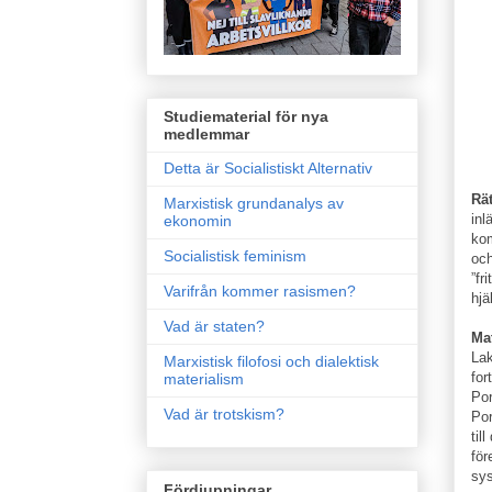
Studiematerial för nya
medlemmar
Detta är Socialistiskt Alternativ
Rät
Marxistisk grundanalys av
inl
ekonomin
kom
Socialistisk feminism
och
”fr
Varifrån kommer rasismen?
hjä
Vad är staten?
Mat
Lak
Marxistisk filofosi och dialektisk
for
materialism
Por
Vad är trotskism?
Por
til
för
sys
Fördjupningar