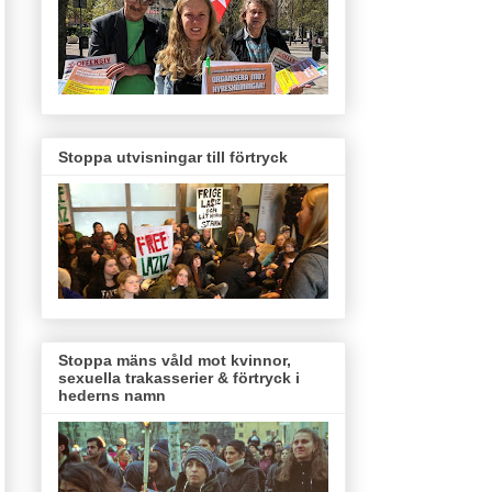
Stoppa utvisningar till förtryck
Stoppa mäns våld mot kvinnor,
sexuella trakasserier & förtryck i
hederns namn