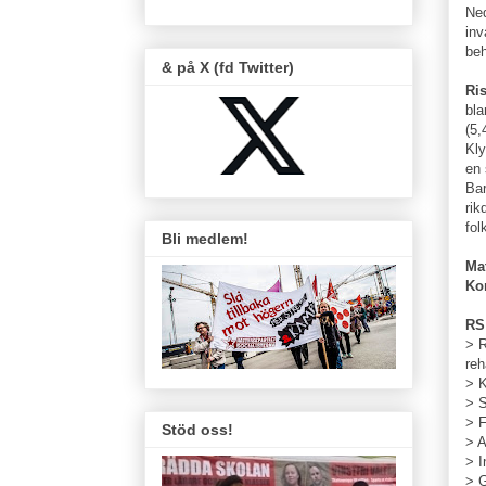
Ned
inv
beh
& på X (fd Twitter)
Ris
bla
(5,
Kly
en 
Bar
rik
fol
Bli medlem!
Ma
Ko
RS 
> R
reh
> K
> S
> F
Stöd oss!
> A
> I
> G