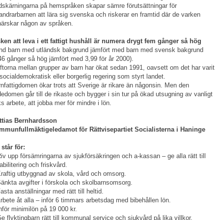
skärningarna på hemspråken skapar sämre förutsättningar för
andrarbarnen att lära sig svenska och riskerar en framtid där de varken
ärskar någon av språken.
ken att leva i ett fattigt hushåll är numera drygt fem gånger så hög
nd barn med utländsk bakgrund jämfört med barn med svensk bakgrund
46 gånger så hög jämfört med 3,99 för år 2000).
ftorna mellan grupper av barn har ökat sedan 1991, oavsett om det har varit
socialdemokratisk eller borgerlig regering som styrt landet.
nfattigdomen ökar trots att Sverige är rikare än någonsin. Men den
dedomen går till de rikaste och bygger i sin tur på ökad utsugning av vanligt
ks arbete, att jobba mer för mindre i lön.
ttias Bernhardsson
mmunfullmäktigeledamot för Rättvisepartiet Socialisterna i Haninge
står för:
iv upp försämringarna av sjukförsäkringen och a-kassan – ge alla rätt till
abilitering och friskvård.
raftig utbyggnad av skola, vård och omsorg.
änkta avgifter i förskola och skolbarnsomsorg.
asta anställningar med rätt till heltid.
rbete åt alla – inför 6 timmars arbetsdag med bibehållen lön.
nför minimilön på 19 000 kr.
e flyktingbarn rätt till kommunal service och sjukvård på lika villkor.