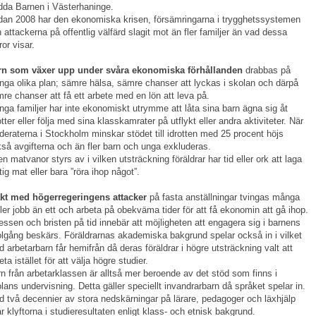
da Barnen i Västerhaninge.
an 2008 har den ekonomiska krisen, försämringarna i trygghetssystemen
 attackerna på offentlig välfärd slagit mot än fler familjer än vad dessa
fror visar.
rn som växer upp under svåra ekonomiska förhållanden
drabbas på
ga olika plan; sämre hälsa, sämre chanser att lyckas i skolan och därpå
re chanser att få ett arbete med en lön att leva på.
ga familjer har inte ekonomiskt utrymme att låta sina barn ägna sig åt
otter eller följa med sina klasskamrater på utflykt eller andra aktiviteter. När
eraterna i Stockholm minskar stödet till idrotten med 25 procent höjs
så avgifterna och än fler barn och unga exkluderas.
n matvanor styrs av i vilken utsträckning föräldrar har tid eller ork att laga
tig mat eller bara ”röra ihop något”.
akt med högerregeringens attacker
på fasta anställningar tvingas många
fler jobb än ett och arbeta på obekväma tider för att få ekonomin att gå ihop.
essen och bristen på tid innebär att möjligheten att engagera sig i barnens
lgång beskärs. Föräldrarnas akademiska bakgrund spelar också in i vilket
d arbetarbarn får hemifrån då deras föräldrar i högre utsträckning valt att
eta istället för att välja högre studier.
n från arbetarklassen är alltså mer beroende av det stöd som finns i
lans undervisning. Detta gäller speciellt invandrarbarn då språket spelar in.
 två decennier av stora nedskärningar på lärare, pedagoger och läxhjälp
r klyftorna i studieresultaten enligt klass- och etnisk bakgrund.