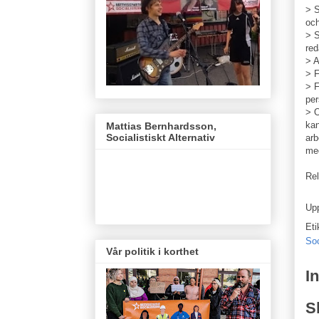
> S
och
> 
red
> A
> F
> F
per
> O
kan
Mattias Bernhardsson,
Socialistiskt Alternativ
arb
med
Rel
Up
Eti
So
Vår politik i korthet
I
S