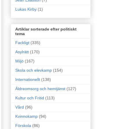
Jean Eliasson
(7)
Lukas Kirby
(1)
Artiklar sorterade efter politiskt
tema
Fackligt
(335)
Asylrätt
(170)
Miljö
(167)
Skola och elevkamp
(154)
Internationellt
(138)
Äldreomsorg och hemtjänst
(127)
Kultur och Fritid
(113)
Vård
(96)
Kvinnokamp
(94)
Förskola
(86)