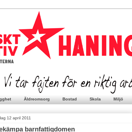
gghet
Äldreomsorg
Bostad
Skola
Miljö
dag 12 april 2011
ekämpa barnfattigdomen