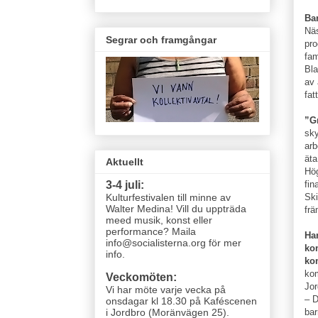
Bar
Näs
Segrar och framgångar
pro
fam
Bla
av 
fat
”Gr
sky
arb
äta
Aktuellt
Hög
fin
3-4 juli:
Ski
Kulturfestivalen till minne av
Walter Medina! Vill du uppträda
frä
meed musik, konst eller
performance? Maila
Ha
info@socialisterna.org för mer
ko
info.
ko
kom
Veckomöten:
Jor
Vi har möte varje vecka
på
– D
onsdagar kl 18.30 på Kaféscenen
bar
i Jordbro (Moränvägen 25)
.