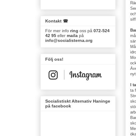
Räd
Sed
och
sif
Kontakt ☎
Ba
För mer info
ring
oss på
072-524
42 95
eller
maila
på
mån
info@socialisterna.org
säm
Mån
idr
Mod
Följ oss!
ock
Äve
nyt
I t
ta 
Str
Socialistiskt Alternativ Haninge
sko
på facebook
stö
arb
Bar
sko
Med
öka