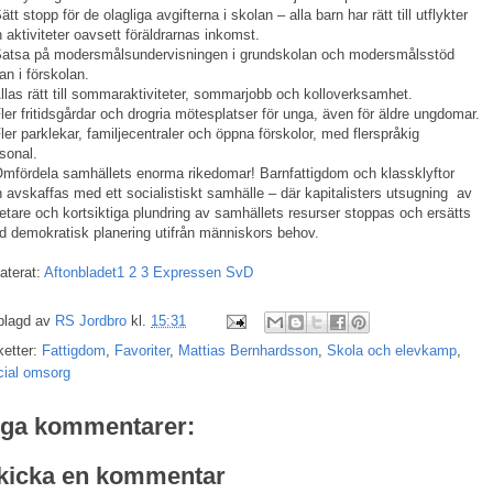
ätt stopp för de olagliga avgifterna i skolan – alla barn har rätt till utflykter
 aktiviteter oavsett föräldrarnas inkomst.
Satsa på modersmålsundervisningen i grundskolan och modersmålsstöd
an i förskolan.
llas rätt till sommaraktiviteter, sommarjobb och kolloverksamhet.
ler fritidsgårdar och drogria mötesplatser för unga, även för äldre ungdomar.
ler parklekar, familjecentraler och öppna förskolor, med flerspråkig
sonal.
mfördela samhällets enorma rikedomar! Barnfattigdom och klassklyftor
 avskaffas med ett socialistiskt samhälle – där kapitalisters utsugning av
etare och kortsiktiga plundring av samhällets resurser stoppas och ersätts
 demokratisk planering utifrån människors behov.
aterat:
Aftonbladet1
2
3
Expressen
SvD
plagd av
RS Jordbro
kl.
15:31
ketter:
Fattigdom
,
Favoriter
,
Mattias Bernhardsson
,
Skola och elevkamp
,
cial omsorg
nga kommentarer:
kicka en kommentar