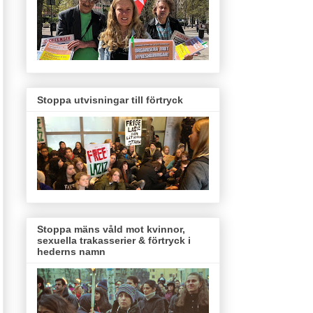
Stoppa utvisningar till förtryck
Stoppa mäns våld mot kvinnor,
sexuella trakasserier & förtryck i
hederns namn