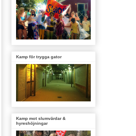
Kamp för trygga gator
Kamp mot slumvärdar &
hyreshöjningar