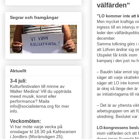
välfärden”
”LO kommer inte att 
Segrar och framgångar
Men mycket kraftiga vin
ingress till en intervj
leder den välfärdspolit
december.
Samma tolkning görs i 
att Löfven ändrar sig om
Utspelet får kritik inom
kampanj i den just nu h
Aktuellt
– Baudin talar emot si
säger att varje skattekr
3-4 juli:
säger att LO inte kommer
Kulturfestivalen till minne av
är okej så länge den är 
Walter Medina! Vill du uppträda
av initiativtagarna til
meed musik, konst eller
performance? Maila
– Det är av yttersta vi
info@socialisterna.org för mer
arbetsgruppen om att fö
info.
utredning. Beslutet var 
Veckomöten:
Vi har möte varje vecka
på
LO-kongressens beslu
onsdagar kl 18.30 på Kaféscenen
inom välfärden och att ­
i Jordbro (Moränvägen 25)
.
dagar innan Svenskt Nä