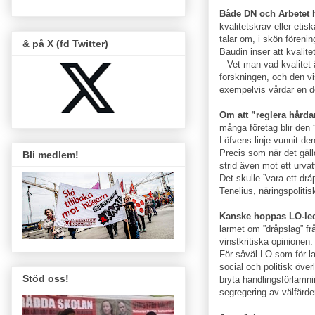
Både DN och Arbetet 
kvalitetskrav eller et
talar om, i skön föreni
& på X (fd Twitter)
Baudin inser att kvalitet
– Vet man vad kvalitet
forskningen, och den vis
exempelvis vårdar en 
Om att ”reglera hårdar
många företag blir den ”
Löfvens linje vunnit den
Precis som när det gälld
Bli medlem!
strid även mot ett urva
Det skulle ”vara ett dr
Tenelius, näringspoliti
Kanske hoppas LO-le
larmet om ”dråpslag” fr
vinstkritiska opinionen.
För såväl LO som för l
social och politisk öve
Stöd oss!
bryta handlingsförlamni
segregering av välfärde