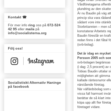
Vårdföretagarna offent­l
plundring av den skatte­
Är nu Baudin på väg att
Kontakt ☎
princip ska vara rådand
sådant vore inte otänkba
För mer info
ring
oss på
072-524
Storbritannien – men så
42 95
eller
maila
på
konstaterar Arbetets re
info@socialisterna.org
Baudin föreslår en kraf
redan finns i det fåtal
(svb-bolag).
Följ oss!
Det är idag en mycke
Persson 2005 och som
svb-bolagen begränsas rä
(i dag: 2,5 procent) av 
Tobias Baudin uttalar si
möjligheten att gömma 
kallade räntesnurror ell
Socialistiskt Alternativ Haninge
närstående företag.
på facebook
När välfärdsbolag som 
vissa fall harmset invän
berättar de så klart int
köpa upp allt fler före
företaget vidare.