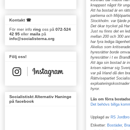
knappast något för unga
Att ha bostad är en rätt
partierna och Miljöparti
Kontakt ☎
Stockholm. var fjärde p
Det ökar trycket på Han
För mer info
ring
oss på
072-524
Just nu finns det en le
42 95
eller
maila
på
mellan 200 och 300 anm
info@socialisterna.org
har fyra lediga lägenhet
Akelius som kritiserade
hyresrätter borde omvandl
Följ oss!
hyresrätter i t ex Bran
Att äga sin bostad är in
krisen närmar sig Sver
var på Irland då den bras
Rättvisepartiet Sociali
exploateringskostnader 
hyror.
Socialistiskt Alternativ Haninge
Läs om förra bostads
på facebook
Det behövs billga komm
Upplagd av
RS Jordbro
Etiketter:
Bostäder
,
Bra