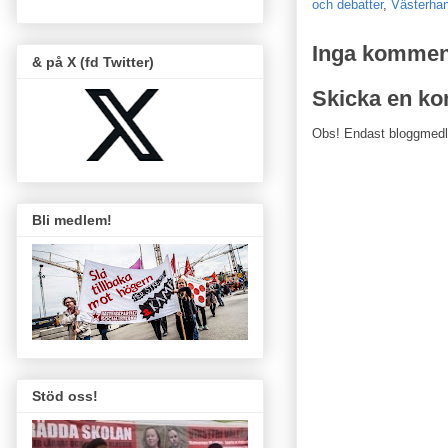
och debatter
,
Västerha
Inga kommen
& på X (fd Twitter)
Skicka en k
Obs! Endast bloggmed
Bli medlem!
Stöd oss!