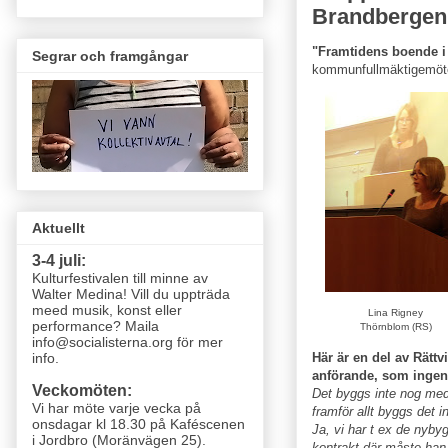
Brandbergen
"Framtidens boende i
Segrar och framgångar
kommunfullmäktigemöte.
Aktuellt
3-4 juli:
Kulturfestivalen till minne av
Walter Medina! Vill du uppträda
meed musik, konst eller
Lina Rigney
performance? Maila
Thörnblom (RS)
info@socialisterna.org för mer
Här är en del av Rätt
info.
anförande, som ingen v
Veckomöten:
Det byggs inte nog med
Vi har möte varje vecka
på
framför allt byggs det in
onsdagar kl 18.30 på Kaféscenen
Ja, vi har t ex de nyby
i Jordbro (Moränvägen 25)
.
kontrakt där måste han