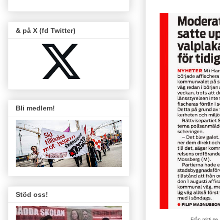
& på X (fd Twitter)
Bli medlem!
Stöd oss!
Från mitti.se