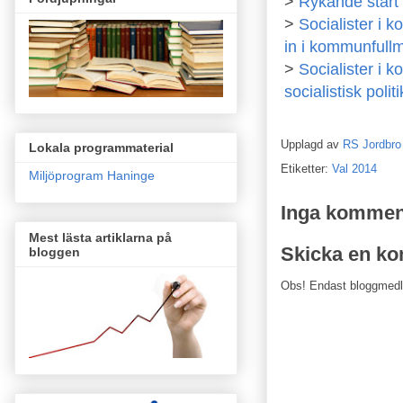
>
Rykande start
>
Socialister i 
in i kommunfull
>
Socialister i k
socialistisk polit
Upplagd av
RS Jordbro
Lokala programmaterial
Etiketter:
Val 2014
Miljöprogram Haninge
Inga kommen
Mest lästa artiklarna på
Skicka en k
bloggen
Obs! Endast bloggmed