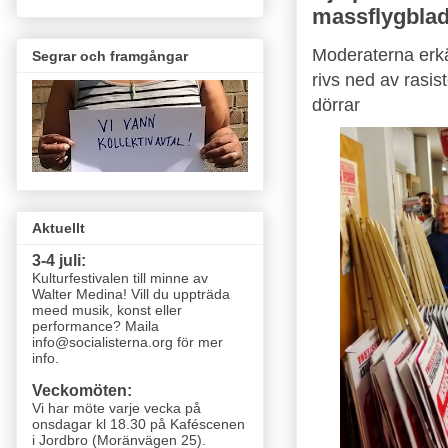
massflygblad
Moderaterna erk
Segrar och framgångar
rivs ned av r
asis
dörrar
Aktuellt
3-4 juli:
Kulturfestivalen till minne av
Walter Medina! Vill du uppträda
meed musik, konst eller
performance? Maila
info@socialisterna.org för mer
info.
Veckomöten:
Vi har möte varje vecka
på
onsdagar kl 18.30 på Kaféscenen
i Jordbro (Moränvägen 25)
.