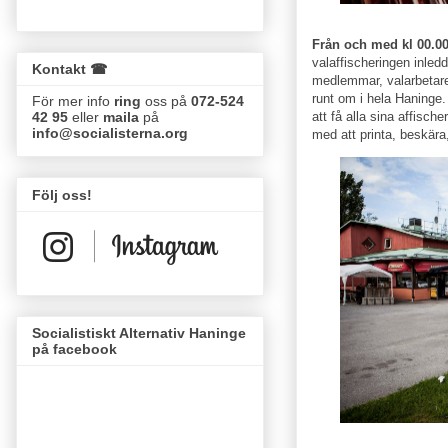
Från och med kl 00.0
valaffischeringen inledd
Kontakt ☎
medlemmar, valarbetare
runt om i hela Haninge. 
För mer info
ring
oss på
072-524
att få alla sina affisch
42 95
eller
maila
på
info@socialisterna.org
med att printa, beskära
Följ oss!
Socialistiskt Alternativ Haninge
på facebook