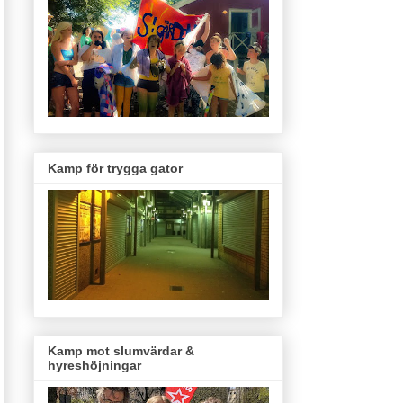
Kamp för trygga gator
Kamp mot slumvärdar &
hyreshöjningar