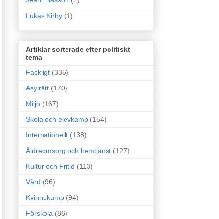
Jean Eliasson
(7)
Lukas Kirby
(1)
Artiklar sorterade efter politiskt
tema
Fackligt
(335)
Asylrätt
(170)
Miljö
(167)
Skola och elevkamp
(154)
Internationellt
(138)
Äldreomsorg och hemtjänst
(127)
Kultur och Fritid
(113)
Vård
(96)
Kvinnokamp
(94)
Förskola
(86)