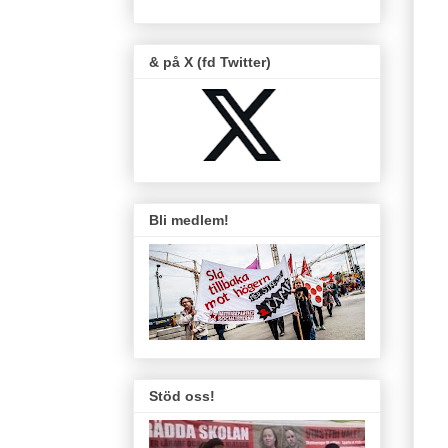
& på X (fd Twitter)
Bli medlem!
Stöd oss!