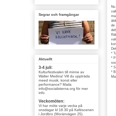
Nu 
val
Segrar och framgångar
mas
äld
de 
deb
Rät
val
kon
Det
* T
* P
Aktuellt
soc
* S
3-4 juli:
* B
Kulturfestivalen till minne av
Walter Medina! Vill du uppträda
Mai
meed musik, konst eller
performance? Maila
info@socialisterna.org för mer
info.
Veckomöten:
Vi har möte varje vecka
på
onsdagar kl 18.30 på Kaféscenen
i Jordbro (Moränvägen 25)
.