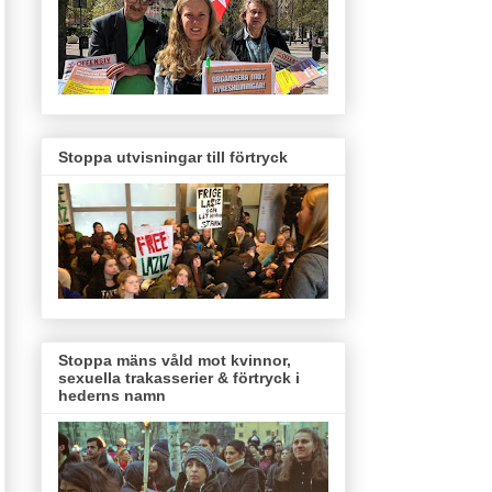
Stoppa utvisningar till förtryck
Stoppa mäns våld mot kvinnor,
sexuella trakasserier & förtryck i
hederns namn