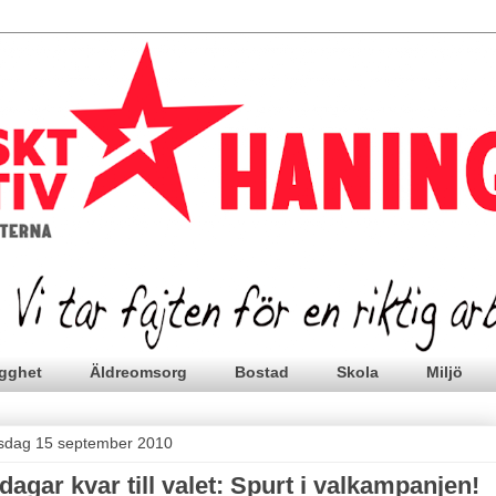
gghet
Äldreomsorg
Bostad
Skola
Miljö
sdag 15 september 2010
 dagar kvar till valet: Spurt i valkampanjen!