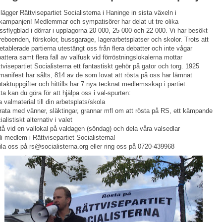
lägger Rättvisepartiet Socialisterna i Haninge in sista växeln i
kampanjen! Medlemmar och sympatisörer har delat ut tre olika
sflygblad i dörrar i upplagorna 20 000, 25 000 och 22 000. Vi har besökt
reboenden, förskolor, bussgarage, lagerarbetsplatser och skolor. Trots att
etablerade partierna utestängt oss från flera debatter och inte vågar
attera samt flera fall av valfusk vid förröstningslokalerna mottar
tvisepartiet Socialisterna ett fantastiskt gehör på gator och torg. 1925
manifest har sålts, 814 av de som lovat att rösta på oss har lämnat
taktuppgifter och hittills har 7 nya tecknat medlemsskap i partiet.
ta kan du göra för att hjälpa oss i val-spurten:
a valmaterial till din arbetsplats/skola
rata med vänner, släktingar, grannar mfl om att rösta på RS, ett kämpande
ialistiskt alternativ i valet
tå vid en vallokal på valdagen (söndag) och dela våra valsedlar
li medlem i Rättvisepartiet Socialisterna!
la oss på rs@socialisterna.org eller ring oss på 0720-439968