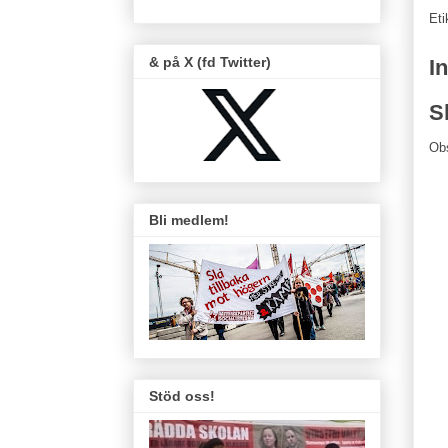
Eti
& på X (fd Twitter)
I
S
Ob
Bli medlem!
Stöd oss!