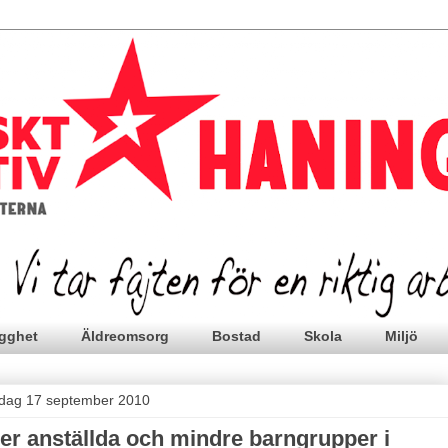
gghet
Äldreomsorg
Bostad
Skola
Miljö
edag 17 september 2010
ler anställda och mindre barngrupper i