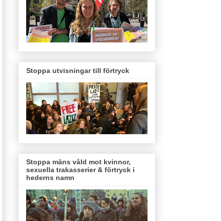
Stoppa utvisningar till förtryck
Stoppa mäns våld mot kvinnor,
sexuella trakasserier & förtryck i
hederns namn