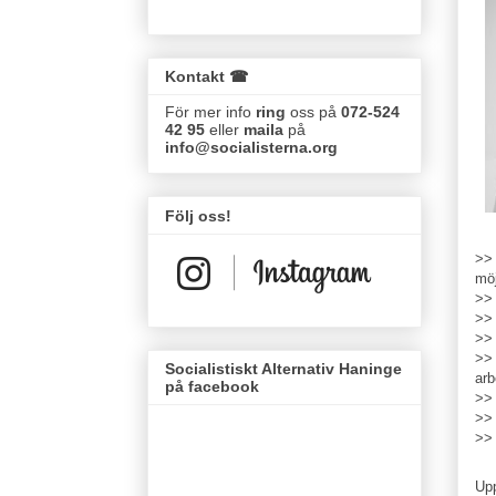
Kontakt ☎
För mer info
ring
oss på
072-524
42 95
eller
maila
på
info@socialisterna.org
Följ oss!
>> 
möj
>> 
>> 
>> 
>> 
Socialistiskt Alternativ Haninge
arb
på facebook
>> 
>> 
>> 
Up