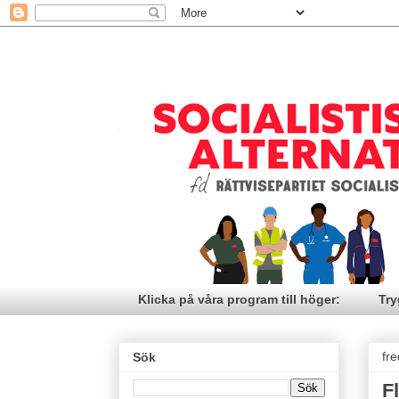
Klicka på våra program till höger:
Try
fr
Sök
F