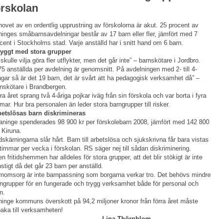
örskolan
ovet av en ordentlig upprustning av förskolorna är akut. 25 procent av
inges småbarnsavdelningar består av 17 barn eller fler, jämfört med 7
cent i Stockholms stad. Varje anställd har i snitt hand om 6 barn.
ryggt med stora grupper
 skulle vilja göra fler utflykter, men det går inte” – barnskötare i Jordbro.
75 anställda per avdelning är genomsnitt. På avdelningen med 2- till 4-
ngar så är det 19 barn, det är svårt att ha pedagogisk verksamhet då” ­–
nskötare i Brandbergen.
ra året sprang två 4-åriga pojkar iväg från sin förskola och var borta i fyra
mar. Hur bra personalen än leder stora barngrupper till risker.
betslösas barn diskrimineras
aninge spenderades 98 900 kr per förskolebarn 2008, jämfört med 142 800
i Kiruna.
skärningarna slår hårt. Barn till arbetslösa och sjukskrivna får bara vistas
timmar per vecka i förskolan. RS säger nej till sådan diskriminering.
n fritidshemmen har alldeles för stora grupper, att det blir stökigt är inte
stigt då det går 23 barn per anställd.
nomsorg är inte barnpassning som borgarna verkar tro. Det behövs mindre
ngrupper för en fungerade och trygg verksamhet både för personal och
n.
inge kommuns överskott på 94,2 miljoner kronor från förra året måste
lbaka till verksamheten!
Lina Thörnblom
,