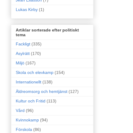
Jean Eliasson
(7)
Lukas Kirby
(1)
Artiklar sorterade efter politiskt
tema
Fackligt
(335)
Asylrätt
(170)
Miljö
(167)
Skola och elevkamp
(154)
Internationellt
(138)
Äldreomsorg och hemtjänst
(127)
Kultur och Fritid
(113)
Vård
(96)
Kvinnokamp
(94)
Förskola
(86)