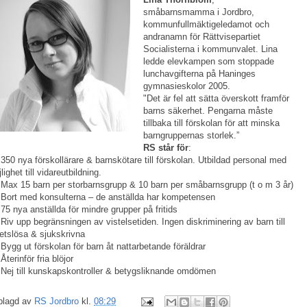
småbarns­mamma i Jordbro,
kommunfull­­mäk­t­i­­ge­ledamot och
andranamn för Rättvisepartiet
Socialisterna i kommunvalet. Lina
ledde elevkampen som stoppade
lunchavgifterna på Haninges
gymnasieskolor 2005.
"Det är fel att sätta överskott framför
barns säkerhet. Pengarna måste
tillbaka till förskolan för att minska
barngruppernas storlek.”
RS står för
:
350 nya förskollärare & barn­skötare till förskolan. Utbildad personal med
lighet till vidareutbildning.
Max 15 barn per storbarnsgrupp & 10 barn per småbarnsgrupp (t o m 3 år)
Bort med konsulterna – de anställda har kompetensen
75 nya anställda för mindre grupper på fritids
Riv upp begränsningen av vistelsetiden. Ingen diskriminering av barn till
etslösa & sjukskrivna
Bygg ut förskolan för barn åt nattarbet­ande föräldrar
Återinför fria blöjor
Nej till kunskapskontroller & betygsliknande omdömen
plagd av
RS Jordbro
kl.
08:29