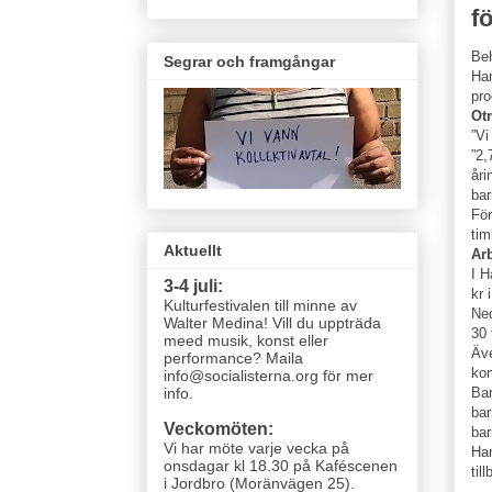
f
Beh
Segrar och framgångar
Han
pro
Ot
”Vi
”2,
åri
bar
För
tim
Aktuellt
Ar
I H
3-4 juli:
kr 
Kulturfestivalen till minne av
Ned
Walter Medina! Vill du uppträda
30 
meed musik, konst eller
Äve
performance? Maila
kon
info@socialisterna.org för mer
Bar
info.
bar
Veckomöten:
bar
Vi har möte varje vecka
på
Han
onsdagar kl 18.30 på Kaféscenen
til
i Jordbro (Moränvägen 25)
.