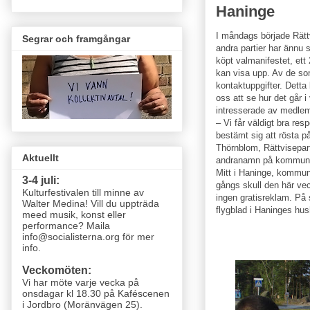
Haninge
I måndags började Rättv
Segrar och framgångar
andra partier har ännu s
köpt valmanifestet, ett 
kan visa upp. Av de som
kontaktuppgifter. Detta 
oss att se hur det går 
intresserade av medlem
– Vi får väldigt bra re
bestämt sig att rösta på
Thörnblom, Rättvisepar
Aktuellt
andranamn på kommunv
Mitt i Haninge, kommune
3-4 juli:
gångs skull den här vec
Kulturfestivalen till minne av
ingen gratisreklam. På
Walter Medina! Vill du uppträda
flygblad i Haninges hush
meed musik, konst eller
performance? Maila
info@socialisterna.org för mer
info.
Veckomöten:
Vi har möte varje vecka
på
onsdagar kl 18.30 på Kaféscenen
i Jordbro (Moränvägen 25)
.