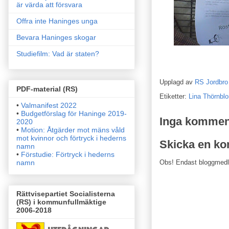
är värda att försvara
Offra inte Haninges unga
Bevara Haninges skogar
Studiefilm: Vad är staten?
Upplagd av
RS Jordbro
PDF-material (RS)
Etiketter:
Lina Thörnbl
•
Valmanifest 2022
•
Budgetförslag för Haninge 2019-
Inga kommen
2020
•
Motion: Åtgärder mot mäns våld
mot kvinnor och förtryck i
hederns
Skicka en k
namn
•
Förstudie: Förtryck i hederns
namn
Obs! Endast bloggmed
Rättvisepartiet Socialisterna
(RS) i kommunfullmäktige
2006-2018