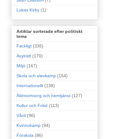
Jean Eliasson
(7)
Lukas Kirby
(1)
Artiklar sorterade efter politiskt
tema
Fackligt
(335)
Asylrätt
(170)
Miljö
(167)
Skola och elevkamp
(154)
Internationellt
(138)
Äldreomsorg och hemtjänst
(127)
Kultur och Fritid
(113)
Vård
(96)
Kvinnokamp
(94)
Förskola
(86)