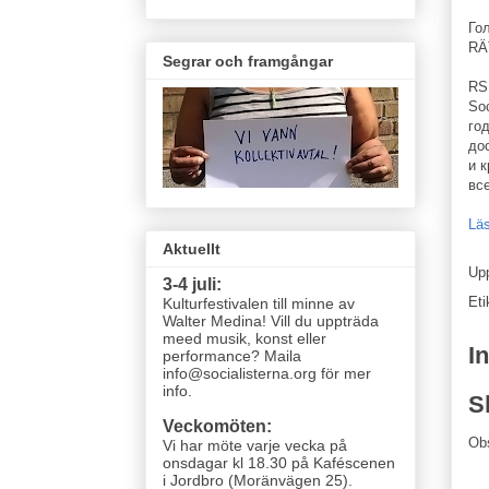
Го
RÄ
Segrar och framgångar
RS
So
го
до
и 
вс
Lä
Aktuellt
Up
3-4 juli:
Eti
Kulturfestivalen till minne av
Walter Medina! Vill du uppträda
meed musik, konst eller
I
performance? Maila
info@socialisterna.org för mer
info.
S
Veckomöten:
Ob
Vi har möte varje vecka
på
onsdagar kl 18.30 på Kaféscenen
i Jordbro (Moränvägen 25)
.