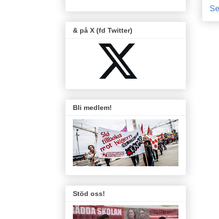
Se
& på X (fd Twitter)
Bli medlem!
Stöd oss!