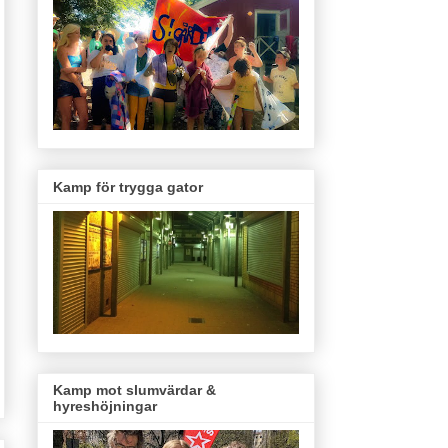
Kamp för trygga gator
Kamp mot slumvärdar &
hyreshöjningar