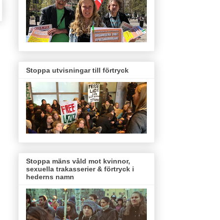
Stoppa utvisningar till förtryck
Stoppa mäns våld mot kvinnor,
sexuella trakasserier & förtryck i
hederns namn