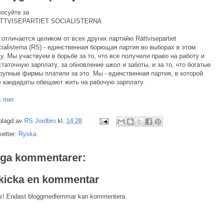
лосуйте за
TTVISEPARTIET SOCIALISTERNA
 отличается целиком от всех других партийю Rättvisepartiet
cialisterna (RS) - единственная борющая партия во выборах в этом
ду. Мы участвуем в борьбе за то, что все получили право на работу и
статочную зарплату, за обновление школ и заботы, и за то, что богатые
крупные фирмы платили за это. Мы - единственная партия, в которой
е кандидаты обещают жить на рабочую зарплату.
s mer
plagd av
RS Jordbro
kl.
14:28
ketter:
Ryska
nga kommentarer:
kicka en kommentar
s! Endast bloggmedlemmar kan kommentera.