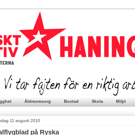
gghet
Äldreomsorg
Bostad
Skola
Miljö
sdag 11 augusti 2010
alflygblad på Ryska